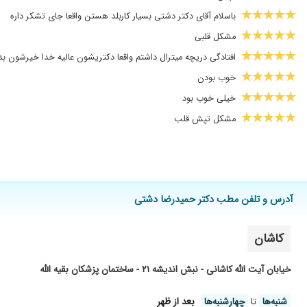
باسلام آقای دکتر دشتی بسیار کاربلد هستن واقعا جای تشکر داره
مشکل قلبی
افتادگی دریچه میترال داشتم واقعا دکتریشون عالیه خدا خیرشون بد
خوب بودن
خیلی خوب بود
مشکل تپش قلب
تپش قلب
عالی بهترین متخصص و حاذق
من برادرمو بردم پیششماره دوتا نوبت مشکل قلبش حل شد.دکتر جای
شروع کردن وشکر خدا بدون عمل و،،،،،،، حل شد
آدرس و تلفن مطب دکتر حمیدرضا دشتی
سلام ایشان چندسال دکترقلب من بودن همین
کاشان
چک اپ و عالی
سلام مشکل تپش قلب الحمدلله
خیابان آیت الله کاشانی - نبش اندیشه ۲۱ - ساختمان پزشکان بقیه الله
پزشک خوب و خوش اخلاق.
استرس داشتم، برطرف شد
شنبه‌ها
تا
چهارشنبه‌ها
بعد از ظهر