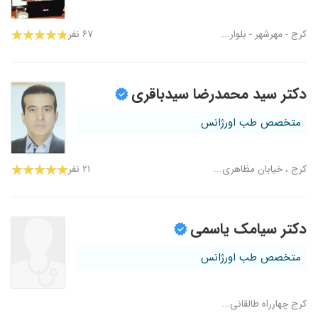
کرج - مهرشهر - بلوار...
۶۷ نفر
دکتر سید محمدرضا سیدباقری
متخصص طب اورژانس
کرج ، خیابان مظاهری...
۲۱ نفر
دکتر سیامک یاسمی
متخصص طب اورژانس
کرج چهارراه طالقانی...