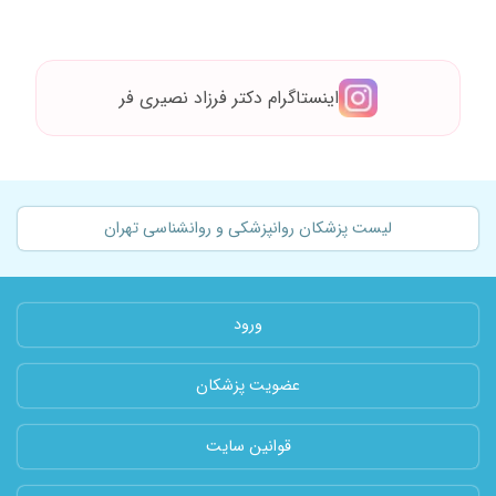
مریض روند درمان رو می گن من جلسه اول بود
رفتم خیلی از اقای دکتر طرز برخورد ودرمانشان
خوشم آمد الان تحت درمان هست دخترم با دارو
امیدوارم هم مریض های دیگه هم به این دکتر
اینستاگرام دکتر فرزاد نصیری فر
مراجع کنن وجواب خوبی از روند درمانشان بگیرن با
سپاس
لیست پزشکان روانپزشکی و روانشناسی تهران
ورود
عضویت پزشکان
قوانین سایت