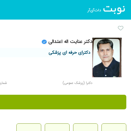
دکتر عنایت اله اعتدالی
دکترای حرفه ای پزشکی
دکترا (پزشک عمومی)
شماره ن