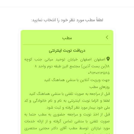
کردم.علت مراجعه عفونت باکتریایی گلوی پسرم
بود.که ایشون با صبر و حوصله معاینه کردند و شرح
حال گرفتند بدون اینکه آنتی بیوتیکی تجویز کنند
لطفاً مطب مورد نظر خود را انتخاب نمایید:
پسرم تحت آزمایش قرار دادند.و تنها با یک داروی
تقویت ایمنی دربرابر باکتری پسرم ظرف دوروز درمان
شد.در تشخیص مهارت زیادی دارند.وقتی که برای
مطب
هر کودک صرف میکنند عادلانه و به جا هست.ایشان
را صد درصد تایید و پیشنهاد میکنم چون به پزشکان
دریافت نوبت اینترنتی
دیگر هم مراجعه کرده بودم و نتایج درمان سطحی
اصفهان اصفهان خیابان توحید میانی جنب کوچه
بود.ایشان بیماری را ریشه ای شناسایی میکنند.
۱۸(بن بست آذین) مجتمع البرز طبقه دوم واحد ۸
۱۴۰۱/۰۹/۱۴
خوب بود
۰۹۱۳۰۲۱۳۵۶۵
جهت ویزیت آنلاین با منشی هماهنگ کنید
۱۴۰۲/۰۲/۰۳
بسیار خوب
روزهای مطب
۱۴۰۳/۰۷/۲۲
مشکل سرفه
قبل از مراجعه به صورت تلفنی با منشی هماهنگ کنید
۱۴۰۳/۱۱/۱۸
عالی و خوش برخورد .
لطفا و الزاما نوبت اینترنتی به نام و نام خانوادگی و کد
ملی خود بیمار مورد نظر گرفته و ثبت شود.
۱۴۰۴/۰۹/۱۹
یه نسخه دارو انلاین به دخترم داد برای بی نظمی
قبل از اخذ نوبت و مراجعه حضوری به مطب حتما به
خوابش و اضافه وزن خداروشکر خیلی عالی بود
صورت تلفنی با منشی تماس گرفته و از ارائه خدمات
خیلی هم توضیحاتتون عالی بود و وقت زیادی
گذاشتن
مورد نیازتان توسط مطب آقای دکتر مجتبی منتصری