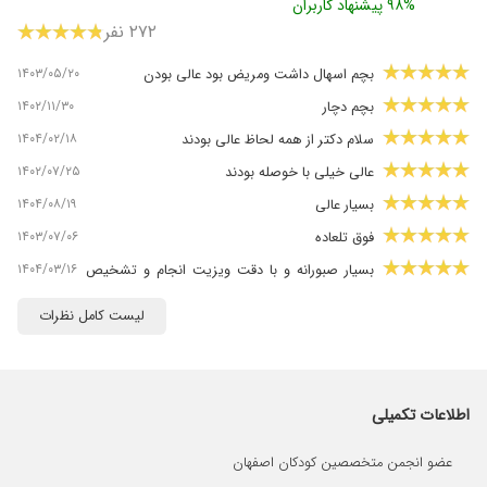
۹۸% پیشنهاد کاربران
۲۷۲ نفر
۱۴۰۳/۰۵/۲۰
بچم اسهال داشت ومریض بود عالی بودن
۱۴۰۲/۱۱/۳۰
بچم دچار
۱۴۰۴/۰۲/۱۸
سلام دکتر از همه لحاظ عالی بودند
۱۴۰۲/۰۷/۲۵
عالی خیلی با خوصله بودند
۱۴۰۴/۰۸/۱۹
بسیار عالی
۱۴۰۳/۰۷/۰۶
فوق تلعاده
۱۴۰۴/۰۳/۱۶
بسیار صبورانه و با دقت ویزیت انجام و تشخیص
درست
لیست کامل نظرات
۱۴۰۳/۱۱/۱۷
از هر نظر عالی تشخیص فوق العاده
۱۴۰۵/۰۳/۲۳
معاینه دکتر با دقت و عالی بود
۱۴۰۲/۰۸/۱۰
خوب بودن
اطلاعات تکمیلی
۱۴۰۴/۰۸/۰۲
سلام من بچم ۲۷ هفته بدنیا اومده بود یکم خس
خس میکرد با اسم خفیف داشت خیلی بهتر شد با
عضو انجمن متخصصین کودکان اصفهان
اولین ویزیت دارم ادامه میدم تا بهبودی کامل