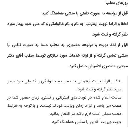
برای کولیک فرزندم بود خدا خیرشون بده درمان شد
روزهای مطب
۱۴۰۴/۰۶/۲۴
بسیار عالی
قبل از مراجعه به صورت تلفنی با منشی هماهنگ کنید
۱۴۰۴/۰۷/۱۴
دکتر خ
لطفا و الزاما نوبت اینترنتی به نام و نام خانوادگی و کد ملی خود بیمار مورد
۱۴۰۴/۰۷/۲۳
دکتر خیلی خوبی هستند وباسواد
نظر گرفته و ثبت شود.
۱۴۰۲/۱۰/۲۳
تشخیص آنفولانزا دادن و داروها دو روزه باعث
بهبودی شد
قبل از اخذ نوبت و مراجعه حضوری به مطب حتما به صورت تلفنی با
۱۴۰۴/۰۲/۱۸
در دسترس بودن دکتر خیلی مهمه. و اینکه
منشی تماس گرفته و از ارائه خدمات مورد نیازتان توسط مطب آقای دکتر
تشخیص خوب
مجتبی منتصری اطمینان حاصل کنید.
۱۴۰۴/۱۰/۱۰
خیلی خوب راهنمایی کردند
۱۴۰۴/۰۲/۲۹
فعلا در حال طی مراحل درمان هستم
لطفا و الزاما نوبت اینترنتی به نام و نام خانوادگی و کد ملی خود بیمار
۱۴۰۲/۰۱/۱۹
عالی کاملا راضیم
مورد نظر گرفته و ثبت شود.
۱۴۰۵/۰۵/۰۲
خیلی خوب بود
ساعت اعلام شده در نوبت‌های اینترنتی و تلفنی، زمان حضور شما در
۱۴۰۳/۱۲/۱۴
رضایت بخش است
مطب می باشد و الزاما زمان ویزیت کودک نیست، و با توجه به شرایط
۱۴۰۴/۱۲/۰۳
دکتر بسیار حاذق با دقت و دلسوز صد درصد ایشون
مطب ممکن است لازم باشد در انتظار بمانید
را پیشنهاد میکنم
جهت ویزیت آنلاین با منشی هماهنگ کنید
۱۴۰۳/۱۲/۲۸
تشخیص دقیق