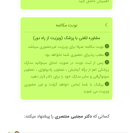
اطمینان حاصل کنید.
۱۴۰۴/۰۹/۱۷
بسیار با حوصله جدی و با دقت به حرفامون گوش
دادند و تشخیص و درمان درست و راهنمایی ایشون
بود که حال بچم خوب شد
۱۴۰۵/۰۴/۱۳
نوبت مکالمه
بسیار مهربان و دلسوز خیلی با حوصله وقت میزارند
واسه بیمار
مشاوره تلفنی با پزشک (ویزیت از راه دور)
۱۳۹۹/۰۲/۰۳
خیلی باحوصله وبادقت جواب میدن من ازشون
نوبت مکالمه صرفا برای ویزیت غیرحضوری میباشد.
خیلی راضیم
مطب پذیرای حضوری شما نخواهد بود.
۱۳۹۹/۰۲/۰۳
تو ایام کرونا، درمورد تغذیه ی پسرم با ایشون تلفنی
صحبت کردم که خیلی راضی بودم و ایشون به طور
پس از ثبت نوبت در صورت تمایل میتوانید مدارک
رایگان و با دلسوزی و حوصله منو راهنمایی کردن.
پزشکی اعم از برگه آزمایش ، تصاویر رادیولوژی ، تصاویر
سونوگرافی و سایر مدارک خود را برای دکتر قرار دهید.
۱۴۰۴/۰۵/۳۰
پسرم کبد چرب داشت
پزشک با شما تماس خواهد گرفت و غیر حضوری
۱۳۹۹/۰۲/۰۳
عالی هستن
ویزیت می شوید.
۱۴۰۴/۰۵/۲۵
بچم اسهال استفراغ داشت با نسخه دکتر دوامی
روزه خوب شدن خداروشکر
۱۴۰۳/۱۲/۱۷
هنوز هیچ
کسانی که
دکتر مجتبی منتصری
را پیشنهاد میکنند:
۱۴۰۴/۰۷/۱۸
عالی بود
۱۴۰۳/۰۷/۱۸
خیلی خیلی عالی