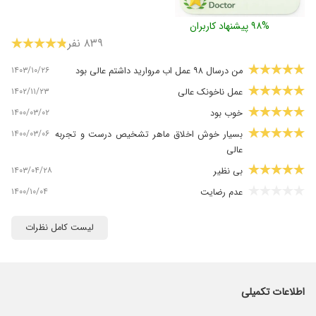
۹۸% پیشنهاد کاربران
۸۳۹ نفر
۱۴۰۳/۱۰/۲۶
من درسال ۹۸ عمل اب مروارید داشتم عالی بود
۱۴۰۲/۱۱/۲۳
عمل ناخونک عالی
۱۴۰۰/۰۳/۰۲
خوب بود
۱۴۰۰/۰۳/۰۶
بسیار خوش اخلاق ماهر تشخیص درست و تجربه
عالی
۱۴۰۳/۰۴/۲۸
بی نظیر
۱۴۰۰/۱۰/۰۴
عدم رضایت
۱۴۰۳/۱۱/۰۳
من پیش ایشون عمل فمتولیزیک انجام دادم و بعد
لیست کامل نظرات
۱۸ سال عینکم رو برداشتم.فوق العاد دکتر مهربان،
باشخصیت ، کاربلد و توانمندی هستن.انشالله خدا
سلامت نگهشون داره.
۱۴۰۴/۰۷/۱۵
فوق العاده ترین دکتر هستند .
اطلاعات تکمیلی
۱۴۰۳/۰۷/۱۱
عمل لیزیک