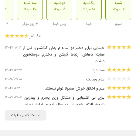
شنبه
یکشنبه
دوشنبه
سه شنبه
شنب
۱۷ مرداد
۱۸ مرداد
۱۹ مرداد
۲۰ مرداد
۲۴ مرداد
امروز
فردا
پس فردا
۳ روز دیگر
۷ روز دیگر
۸۰ نفر
۱۴۰۴/۱۱/۱۳
حسابی برای دختر دو ساله م زمان گذاشتن. قبل از
معاینه باهاش ارتباط گرفتن و دخترم دوستشون
داشت
۱۴۰۴/۰۶/۲۲
معد درد
۱۴۰۵/۰۲/۰۸
عدم رضایت
۱۴۰۴/۰۶/۳۱
علم و اخلاق خوش معمولا توام نیستند .
۱۴۰۳/۰۲/۰۷
برای بی اشتهایی و مشکل وزن پسرم و بهترین
نتیجه البته همچنان در حال انجام ادامه درمان
هستیم
لیست کامل نظرات
۱۴۰۴/۰۶/۰۱
عدم رضایت
۱۴۰۳/۰۵/۲۲
خانم دکتر بسیار حاذق و صبور بودن