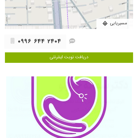
۱۴۰۵/۰۵/۱۴
بسیار عالی
۱۴۰۳/۱۱/۱۹
دل درد کودکم حوب سد
مسیریابی
۱۴۰۳/۰۴/۲۶
عالی بود .
۱۴۰۵/۰۲/۳۰
خدارو شکر پسرم با یی ویزیت خوب شد خانم دکتر
۰۹۹۶ ۶۴۴ ۲۴۰۴
برای بیمارشو خوب وقت میزارن و با آرامش ویزیت
میکنن ممنونم ازشون
دریافت نوبت اینترنتی
۱۴۰۵/۰۳/۰۳
دخترم کیست کلدوک تابپ 4 داشت. درمان دارویی
تا رسیدن به عمل جراحی با پیگیری و داروهای
خانم دکتر بخوبی انجام شد. خیلی پیگیر و با
حوصله هستن.