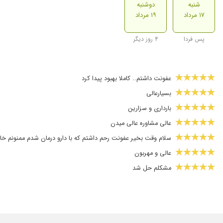
شنبه
دوشنبه
۱۷ مرداد
۱۹ مرداد
پس فردا
۴ روز دیگر
عفونت داشتم.. کاملا بهبود پیدا کرد
بسیارعالی
بارداری و سزارین
عالی مشاوره عالی میدن
سلام وقت بخیر عفونت رحم داشتم که با دارو درمان شدم ممنونم خان
عالی و مهربون
مشکلم حل شد
عالی ب
خیلی مهربان وماهر هستن
من خلیی راضی بودن