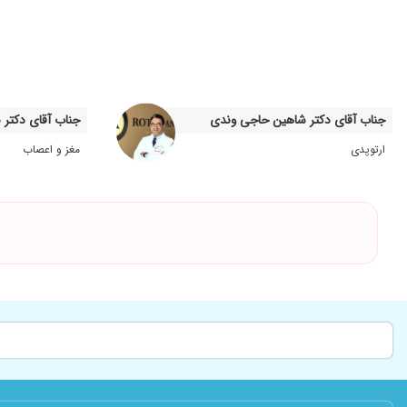
بد نیستن
دکترباسواد منشی خوش اخلاق
دکتر خیلی خوبی هست برا بارداری میرم
باردارم
جناب آقای دکتر شاهین حاجی وندی
جناب آقای دکتر 
هم در دوران بارداری زیر نظرشون بودم هم الان واسه چکاب عالی ه
ارتوپدی
مغز و اعصاب
دکتر خوبی
عالی بودن
خیلی با حوصله و مهربان، دوستداشتنی
من برای چک آپ رفته بودم که بسیار با صبر حوصله خوش برخورد 
نازایی و حل شد
برای چکاپ میرم هر چند مدتی خیلی مهربان صبور و دقیق هستن 
بسیار دکتر خوب ومهربونی هستن.خیلی وقت میزارن
کارشون خوبه
خوب هستن و وقت میذارن
اولین بار رفتم پیششون هنوز جواب ازمایشمو نشون ندادم ولی دکت