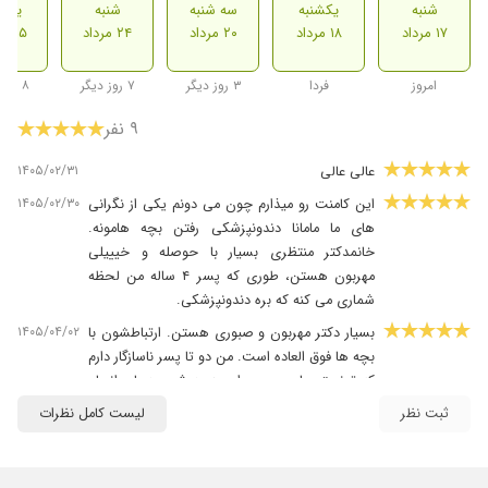
شنبه
یکشنبه
سه شنبه
شنبه
یکشن
۱۷ مرداد
۱۸ مرداد
۲۰ مرداد
۲۴ مرداد
۲۵ مرداد
امروز
فردا
۳ روز دیگر
۷ روز دیگر
۸ روز دیگر
۹ نفر
۱۴۰۵/۰۲/۳۱
عالی عالی
۱۴۰۵/۰۲/۳۰
این کامنت رو میذارم چون می دونم یکی از نگرانی
های ما مامانا دندونپزشکی رفتن بچه هامونه.
خانمدکتر منتظری بسیار با حوصله و خیییلی
مهربون هستن، طوری که پسر ۴ ساله من لحظه
شماری می کنه که بره دندونپزشکی.
۱۴۰۵/۰۴/۰۲
بسیار دکتر مهربون و صبوری هستن. ارتباطشون با
بچه ها فوق العاده است. من دو تا پسر ناسازگار دارم
که تونستن با صبوری برای هر دوشون درمان انجام
بدن
ثبت نظر
لیست کامل نظرات
۱۴۰۵/۰۲/۲۵
اینقدر با حوصله با بچه رفتار میکنن و کارشون عالیه
که پسر ۵ سالمو فقط پیش خانم دکتر میبرم با
اینکه بیمه پایه و تکمیلی داشتم ولی هزینه اش