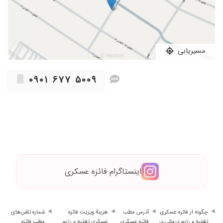
۱۴۰۰/۰۹/۲۳
اضافه وزن داشتم خدا رو شکر حل شد
۱۴۰۳/۰۹/۰۴
تحت درمان رژیم لاغریشون هستم و تا الان
موفقیت آمیز بوده و خیلی راضیم.
مسیریابی
۱۴۰۳/۰۴/۳۱
چاغ بودم و لاغر شدم
۱۳۹۹/۱۲/۰۴
مشکل چاقی و واقعا موثر بود
۰۹۰۱ ۶۷۷ ۵۰۰۹
۱۴۰۳/۰۶/۲۱
برای لاغری رفتم وزن هم کم کردم ولی نتونستم
کامل رعایت کنم و به وزن قبلیم بازگشتم
۱۴۰۰/۰۷/۰۵
عالی هستن
۱۴۰۱/۰۹/۰۷
برای لاغری مراجعه میکنم عالی و بدون رقیب
۱۴۰۲/۰۴/۰۳
برای لاغری عالی بودن
۱۳۹۸/۰۴/۲۶
سلام من تازه زیر نظر رفتم امیدوارم نتیجه ی خوبی
بگیرم
اینستاگرام فائزه عسکری
۱۴۰۱/۰۹/۰۱
میخوام دوباره رژیم بگیرم
۱۴۰۳/۰۳/۰۳
خیلی خوبیه خوش اخلاق عالی
۱۴۰۳/۰۲/۰۶
نظزیندازم
چگونه از فائزه عسکری
آدرس مطب
هزینهٔ ویزیت فائزه
شماره تلفن‌های
تغذیه و رژیم درمانی در
فائزه عسکری
عسکری تغذیه و رژیم
مطب فائزه