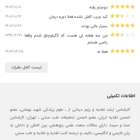
۱۴۰۳/۱۱/۰۸
دوستم رفته
۱۴۰۲/۰۱/۱۴
کبد چرب کامل نشده فعلا دوره درمان
۱۴۰۲/۱۱/۲۸
بسیار عالی بودند
۱۳۹۹/۰۴/۳۰
من سه هفته ای هست که 2کیلوچاق شدم واقعا
راضی هستم
۱۴۰۳/۰۴/۲۵
فعلا نه
۱۴۰۲/۰۲/۱۳
اصلا راضی نبودم هشت جلسه وزیت شددخترم
لیست کامل نظرات
اصلا نتیجه نگرفتیم
۱۴۰۱/۰۹/۲۷
بسیار عالی و ۷ کیلو لاغر شدم
۱۴۰۳/۰۶/۲۴
رژیم گرفتم عالی بود
اطلاعات تکمیلی
۱۴۰۰/۰۴/۲۶
اولین جلسه رو رفتم پیششون خیلی خوش اخلاق
بودن
کارشناس ارشد تغذیه و رژیم درمانی از ـ علوم پزشکی شهید بهشتی، عضو
۱۴۰۱/۱۰/۲۹
اضافه وزن داشتم
انجمن تغذیه ایران، عضو انجمن تحقیقات طب سنتی ـ تهران، کارشناس
۱۴۰۰/۰۷/۲۶
بابت قد پسرم بهشون مراجعه کردم و عالی بود
صدا و سیما، دارای مقالات متعدد علمی پژوهشی بین المللی و داخلی به
نتیجه ش
زبان فارسی و انگلیسی، تالیف و ترجمه کتب تغذیه و تغذیه و طب سنتی
۱۴۰۲/۱۱/۱۸
دخترم وزنش کم بودخداروشکرراضی بودم به وزن