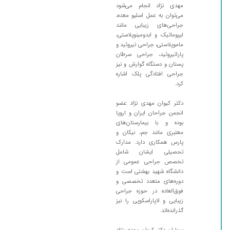
کوچکترین اذیتی نداشت
مهدی نژاد انجام می‌شود
۱۴۰۲/۱۱/۲۹
می‌توان به عمل اسلیو معده،
بسیار عالی
جراحی‌های زیبایی مانند
۱۴۰۱/۱۲/۰۹
من مدیر گردشگری سلامت در ایران هستم و اکثر
لیپوماتیک و ابدومینوپلاستی،
بیماران را اعم از جراحی کیسه صفرا. جراحی معده-
ماموپلاستی، جراحی تیروئید و
کیسه صفرا و عمل جراحی با لاپاراسکوپی که با
پاراتیروئید، جراحی سرطان
پستان و دستگاه گوارش و نیز
رضایت کامل صورت گرفت
جراحی افتادگی پلک اشاره
۱۴۰۴/۰۶/۱۷
مشکل گره ی تیروئیدی داشتم وبا توضیح کامل
کرد.
وتشخیص خوب عمل تیرویید کتومی کردم وخیلی
راضی هستم
دکتر کیوان مهدی نژاد عضو
انجمن جراحان ایران و اروپا
۱۴۰۳/۰۴/۲۰
عمل فتق
بوده و با بیمارستان‌های
معتبری مانند جم، نیکان و
۱۴۰۴/۰۵/۲۶
جراحی تیروئید برای خودم و لاپاراسکوپی کیسه
پارس همکاری دارد. مدارک
صفرا خواهرم انجام دادند.عالی .پنجه طلا
تحصیلی ایشان شامل
۱۴۰۳/۰۵/۱۱
باسلام در رابطه با تیروئید مادر زنم بود که آقای دکتر
تخصص جراحی عمومی از
دانشگاه شهید بهشتی است و
با مهارت کامل (چون این غده بسیار بزرگ بود و
دوره‌های متعدد تخصصی و
پیچیدگیهای خاص خودش را داشت)این عمل را
فوق‌العاده در حوزه جراحی
انجام داد و خوشبختانه عمل با موفقیت به انجام
زیبایی و لاپاراسکوپی را نیز
رسید.
گذرانده‌اند.
۱۴۰۱/۱۲/۲۱
با سلام آقای دکتر همسر بنده را مرداد ماه گذشته