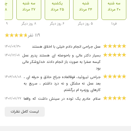
سه شنبه
شنبه
یکشنبه
سه شنبه
چهارش
۲۰ مرداد
۲۴ مرداد
۲۵ مرداد
۲۷ مرداد
۲۸ مرداد
فردا
۵ روز دیگر
۶ روز دیگر
۸ روز دیگر
۹ روز دیگر
۱۱۹ نفر
۱۴۰۱/۰۷/۳۰
عمل جراحی انجام دادم خیلی با اخلاق هستند
۱۴۰۱/۱۲/۰۸
بسیار دکتر عالی و باحوصله ای هستند پدرم عمل
کیسه صفرا به صورت باز انجام دادند خداروشکر عالی
بود
۱۴۰۳/۰۸/۰۸
جراحی تیروئید، فوقالعاده جراح حاذق و حرفه ای ،
بعد عمل نه مشکل و نه درد داشتم ، سریع به
کارهای روزمره ام برگشتم.
۱۴۰۲/۰۸/۲۷
سلام. مادرم یک توده در سینش داشت که واقعا
بدخیم و خطرناک بود و دکتر به خوبی ایشون رو
عمل کردن و واقعا ازشون راضی هستیم. من وقتی
لیست کامل نظرات
پشت در اتاق عمل بودم خیلی ها مثل من مریض
داشتن و فقط میخواستن بفهمن حال مریضشون
خوبه یا نه.ولی دکتر مهدی نژاد شخصا من رو از