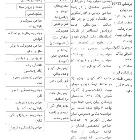
و درمانی پستان)
بهشتی تهران بوده و دوره‌های
جراحی اینجانب را انجام دادن الان حدود دوهفته از
پزشکی 98733
بیماری‌های
تکمیلی متعددی را در زمینه
لیفت و پروتز سینه
جراحیم میگذره که بخیه ها را هم کشیدم زخم
در تهران
تیروئید و
جراحی زیبایی و لاپاراسکوپی
ژنیکوماستی
جوش خورده خیلی عالی انجام دادن کلا پزشک
فعالیت دارد.
پاراتیروئید
در دانشگاه تهران و زیر نظر
جراحی تیروئید و
متبحر وخوش برخورد وبا پیگیری کارشون را انجام
مطب ایشان
فتق و هرنی
اساتید بین‌المللی مانند
پاراتیروئید
در نارمک،
دادن
پروفسور تیمتالینز از بلژیک
هموروئید
جراحی سرطان‌های دستگاه
میدان نبوت
گذرانده‌اند. دکتر کیوان مهدی
افتادگی پلک
۱۴۰۳/۱۱/۱۳
یک ویزیت چند دقیقه ای داشتم...در کل دکتر خوبی
گوارش
(هفت
نژاد علاوه بر تخصص در
(بلفاروپلاستی)
بود و خوب و مشخص همه چیز رو توضیح
جراحی هموروئید با روش
حوض)، گلبرگ
جراحی عمومی، در زمینه
توده‌ها و
هال رر و لیزر
میداد...ولی خب دستمزدش جدا از بیمارستان، برای
شرقی پلاک
جراحی‌های لیپوماتیک،
غده‌های چربی
تزریق چربی به باسن
من بالا بود و ترجیح دادم برای جراحی به دکتر
۴۳۷،
جراحی پستان و تیروئید نیز
(لیپوم)
افتادگی پلک
دیگری مراجعه کنم
ساختمان
فعالیت گسترده‌ای دارند.
تومورهای گردن
(بلفاروپلاستی)
پزشکان ایران
و غدد بزاقی
۱۴۰۱/۱۲/۰۸
پزشک بسیار حاذق وهومن ومتعهد میباشند که اخیرا
جراحی توده‌های رحم و
مطب دکتر کیوان مهدی نژاد
زمین، طبقه ۲،
فرو رفتن ناخن
برادرم توسط ایشان تحت عمل جراحی کیسه صفرا
شکم
در منطقه نارمک تهران، میدان
واحد ۴ قرار
پا
و فتق شکمی قرار گرفت وحامیان بسیار خوب
نبوت (هفت‌حوض)، گلبرگ
جراحی شکستگی اندام و
دارد.
تومورهای بافت
وضایتبخش است
شرقی پلاک ۴۳۷، ساختمان
لگن
نرم اندام‌ها
پزشکان ایران زمین، طبقه دوم،
جراحی غدد (تیروئید،
۱۴۰۴/۰۸/۰۵
پرکاری تیروئید
تومورهای لگن
واحد ۴ واقع شده است. این
پاراتیروئید، آدرنال)
آبسه‌های ناحیه
موقعیت مکانی دسترسی آسان
۱۴۰۵/۰۳/۳۰
عالی بودن
جراحی مفاصل (زانو، لگن،
شکم و مقعد
بیماران تهرانی به خدمات
شانه)
۱۴۰۴/۰۴/۰۸
سنگ صفرا عمل جراحی بسیار عالی
جراحی تخصصی ایشان را
جراحی شکستگی و تروما
فراهم می‌کند. از جمله
۱۴۰۱/۱۲/۱۳
جراحی لیپوم انجام دادم خدمت ایشان بسیار عالی و
جراحی‌هایی که توسط دکتر