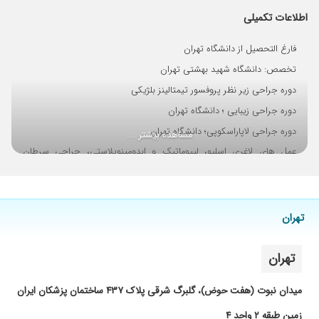
حال مادرم با خبر کردن و واقعا باعث دلگرمیم بود.
اطلاعات تکمیلی
دکتر بسیار با تجربه و توانمندی هستن و از بروز
ترین رو ش های جراحی استفاده میکنن
فارغ التحصیل از دانشگاه تهران
۱۴۰۲/۱۲/۰۹
بسیار دکتر عالی و ماهر هستند و پیگیر مریض
تخصص: دانشگاه شهید بهشتی تهران
هستند من ایشان را پیشنهاد میکنم بسیار بسیار
دوره جراحی زیر نظر پروفسور تیمتالینز بلژیکی
عالی عالی
دوره جراحی زیبایی ؛ دانشگاه تهران
۱۴۰۱/۱۱/۱۱
من عمل اسلیو انجام دادم و فوق العاده راضی هستم
دوره جراحی لاپاراسکوپی؛ دانشگاه تهران
مشاهده بیشتر ...
و خواهرم هم کیسه صفرا پیش ایشان عمل کردند که
عمل های لاغری اسلیو، لیپوماتیک و ابدومینوپلاستی، جراحی سرطان
فوق العاده راضی هستیم . پزشک حاذق و فوق العاده
ای هستند.
پستان و زیبایی پستان (ماموپلاستی)، جراحی های تیروئید و پاراتیروئید،
جراحی های سرطان های دستگاه گوارش، عمل افتادگی پلک چشم
۱۴۰۴/۰۹/۱۱
عمل تیرویید
(بلفاروپلاستی)
۱۴۰۳/۰۶/۱۶
خودم خیر ولی خواهرم توسط ایشون بخاطر
تهران
و کلیه جراحی های عمومی انجام میشود.
تیرویید جراحی شدن.خیلی از حسن اخلاق ورفتار
وطبابت فوقالعاده ودانش ایشون راضی بودن
■عضو انجمن جراحان اروپا
تهران
درحالیکه قبل از عمل دچار استرس شده بود ولی
■عضو انجمن جراحان ایران
رفتار دکتر طوری بود که خیلی راحت وآرام به اتاق
بیمارستان های طرف قرار داد:
عمل رفت وشکر خدا ور مدت زمان کمی بهبودی
میدان نبوت (هفت حوض)، گلبرگ شرقی پلاک ۴۳۷ ساختمان پزشکان ایران
حاصل شد
• جم
زمین طبقه ۲ واحد ۴