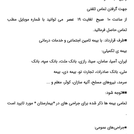
۱۴۰۴/۱۱/۰۷
عدم رضایت
•نیکان
جهت گرفتن تماس تلفنی
۱۴۰۱/۱۲/۱۸
فوالعا ده ونتیجه عالی گرفتیم
•پارس
از ساعت ۱۰
صبح
لغایت ۱۹
عصر
می توانید با شماره موبایل مطب
۱۴۰۳/۰۱/۱۷
دکتر باتجربه و بی نظیری هستندبسیار دلسوز وبرای
مریض واقعا وقت میزارن من تیروییدمو پیش
تماس حاصل فرمائید.
ایشون جراحی کردم و الان هیچ مشکلی ندارم
■طرف قرارداد: با بیمه تامین اجتماعی و خدمات درمانی
ممنون
۱۴۰۴/۱۱/۲۸
اقای دکتر توحیطه کاریشون خیلی حرفه ای و کاربلد
بیمه ی تکمیلی:
هستن بنده بهمن ۱۴۰۴ جراحی پاراتیروئیدانجام
ایران، آسیا، سامان، سینا، رازی، بانک ملت، بانک سپه، بانک
دادم وخیلی راضی هستم
۱۴۰۴/۱۱/۱۳
با سلام حراحی برداشتن تیرویید داشتم راضی بودم
ملی، بانک صادرات، تجارت نو، بیمه دی، بیمه
از همه چی
سرمد، نیروهای مسلح، آتیه سازان، کوثر، معلم و ...
۱۴۰۴/۰۸/۱۹
سلام جراحی کیسه صفرا و هرنی نافی داشتم دوتا
■■توجه شود:
عمل رو تو یک جلسه انجام داد بسیار عالی و بعد از
عمل هم جواب پیگیری ها رو با حوصله دادند به
تمامی بیمه ها ذکر شده برای جراحی های در *بیمارستان * مورد تایید است
دیگران پیشنهاد میدم
.
۱۴۰۲/۰۴/۲۸
بیماری من کیست بزرگ در ناحیه راست شکم و
سنگ صفرا و هرمی نافی بود که ایشون جراحی را
■جراحی‌های عمومی:
انجام دادند ایشون دکتری با وجدان کاری و خوش