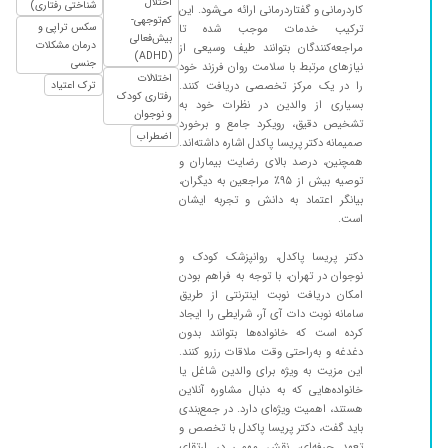
اختلال
شناختی رفتاری)
کاردرمانی و گفتاردرمانی ارائه می‌شود. این
۱۴۰۲/۱۱/۳۰
پیش فعالی پسرم عالیه خداروشکر
کم‌توجهی-
سکس تراپی و
ترکیب خدمات موجب شده تا
بیش‌فعالی
۱۴۰۴/۰۲/۱۸
برای لجبازی بی حد و بی خوابی و بدخوابی و توجه
درمان مشکلات
مراجعه‌کنندگان بتوانند طیف وسیعی از
(ADHD)
جنسی
تمرکز پایین پسرم به ایشون مراجعه کردم دارو دادن
نیازهای مرتبط با سلامت روان فرزند خود
اختلالات
را در یک مرکز تخصصی دریافت کنند.
ترک اعتیاد
و بینهایتتتتتت ازشون متشکرم بابت تشخیص
رفتاری کودک
بسیاری از والدین در نظرات خود به
صحیح و داروی مناسب
و نوجوان
تشخیص دقیق، رویکرد جامع و برخورد
اضطراب
۱۴۰۰/۰۱/۲۶
برای دخترم رفتم مشاوره
صمیمانه دکتر پریسا پاکدل اشاره داشته‌اند.
همچنین، درصد بالای رضایت بیماران و
۱۴۰۳/۰۷/۰۳
بسیار مجرب هستند
توصیه بیش از ۹۵٪ مراجعین به دیگران،
۱۴۰۲/۱۰/۲۷
بیانگر اعتماد به دانش و تجربه ایشان
من برای تاخیرگفتارپسرم مراجعه کردم بسیاربادقت
است.
وحوصله وعالی بودن
۱۴۰۱/۰۹/۰۶
خوب بود
دکتر پریسا پاکدل، روانپزشک کودک و
نوجوان در تهران، با توجه به فراهم بودن
۱۴۰۳/۰۷/۰۶
بسیار عالی بود تشخیص و درمان
امکان دریافت نوبت اینترنتی از طریق
۱۴۰۲/۰۳/۲۳
خوب بود
سامانه نوبت دات آی آر، شرایطی را ایجاد
کرده است که خانواده‌ها بتوانند بدون
۱۴۰۲/۰۸/۲۷
عدم تمرکز فرزندم
دغدغه و به‌راحتی وقت ملاقات رزرو کنند.
این مزیت به ویژه برای والدین شاغل یا
۱۴۰۲/۰۷/۰۹
عالییی
خانواده‌هایی که به دنبال مشاوره آنلاین
۱۴۰۳/۱۱/۱۶
وسواس فکری و عالی بودن
هستند، اهمیت ویژه‌ای دارد. در جمع‌بندی
باید گفت، دکتر پریسا پاکدل با تخصص و
۱۴۰۲/۱۲/۱۶
برای پسرم محمد رادین بیمارش هستش
تعهد حرفه‌ای، نقش مهمی در ارتقای