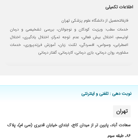
۱۴۰۱/۰۹/۱۵
دکتر خیلی عالی هستش
اطلاعات تکمیلی
۱۴۰۴/۰۹/۰۱
بسیار عالی
فارغالتحصیل از دانشگاه علوم پزشکی تهران
۱۴۰۴/۰۹/۲۹
خوب است
خدمات مطب: ویزیت کودکان و نوجوانان، بررسی تشخیصی و درمان
۱۴۰۱/۰۹/۰۵
پزشک خوبی هستند
اوتیسم، اختلال بیش فعالی، عدم توجه تمرکز، اختلال یادگیری، اختلال
۱۴۰۱/۰۵/۳۱
راجع به رفتار پسرم
اضطرابی، وسواس، افسردگی، لکنت زبان، آموزش فرزندپروری، خدمات
۱۴۰۱/۰۵/۲۰
بله در حال در
مشاوره، روان درمانی، بازی درمانی، کاردرمانی، گفتار درمانی
۱۴۰۴/۱۰/۰۹
با اینکه از قبل نوبت داشتیم اما اخرین نفر
شدیم.نوبت اینترنتی اعمال نشد.
۱۴۰۲/۱۲/۱۹
عالی هستند
۱۴۰۱/۰۸/۱۵
نتیجه ای خوبی گرفتم
نوبت دهی : تلفنی و اینترنتی
۱۴۰۰/۱۰/۱۱
پیش فعالی وعدم تمرکز فعلاادامه دارودرمانی
۱۴۰۲/۱۲/۰۸
وسواس پسرم که تشخیص ایشون عالی بود
تهران
۱۴۰۰/۱۱/۱۳
یه پسر سندرم دان دارم که مشکلش پیش فعالی بود
داروی ریسپردوم و ریتالین باهاش نمیساخت خانم
سعادت آباد، پایین تر از میدان کاج، ابتدای خیابان قدیری (سی ام)، پلاک
دکتر یه دارویی تجویز کردن که هم پیش فعالیش
کنترول شد هم توجه و تمرکزش،باعث شد تو درسش
۸۶، طبقه سوم