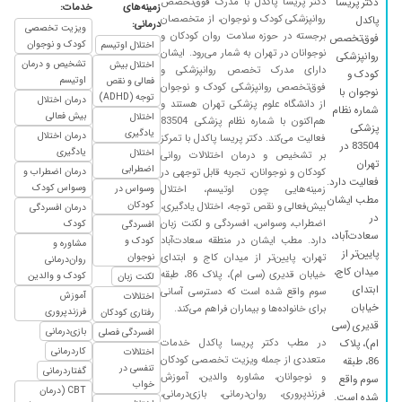
دکتر پریسا پاکدل با مدرک فوق‌تخصص
دکتر پریسا
۱۴۰۲/۰۳/۱۷
پیش فعالی ، در حال درمان هستیم. الکی دارو
زمینه‌های
خدمات:
روانپزشکی کودک و نوجوان، از متخصصان
پاکدل
درمانی:
تجویز نمیکنه برای بیمار وقت میذاره
ویزیت تخصصی
برجسته در حوزه سلامت روان کودکان و
فوق‌تخصص
کودک و نوجوان
اختلال اوتیسم
۱۴۰۲/۰۱/۲۶
بسیار دکتر باحوصله و نتیجه بخش است.
نوجوانان در تهران به شمار می‌رود. ایشان
روانپزشکی
تشخیص و درمان
اختلال بیش
دارای مدرک تخصص روانپزشکی و
کودک و
۱۴۰۴/۰۵/۱۸
وسواس فکری
اوتیسم
فعالی و نقص
فوق‌تخصص روانپزشکی کودک و نوجوان
نوجوان با
توجه (ADHD)
درمان اختلال
از دانشگاه علوم پزشکی تهران هستند و
۱۴۰۴/۰۹/۰۸
عدم رضایت
شماره نظام
بیش فعالی
اختلال
هم‌اکنون با شماره نظام پزشکی 83504
پزشکی
۱۴۰۳/۰۷/۲۳
یک بار ویزیت کردن و دارو دادن
یادگیری
درمان اختلال
فعالیت می‌کند. دکتر پریسا پاکدل با تمرکز
83504 در
یادگیری
اختلال
بر تشخیص و درمان اختلالات روانی
۱۴۰۲/۰۷/۰۸
عالی بودند
تهران
اضطرابی
کودکان و نوجوانان، تجربه قابل توجهی در
درمان اضطراب و
فعالیت دارد.
۱۴۰۱/۰۸/۰۶
برای درمان و کنترل استرس دخترم
وسواس کودک
زمینه‌هایی چون اوتیسم، اختلال
وسواس در
مطب ایشان
کودکان
بیش‌فعالی و نقص توجه، اختلال یادگیری،
درمان افسردگی
۱۴۰۰/۰۸/۱۷
خیلی با حوصله و دقیق هستند و به سوالات هم
در
اضطراب، وسواس، افسردگی و لکنت زبان
کودک
افسردگی
کامل جواب میدهند.درمان هم خوب پیش میرود
سعادت‌آباد،
دارد. مطب ایشان در منطقه سعادت‌آباد
کودک و
مشاوره و
پایین‌تر از
تهران، پایین‌تر از میدان کاج و ابتدای
نوجوان
۱۴۰۱/۰۲/۲۰
روان‌درمانی
فرزندم بیش فعالی داره و تحت درمان ایشان است
میدان کاج،
خیابان قدیری (سی ام)، پلاک 86، طبقه
کودک و والدین
لکنت زبان
۱۴۰۴/۱۲/۰۲
بسیار باحوصله برخورد کردند دارو تجویز کردند
ابتدای
سوم واقع شده است که دسترسی آسانی
آموزش
اختلالات
منتظر نتیجه هستم
خیابان
برای خانواده‌ها و بیماران فراهم می‌کند.
فرزندپروری
رفتاری کودکان
قدیری (سی
بازی‌درمانی
افسردگی فصلی
۱۴۰۲/۰۲/۲۰
با حوصله
در مطب دکتر پریسا پاکدل خدمات
ام)، پلاک
کاردرمانی
اختلالات
متعددی از جمله ویزیت تخصصی کودکان
۱۴۰۳/۰۳/۰۶
خانم دکتر عالی هستند
86، طبقه
تنفسی در
گفتاردرمانی
و نوجوانان، مشاوره والدین، آموزش
سوم واقع
خواب
۱۴۰۴/۰۶/۳۰
خوب بود، نتیجه داد
CBT (درمان
فرزندپروری، روان‌درمانی، بازی‌درمانی،
شده است.