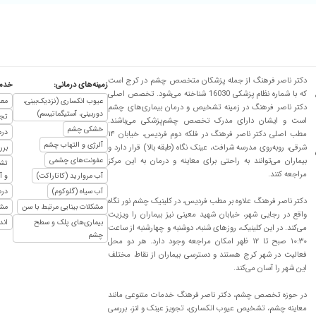
دکتر ناصر فرهنگ از جمله پزشکان متخصص چشم در کرج است
زمینه‌های درمانی:
خدما
که با شماره نظام پزشکی 16030 شناخته می‌شود. تخصص اصلی
عیوب انکساری (نزدیک‌بینی،
معا
دکتر ناصر فرهنگ در زمینه تشخیص و درمان بیماری‌های چشم
دوربینی، آستیگماتیسم)
تجو
است و ایشان دارای مدرک تخصص چشم‌پزشکی می‌باشند.
خشکی چشم
درم
مطب اصلی دکتر ناصر فرهنگ در فلکه دوم فردیس، خیابان ۱۴
آلرژی و التهاب چشم
شرقی، روبه‌روی مدرسه شرافت، عینک نگاه (طبقه بالا) قرار دارد و
برر
بیماران می‌توانند به راحتی برای معاینه و درمان به این مرکز
عفونت‌های چشمی
تشخ
مراجعه کنند.
آب مروارید (کاتاراکت)
و آ
آب سیاه (گلوکوم)
درم
دکتر ناصر فرهنگ علاوه بر مطب فردیس، در کلینیک چشم نور نگاه
مشکلات بینایی مرتبط با سن
مشا
واقع در رجایی شهر، خیابان شهید معینی نیز بیماران را ویزیت
بیماری‌های پلک و سطح
اند
می‌کند. در این کلینیک، روزهای شنبه، دوشنبه و چهارشنبه از ساعت
چشم
۱۰:۳۰ صبح تا ۱۲ ظهر امکان مراجعه وجود دارد. هر دو محل
فعالیت در شهر کرج هستند و دسترسی بیماران از نقاط مختلف
این شهر را آسان می‌کند.
در حوزه تخصص چشم، دکتر ناصر فرهنگ خدمات متنوعی مانند
معاینه چشم، تشخیص عیوب انکساری، تجویز عینک و لنز، بررسی