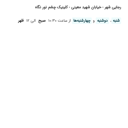
چشم مادرم جرم گرفته بود. لیزر کردند. رضایتبخش بود.
رجایی شهر - خیابان شهید معینی - کلینیک چشم نور نگاه
عدم رضایت
واقعا دکتر خوبی است 15 سال تحت نظر ایشان بودم.
شنبه
،
دوشنبه
و
چهارشنبه‌ها
از ساعت ۱۰:۳۰
صبح
الی ۱۲
ظهر
بینایی سنجی
من دیابت دارم وتحت نظر دکتر معاینه میشم
دکتر ناصر فرهنگ جراح و پزشک بینظیری است
عمل آب مروارید فقط ویزیت شدم این بنده خدا بخاطر اینکه کار من 
خیلی خوب
عالی بودند
خیلی دکتر خوبی هستن خدا حفظشون کنه
با سلام دکتر واقعا خوبی هستن
خیلی عالی
ضعیف بودن
برای ویزیت برای عمل لازک
هیچنتیجه ای حاصل نشد