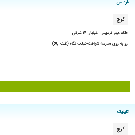
فردیس
عالی بود
عدم رضایت
کرج
عااالی
از سال ۶۳ بیمار ایشان هستم
فلکه دوم فردیس -خیابان ۱۴ شرقی
خوب بود
رو به روی مدرسه شرافت-عینک نگاه (طبقه بالا)
معاینه
تعیین نمره عینک
خوب بود
عالی هستن
خیلی خوب
همسرم تاری دید شدید داشت آقای دکتر بهش دارو داد سریع خوب
با حوصله و دقیق
کلینیک
زخم قرنیه
دکتر خوبی هستند
کرج
اخلاق خیلی خوبی دارن و کارشون خوبه