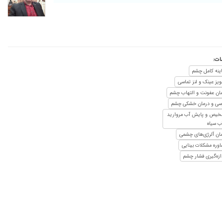
ت:
ینه کامل چشم
یز عینک و لنز تماسی
ان عفونت و التهاب چشم
سی و درمان خشکی چشم
یص و پایش آب مروارید
ب سیاه
ان آلرژی‌های چشمی
وره مشکلات بینایی
ازه‌گیری فشار چشم