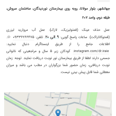
۱۴۰۴/۰۶/۳۰
فعلا جلسه اول است
جهانشهر، بلوار مولانا، روبه روی بیمارستان نوردیدگان، ساختمان سروش،
۱۴۰۳/۰۸/۰۲
عمل فمتو
طبقه دوم، واحد ۲۰۷
۱۴۰۲/۰۶/۰۶
بهترین دکتر برای درمان و عمل چشم در هر زمینه
ایی خانوادگی پیش ایشون مراجعه میکنیم
عمل حذف عینک (فمتولیزیک، لازک). عمل آب مروارید لیزری
۱۴۰۳/۰۷/۱۰
بسیار پزشک بی نظیر مسئولیت پذیر و حاذقی
۹ الی ۲۰
(فمتوکاتاراکت). ساعات پاسخ گویی:
. تلفن:
۰۹۳۳۶۲۶۶۴۷۵
.
هستند
اطلاعات جامع را از طریق اینستاگرام دنبال نمایید:
۱۴۰۳/۰۶/۲۶
بسیار عالی
instagram.com/dr.iraie.
کودکان زیر ۵ سال و مراجعینی که ناتوانی
۱۴۰۴/۰۹/۱۱
برای پسرم مراجعه کردیم دکتر دیگه عینک تجویز
جسمی دارند لطفا از طریق بیمارستان نور نوبت دریافت نمایند. توجه: زمان
کردن ولی ایشون گفتن حساسیته والان یک هفته
نوبت دریافتی، زمان حضور شما بزرگواران در مطب می باشد و میزان
اس پسرم قطره استفاده میکنه وخیلی تغییرکرده
بااینکه پسرم همکاری نمیکرد ایشون باصبروحوصله
معطلی شما قابل پیش بینی نیست.
معاینه کردن ممنونم ازشون دکتر فوق العاده ای
هستن
۱۴۰۵/۰۵/۰۳
فوق العاده با سواد دقیق و خوش برخورد
۱۴۰۳/۰۵/۱۸
من عمل لازک انجام دادم و خیلی راضیم
۱۴۰۲/۰۹/۱۳
سلام من عمل لازک انجام دادم خیلی عالیست.
۱۴۰۲/۰۹/۲۱
عالی بود