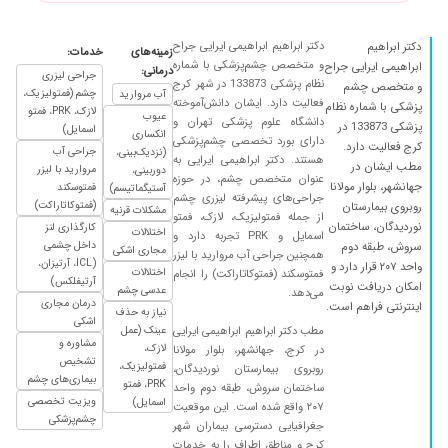
اینکه خیلی توجه به مشکل مریض آره وفکر کنم
خیلی پزشک خوبی هستن.
دکتر ابراهیم ابراهیمی ایرایی جراح
دکتر ابراهیم
زمینه‌های
خدمات:
و متخصص چشم‌پزشکی با شماره
ابراهیمی ایرایی جراح
۱۴۰۴/۰۶/۲۸
میگرن چشمی
درمانی:
جراحی لیزری
نظام پزشکی 133873 در شهر کرج
و متخصص چشم
چشم (فمتولیزیک،
آب مروارید
۱۴۰۳/۱۰/۲۹
قبل از عمل آب مروارید دچار احساس توده سیاه در
فعالیت دارد. ایشان دانش‌آموخته
پزشکی با شماره نظام
لازک، PRK، فمتو
عیوب
دانشگاه علوم پزشکی تهران و
چشمم شده و بعد از عمل آب مروارید توده بیشتر و
پزشکی 133873 در
اسمایل)
انکساری
دارای بورد تخصصی چشم‌پزشکی
الان کلا یک چشم به جز سیاهی چیزی نمیبیند
کرج فعالیت دارد.
جراحی آب
(نزدیک‌بینی،
هستند. دکتر ابراهیمی ایرایی به
مطب ایشان در
مروارید با لیزر
دوربینی،
۱۴۰۴/۰۸/۱۲
ضعیفی چشم
عنوان متخصص چشم، در حوزه
جهانشهر، بلوار مولانا
فمتوسکند
آستیگماتیسم)
جراحی‌های پیشرفته لیزری چشم
۱۴۰۴/۱۰/۱۰
من معاینه شدم برای عمل بسیار بسیار دکتر خوبی
(فمتوکاتاراکت)
روبروی بیمارستان
مشکلات قرنیه
از جمله فمتولیزیک، لازک، فمتو
هستن خیلی خوش برخورد خیلی وقت گذاشتن
نوردیدگان، ساختمان
کارگذاری لنز
اختلالات
اسمایل و PRK تجربه دارد و
داخل چشمی
سروش، طبقه دوم
کاملا توضیح دادند خیلی باوجدان و دلسوز هستن
مجاری اشکی
همچنین جراحی آب مروارید با لیزر
(ICL، آرتیزان،
واحد ۲۰۷ قرار دارد و
خدا بهشون سلامتی بده
اختلالات
فمتوسکند (فمتوکاتاراکت) را انجام
آرتیفلکس)
امکان دریافت نوبت
عدسی چشم
می‌دهد.
۱۴۰۴/۰۲/۰۱
عالی هستن
درمان مجاری
اینترنتی فراهم است.
نیاز به حذف
اشکی
۱۴۰۵/۰۳/۲۰
بسیار دکتر حاذق کاربلد دلسوز وپیگیر هستن
مطب دکتر ابراهیم ابراهیمی ایرایی
عینک (عمل
مشاوره و
لازک،
در کرج، جهانشهر، بلوار مولانا
وبادقت موشکافانه ویزیت میکنن
تشخیص
فمتولیزیک،
روبروی بیمارستان نوردیدگان،
بیماری‌های چشم
۱۴۰۲/۱۱/۲۸
عالی و بادرایت هستن
PRK، فمتو
ساختمان سروش، طبقه دوم واحد
ویزیت تخصصی
اسمایل)
۲۰۷ واقع شده است. این موقعیت
۱۴۰۲/۰۸/۱۴
عمل لازک انجام دادم دکتر فوق العاده ای بودن
چشم‌پزشکی
جغرافیایی دسترسی بیماران شهر
،خیلی خیلی از عملکردشون راضی هستم
کرج و مناطق اطراف را به خدمات