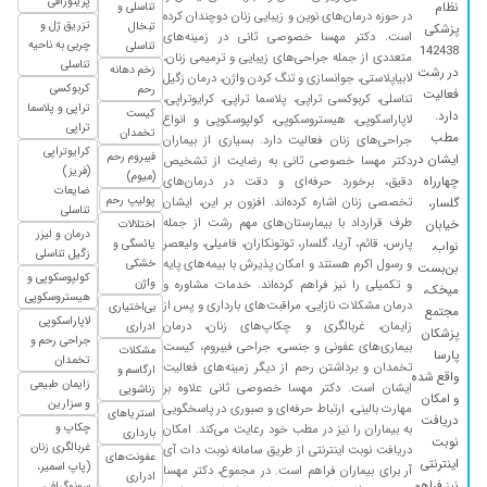
پرینورافی
نظام
تناسلی و
در حوزه درمان‌های نوین و زیبایی زنان دوچندان کرده
تزریق ژل و
تبخال
پزشکی
۱۴۰۳/۱۰/۲۸
پزشکی بسیار با حوصله و خوش اخلاق و مهربان
است. دکتر مهسا خصوصی ثانی در زمینه‌های
چربی به ناحیه
تناسلی
142438
هستند که تشخیص خوب و راهکار درمانی مناسب
متعددی از جمله جراحی‌های زیبایی و ترمیمی زنان،
تناسلی
زخم دهانه
در رشت
لابیاپلاستی، جوانسازی و تنگ کردن واژن، درمان زگیل
دارند. همچنین منشی مطب هم بسیار خوش
کربوکسی
رحم
فعالیت
تناسلی، کربوکسی تراپی، پلاسما تراپی، کرایوتراپی،
برخورد هستند.
تراپی و پلاسما
کیست
دارد.
لاپاراسکوپی، هیستروسکوپی، کولپوسکوپی و انواع
تراپی
تخمدان
۱۴۰۱/۰۵/۰۶
ازخوبی ایشون هرچی بگی کم گفتی یکی از
مطب
جراحی‌های زنان فعالیت دارد. بسیاری از بیماران
کرایوتراپی
فیبروم رحم
کاربلدترین خوشبرخوردترین مهربون ترین دکترای
ایشان در
دکتر مهسا خصوصی ثانی به رضایت از تشخیص
(فریز)
(میوم)
چهارراه
دقیق، برخورد حرفه‌ای و دقت در درمان‌های
رشت هستن برای اولین باررفتم پیششون
ضایعات
پولیپ رحم
تخصصی زنان اشاره کرده‌اند. افزون بر این، ایشان
گلسار،
انقدمهربون جواب دادن مشکلم وتشخیص دادن
تناسلی
طرف قرارداد با بیمارستان‌های مهم رشت از جمله
خیابان
اختلالات
باحرفاشون بدون هیچ استرسی عمل میومکتومی
درمان و لیزر
پارس، قائم، آریا، گلسار، توتونکاران، فامیلی، ولیعصر
یائسگی و
نواب،
زگیل تناسلی
خیلی خیلی خطرناک انجام دادم که احتمال برداشتن
و رسول اکرم هستند و امکان پذیرش با بیمه‌های پایه
خشکی
بن‌بست
کولپوسکوپی و
رحمم بود که باتلاش وزحمتای خیلی زیادخانوم
واژن
و تکمیلی را نیز فراهم کرده‌اند. خدمات مشاوره و
میخک،
هیستروسکوپی
دکتررحمم حفظ شد واقعا جونمونجات دادن هرلحظه
درمان مشکلات نازایی، مراقبت‌های بارداری و پس از
بی‌اختیاری
مجتمع
لاپاراسکوپی
زایمان، غربالگری و چکاپ‌های زنان، درمان
کنارم بودن شمابینظیرهستین️مرسی دکترجونم
ادراری
پزشکان
جراحی رحم و
بیماری‌های عفونی و جنسی، جراحی فیبروم، کیست
مشکلات
پارسا
۱۴۰۴/۰۵/۰۲
خیلی خوش برخورد مهربونم بودن برای بار داری
تخمدان
تخمدان و برداشتن رحم از دیگر زمینه‌های فعالیت
ارگاسم و
واقع شده
پیش ایشون میرم
زایمان طبیعی
ایشان است. دکتر مهسا خصوصی ثانی علاوه بر
زناشویی
و امکان
و سزارین
مهارت بالینی، ارتباط حرفه‌ای و صبوری در پاسخگویی
استریاهای
۱۴۰۵/۰۲/۲۴
تحت نظرشون هستم بابت عفونت و درمانهای
دریافت
چکاپ و
به بیماران را نیز در مطب خود رعایت می‌کند. امکان
بارداری
دیگه .پزشک بااخلاق و حاذقی هستن .فقط دفعه
نوبت
غربالگری زنان
دریافت نوبت اینترنتی از طریق سامانه نوبت دات آی
عفونت‌های
اول تقریبا ۳ ساعت معطل شدم تا بتونم برم داخل
اینترنتی
(پاپ اسمیر،
آر برای بیماران فراهم است. در مجموع، دکتر مهسا
ادراری
نیز فراهم
سونوگرافی،