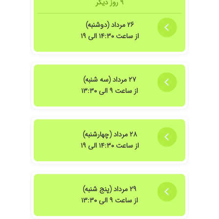
۹ روز دیگر
شخصی افراد، جراحی من عالی بود من پیش خانم
دکتر مهربونم هم چند سال پیش سزارین شدم هم
۲۶ مرداد (دوشنبه)
لبیاپلاستی و تنگی واژن امسال عاشقشونم
از ساعت ۱۴:۳۰ الی ۱۹
۱۴۰۱/۰۲/۱۰
برای چکاپ رفتم و برخورد خوب و عالی داشتند و
توضیحات کامل رو دادند.و کنترل هام ادامه داره
۱۴۰۴/۰۷/۲۳
بسیارعالی خوش برخورد مدت انتظار درمطب
طولانی نبود
۲۷ مرداد (سه شنبه)
از ساعت ۹ الی ۱۳:۳۰
۱۴۰۳/۰۸/۱۲
بسیار دکتر حاذقی هستن
۱۴۰۴/۰۵/۲۱
فوق العاده مهربان و دلسوز با حفظ حریم شخصی
اصلا ادمو قضاوت نمیکنه بسیار هم از نظر مالی
هوای منو داشتن خدا خیرش بده
۲۸ مرداد (چهارشنبه)
۱۴۰۲/۱۲/۲۰
عااااالی
از ساعت ۱۴:۳۰ الی ۱۹
۱۴۰۴/۰۸/۱۱
تحت درمانم خوش برخورد هستن
۱۴۰۴/۰۱/۲۳
ویزیت بارداری
۱۴۰۴/۰۹/۰۷
خوب بود
۲۹ مرداد (پنج شنبه)
از ساعت ۹ الی ۱۳:۳۰
۱۴۰۴/۰۱/۲۵
عالی هستند
۱۴۰۱/۰۵/۰۶
فعلا یبار رفتم پیشش