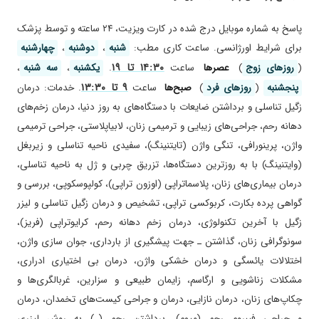
۱۴۰۴/۰۸/۲۵
عدم رضایت
۱۴۰۰/۰۶/۲۳
بسیار عالی
پاسخ به شماره موبایل درج شده در کارت ویزیت، ۲۴ ساعته و توسط پزشک
۱۴۰۳/۱۰/۲۲
بنده برای بارداری اقدام میکنم و فعلا در اقدام
برای شرایط اورژانسی. ساعت کاری مطب:
شنبه
،
دوشنبه
،
چهارشنبه
هستم.خانم دکتر عزیز مابسیاربا دانش هستند وواقعا
۱۴:۳۰ تا ۱۹
(
روز‌های زوج
)
عصر‌ها
ساعت
.
یکشنبه
،
سه شنبه
،
بهم آرامش دادند.برای بیمار وقت کافی میزارندبدون
۹ تا ۱۳:۳۰
پنجشنبه
(
روز‌های فرد
)
صبح‌ها
ساعت
. خدمات: درمان
هیچ عجله ای. از همه مهم تر ادا و اصول ندارند مثل
زگیل تناسلی و برداشتن ضایعات با دستگاه‌های به روز دنیا، درمان زخم‌های
بقیه دکتر زنان که از چهارتا مشاور باید رد شد! واقعا
عالی هستند.
دهانه رحم، جراحی‌های زیبایی و ترمیمی زنان، لابیاپلاستی، جراحی ترمیمی
واژن، پرینورافی، تنگی واژن (تایتنینگ)، سفیدی ناحیه تناسلی و زیربغل
۱۴۰۳/۱۱/۲۷
واقعا دکتری مهربان و کاربلد هستن در حالی که
مطب بسیار شلوغ بود اما در حد توانشون و با
(وایتنینگ) با به روز‌ترین دستگاه‌ها، تزریق چربی و ژل به ناحیه تناسلی،
مهربانی پاسخگو هستن و آرامش دریافت کردم
درمان بیماری‌های زنان، پلاسماتراپی (اوزون تراپی)، کولپوسکوپی، بررسی و
ازشون
گواهی پرده بکارت، کربوکسی تراپی، تشخیص و درمان زگیل تناسلی و لیزر
۱۴۰۵/۰۲/۲۳
دکتر خیلی خوبی هستن برام وقت گذاشتن به همه
زگیل با آخرین تکنولوژی، درمان زخم دهانه رحم، کرایوتراپی (فریز)،
سوال های من جواب دادن
سونوگرافی زنان، گذاشتن ـ جهت پیشگیری از بارداری، جوان سازی واژن،
۱۴۰۴/۰۶/۱۶
تازه با ایشان آشنا شدم دقت و برخورد عالی دارند و
اختلالات یائسگی و درمان خشکی واژن، درمان بی اختیاری ادراری،
با صبوری به آدم خس آرامش منتقل میکنند
مشکلات زناشویی و ارگاسم، زایمان طبیعی و سزارین، غربالگری‌ها و
۱۴۰۳/۱۱/۱۷
بسیار دکتر عالی هستن
چکاپ‌های زنان، درمان نازایی، درمان و جراحی کیست‌های تخمدان، درمان
۱۴۰۴/۰۲/۱۵
خانم دکترخیلی مهربون و
و جراحی فیبروم رحم (میوم)، برداشتن رحم (ـ) به روش لیزری