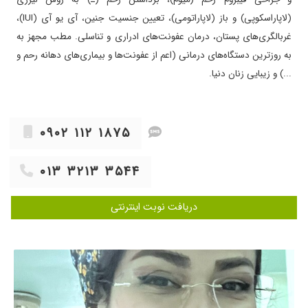
دلسوزبسیاربسیاربامسئولیت هستن
(لاپاراسکوپی) و باز (لاپاراتومی)، تعیین جنسیت جنین، آی یو آی (IUI)،
۱۴۰۴/۰۸/۲۴
رضایت کامل نداشتم.
غربالگری‌های پستان، درمان عفونت‌های ادراری و تناسلی. مطب مجهز به
۱۴۰۳/۰۱/۱۵
عالی هستند
به روز‌ترین دستگاه‌های درمانی (اعم از عفونت‌ها و بیماری‌های دهانه رحم و
۱۴۰۴/۰۲/۲۲
دکتر عالی و با اخلاق فوق العاده و تشخیص عالی
...) و زیبایی زنان دنیا.
۱۴۰۵/۰۱/۳۰
بینظیر و مهربان کاردرست دستش شفا
۱۴۰۲/۰۹/۲۱
خانم دکتر پرانرژی و پرتلاش- مشکل hpv دارم در
حال طی روند درمان هستم
۰۹۰۲ ۱۱۲ ۱۸۷۵
۱۴۰۴/۰۲/۰۸
عالی بود مهربون وباحوصله
۱۴۰۲/۰۹/۲۸
عدم رضایت
۰۱۳ ۳۲۱۳ ۳۵۴۴
۱۴۰۴/۰۱/۲۲
خوش اخلاق و کاربلد
دریافت نوبت اینترنتی
۱۴۰۴/۰۳/۰۲
عالیییی
۱۴۰۰/۱۲/۱۹
عالی هستن
۱۴۰۳/۱۱/۲۶
اول عفونت شدید و زخم دهانه رحم بعد از درمان
باردار شدم و در طول دوران بارداری خانم دکتر مثل
یک خواهر و پر از انرژی مثبت کنارم بود و با
تشخیص به موقعشون سزارین شدم و الان دخترم