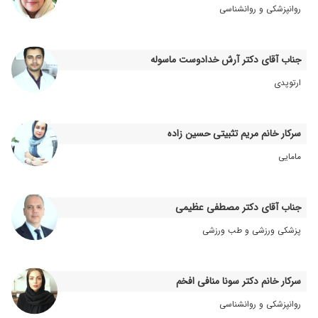
۱۴۰۳/۱۲/۰۴
خیلی خ
روانپزشکی و روانشناسی
۱۴۰۳/۱۱/۲۶
عفونت و زگیل که خداروشکر با کمک خانم دکتر
مهربون و باسوادم کامل برطرف شد ایشون زحمت
سزارین دوتا پسرمو هم کشیدن
جناب آقای دکتر آرش خدادوست ماسوله
۱۴۰۳/۰۵/۲۵
دقیق و خوش برخورد
ارتوپدی
۱۴۰۳/۰۳/۰۳
خانم دکتر خوش اخلاق و باسواد و کاربلد
۱۴۰۲/۰۶/۰۳
بهترین
سرکار خانم مریم تثبیتی حسین زاده
۱۴۰۰/۱۲/۲۱
دکتر ف
مامایی
۱۴۰۵/۰۳/۳۱
مهربانترین من درمان بی نظمی پریود و عفونت
هامو مدیون ایشونم صد جا رفتم توب نشدم با یا
جلسه مراجعه به ایشون خوب شدم پلاسما انجام
جناب آقای دکتر مصطفی عظیمی
دادم عالیییی نتیجه گرفتم
۱۴۰۲/۰۸/۳۰
عالییی
پزشکی ورزشی و طب ورزشی
۱۴۰۴/۰۹/۱۶
دکتری بسیار مهربان
۱۴۰۴/۰۹/۱۸
عالی هستن
سرکار خانم دکتر سونا منافی افخم
۱۴۰۳/۰۱/۰۶
بله عفونت زنانزخم درحال حاضر تحت درمانم .درمان
روانپزشکی و روانشناسی
عفونت با پلاسما تراپی.عالی .دکتر بسیارکاربلد.نتیجه