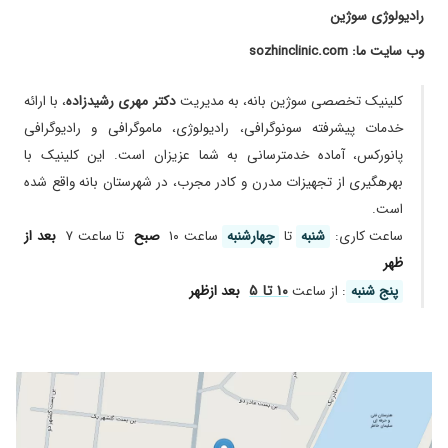
رادیولوژی سوژین
سونوگرافی های بانه هستن ایشون
۱۴۰۳/۰۸/۰۹
خیلی عالی
وب سایت ما: sozhinclinic.com
۱۴۰۴/۰۸/۱۸
خیلی راضی هستم
کلینیک تخصصی سوژین بانه، به مدیریت
دکتر مهری رشیدزاده
، با ارائه
۱۴۰۵/۰۴/۲۴
عالی و درست
خدمات پیشرفته سونوگرافی، رادیولوژی، ماموگرافی و رادیوگرافی
۱۴۰۳/۱۲/۳۰
دکتر خوبی است
پانورکس، آماده خدمترسانی به شما عزیزان است. این کلینیک با
۱۴۰۳/۱۰/۲۶
خیلی خوب
بهرهگیری از تجهیزات مدرن و کادر مجرب، در شهرستان بانه واقع شده
۱۴۰۴/۰۳/۰۵
خیلی خوب
است.
۱۴۰۴/۰۷/۰۵
خانمێکی زۆر ڕێکوپێک و مێهرەبانە️
ساعت کاری:
شنبه
تا
چهارشنبه
ساعت ۱۰
صبح
تا ساعت ۷
بعد از
۱۴۰۴/۱۰/۰۱
ممنونم از خانم دکتر کارشون عالی بود
ظهر
۱۴۰۴/۰۷/۲۶
۱۰ تا ۵
خوب بود
پنج شنبه
: از ساعت
بعد ازظهر
۱۴۰۴/۰۲/۲۱
خیلی عالی ب