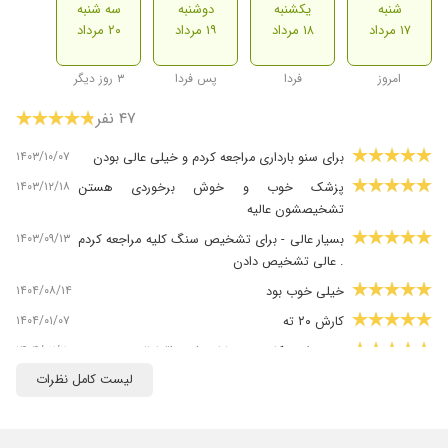
شنبه
یکشنبه
دوشنبه
سه شنبه
۱۷ مرداد
۱۸ مرداد
۱۹ مرداد
۲۰ مرداد
امروز
فردا
پس فردا
۳ روز دیگر
۴۷ نفر
۱۴۰۳/۱۰/۰۷
برای سنو بارداری مراجعه کردم و خیلی عالی بودن
۱۴۰۳/۱۲/۱۸
پزشک خوب و خوش برخوردی هستن
تشخیصشون عالیه
۱۴۰۳/۰۹/۱۳
بسیار عالی - برای تشخیص سنگ کلیه مراجعه کردم
. عالی تشخیص دادن
۱۴۰۴/۰۸/۱۴
خیلی خوب بود
۱۴۰۴/۰۱/۰۷
کارش ۲۰ ته
۱۴۰۴/۰۲/۲۰
بنده برای چکاب خدمتشان رفتم واقعاعالی
لیست کامل نظرات
۱۴۰۵/۰۴/۲۶
محیطش خیلی تمیز مرتب و باآرامش بود دکتر
خیلی آروم بودن و اصلا ترانسدیوسر رو محکم فشار
نداد رو شکمم اصلا اذیت نشدم درمورد
تشخیصشون نمیتونم نظر بدم چون هنوز جواب