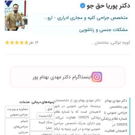
دکتر پوریا حق جو
متخصص جراحی کلیه و مجاری ادراری - ارو...
مشکلات جنسی و زناشویی
کوچه توکلی، ساختمان...
۱۴ نفر
اینستاگرام دکتر مهدی بهنام پور
دکتر مهدی بهنام پور از متخصصان
دکتر مهدی بهنام
زمینه‌های درمانی:
خدمات:
برجسته جراحی عمومی در شهر
پور متخصص
فتق
مشاوره و ویزیت
لاهیجان است که با شماره نظام
جراحی عمومی با
جراحی عمومی
آپاندیسیت
پزشکی 109375 فعالیت می‌کند.
شماره نظام پزشکی
انجام
سنگ کیسه
وی دارای مدرک تخصص جراحی
109375 در
جراحی‌های
صفرا
عمومی بوده و در این زمینه به ارائه
لاهیجان فعالیت
سرپایی
خدمات درمانی و جراحی به بیماران
توده‌های