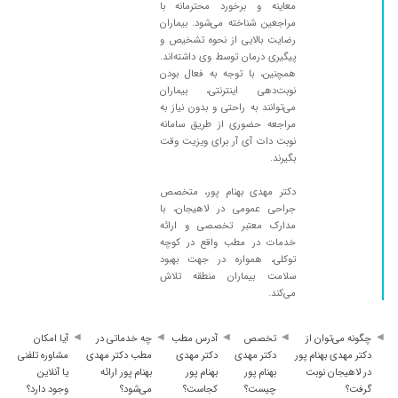
معاینه و برخورد محترمانه با
مراجعین شناخته می‌شود. بیماران
رضایت بالایی از نحوه تشخیص و
پیگیری درمان توسط وی داشته‌اند.
همچنین، با توجه به فعال بودن
نوبت‌دهی اینترنتی، بیماران
می‌توانند به راحتی و بدون نیاز به
مراجعه حضوری از طریق سامانه
نوبت دات آی آر برای ویزیت وقت
بگیرند.
دکتر مهدی بهنام پور، متخصص
جراحی عمومی در لاهیجان، با
مدارک معتبر تخصصی و ارائه
خدمات در مطب واقع در کوچه
توکلی، همواره در جهت بهبود
سلامت بیماران منطقه تلاش
می‌کند.
چگونه می‌توان از
تخصص
آدرس مطب
چه خدماتی در
آیا امکان
دکتر مهدی بهنام پور
دکتر مهدی
دکتر مهدی
مطب دکتر مهدی
مشاوره تلفنی
در لاهیجان نوبت
بهنام پور
بهنام پور
بهنام پور ارائه
یا آنلاین
گرفت؟
چیست؟
کجاست؟
می‌شود؟
وجود دارد؟