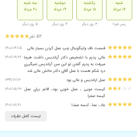
شنبه
یکشنبه
دوشنبه
سه شنبه
۱۷ مرداد
۱۸ مرداد
۱۹ مرداد
۲۰ مرداد
پس فردا
۳ روز دیگر
۴ روز دیگر
۵ روز دیگر
۵۲ نفر
۱۴۰۰/۰۴/۰۵
قسمت ناف واینگوینال چپ عمل کردن بسیار عالی
۱۴۰۲/۰۹/۲۶
عالی پدرم با تشخیص دکتر آپاندیس داشت هرجا
میرفت به پدرم گفتن تو این سن آپاندیس نمیگیری
درد شکم هست با عمل آقای دکتر حالش عالی شد
۱۳۹۹/۱۲/۱۶
عمل اپاندیس و عالی بود
۱۴۰۱/۰۵/۲۲
کیست مویی ، عمل خوبی بود، الانم برای عمل
کیسه صفرا
۱۴۰۱/۰۸/۲۱
عالی عمل کیسه صفرا
۱۴۰۴/۰۱/۲۷
غده دستمو جراحی کردن.بسیار عالی عمل کردن
لیست کامل نظرات
۱۴۰۰/۰۴/۰۵
عالیه و بهترینه
۱۳۹۸/۱۰/۲۹
من عمل لیپوابدومینوپلاستی انجام دادم و نتیجه