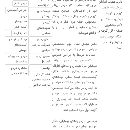
دارد. مطب ایشان
درمان فتق
زیرپوستی
می‌پردازد. مطب دکتر مهدی بهنام
در خیابان شهید
جراحی آپاندیس
پور در لاهیجان، خیابان شهید
کیست‌های
کریمی، کوچه
کریمی، کوچه توکلی، ساختمان دکتر
پوستی
درمان
توکلی، ساختمان
محجوبی، طبقه دوم قرار دارد که
بیماری‌های
آبسه و
دکتر محجوبی،
کیسه صفرا
امکان دسترسی آسان بیماران را
عفونت‌های
طبقه ۲ قرار گرفته و
فراهم می‌سازد.
سطحی
تخلیه آبسه
امکان نوبت‌دهی
بیماری‌های
برداشتن توده و
اینترنتی فراهم
دکتر مهدی بهنام پور، متخصص
تیروئید نیازمند
کیست‌های
است.
جراحی عمومی، تمامی بیماری‌ها و
جراحی
پوستی
اختلالات مرتبط با جراحی عمومی
هموروئید و
درمان هموروئید
را تشخیص و درمان می‌کند.
فیستول
و فیستول
بیماران در لاهیجان و مناطق اطراف
بواسیر
مشاوره قبل و
برای جراحی‌های شکم، فتق،
بعد از جراحی
شکستگی‌های
آپاندیسیت، کیسه صفرا، توده‌های
محدود سطحی
زیرپوستی و سایر مشکلات جراحی
نیازمند جراحی
به ایشان مراجعه می‌کنند. تخصص
دکتر بهنام پور در جراحی عمومی
باعث شده است که بسیاری از
بیماران لاهیجان، ایشان را به عنوان
گزینه اول خود انتخاب کنند.
براساس بازخوردهای بیماران، دکتر
مهدی بهنام پور به دقت در روند