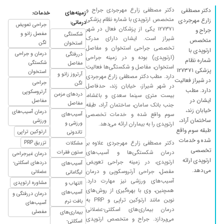
دکتر مصطفی زارع مهرجردی جراح و
دکتر مصطفی
زمینه‌های
خدمات:
متخصص ارتوپدی با شماره نظام پزشکی
زارع مهرجردی
درمانی:
جراحی تعویض
۱۲۷۳۷۱ یکی از پزشکان فعال در شهر
جراح و
مفصل زانو و
شکستگی
شیراز است. ایشان دارای مدرک
متخصص
لگن
استخوان
تخصصی جراحی استخوان و مفاصل
ارتوپدی با
درمان و جراحی
دررفتگی
(ارتوپدی) بوده و در زمینه جراحی
شماره نظام
شکستگی
مفاصل
استخوان، مفاصل و شکستگی‌ها فعالیت
پزشکی ۱۲۷۳۷۱
استخوان
آرتروز زانو و
دارد. مطب دکتر مصطفی زارع مهرجردی
در شیراز فعالیت
جراحی
لگن
در شهر شیراز، خیابان زند، حدفاصل
دارد. مطب
آرتروسکوپی
دردهای مزمن
بیست متری سینما سعدی و باغشاه،
ایشان در
مفاصل
مفاصل
جنب بانک سامان، ساختمان آراد، طبقه
خیابان زند،
درمان آسیب‌های
سوم واقع شده و خدمات تخصصی
آسیب‌های
ساختمان آراد،
ورزشی
ورزشی و
ارتوپدی را به بیماران ارائه می‌دهد.
طبقه سوم واقع
ارتوکین تراپی
تاندونی
شده و خدمات
دکتر مصطفی زارع مهرجردی علاوه بر
تزریق PRP
مشکلات
تخصصی
درمان شکستگی‌ها و آسیب‌های
ستون فقرات
درمان غیرجراحی
ارتوپدی ارائه
ارتوپدی، در زمینه جراحی تعویض
دردهای اسکلتی-
آسیب‌های
می‌دهد.
مفصل، جراحی آرتروسکوپی و درمان
عضلانی
لیگامانی
آسیب‌های ورزشی نیز مهارت دارد.
مشاوره ارتوپدی
التهاب و
همچنین، وی با بهره‌گیری از روش‌های
آسیب‌های
درمان دررفتگی و
نوین مانند ارتوکین تراپی و PRP به
بافت نرم
آسیب‌های
درمان بیماری‌های اسکلتی-عضلانی
مفصلی
بیماری‌های
می‌پردازد. جراح و متخصص ارتوپدی
اسکلتی-