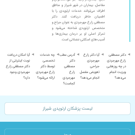
مفاصل، بیماران در شهر شیراز و مناطق
اطراف می‌توانند خدمات ارتوپدی را با
اطمینان خاطر دریافت کنند. دکتر
مصطفی زارع مهرجردی به عنوان جراح و
متخصص ارتوپدی شناخته می‌شود و
تمرکز اصلی او بر درمان بیماری‌ها و
آسیب‌های اسکلتی-عضلانی است.
دکتر مصطفی
آیا دکتر زارع
آدرس مطب
چه خدمات
آیا امکان دریافت
زارع مهرجردی
مهرجردی
دکتر
تخصصی
نوبت اینترنتی از
در چه روزهایی
جراحی
مصطفی
توسط دکتر
دکتر مصطفی زارع
ویزیت انجام
تعویض مفصل
زارع
زارع مهرجردی
مهرجردی وجود
می‌دهد؟
انجام می‌دهد؟
مهرجردی
ارائه می‌شود؟
دارد؟
کجاست؟
لیست پزشکان ارتوپدی شیراز
ورود