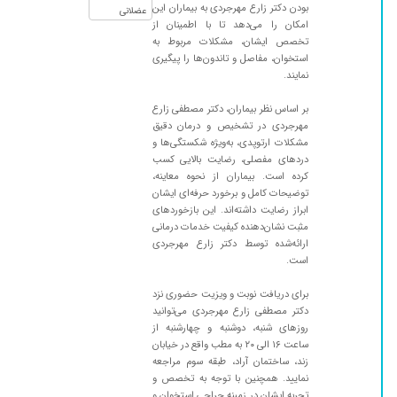
بودن دکتر زارع مهرجردی به بیماران این
عضلانی
امکان را می‌دهد تا با اطمینان از
تخصص ایشان، مشکلات مربوط به
استخوان، مفاصل و تاندون‌ها را پیگیری
نمایند.
بر اساس نظر بیماران، دکتر مصطفی زارع
مهرجردی در تشخیص و درمان دقیق
مشکلات ارتوپدی، به‌ویژه شکستگی‌ها و
دردهای مفصلی، رضایت بالایی کسب
کرده است. بیماران از نحوه معاینه،
توضیحات کامل و برخورد حرفه‌ای ایشان
ابراز رضایت داشته‌اند. این بازخوردهای
مثبت نشان‌دهنده کیفیت خدمات درمانی
ارائه‌شده توسط دکتر زارع مهرجردی
است.
برای دریافت نوبت و ویزیت حضوری نزد
دکتر مصطفی زارع مهرجردی می‌توانید
روزهای شنبه، دوشنبه و چهارشنبه از
ساعت ۱۶ الی ۲۰ به مطب واقع در خیابان
زند، ساختمان آراد، طبقه سوم مراجعه
نمایید. همچنین با توجه به تخصص و
تجربه ایشان در زمینه جراحی استخوان و