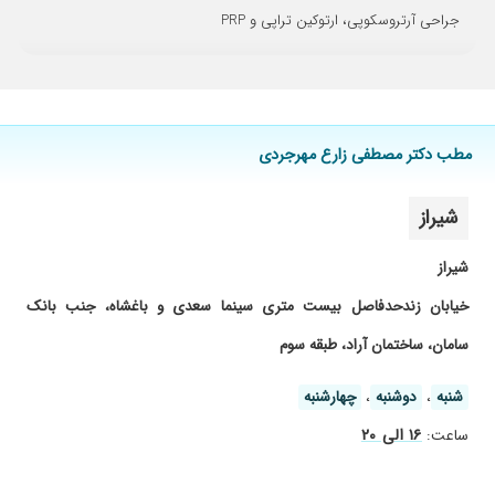
۱۴۰۲/۰۴/۲۱
خیلی مجرب وخوش اخلاق اند
جراحی آرتروسکوپی، ارتوکین تراپی و PRP
۱۴۰۴/۰۲/۳۱
خیلی خوب
۱۴۰۳/۰۷/۱۴
خیلی خوب بودن دست پسرم آتل بستن
۱۴۰۱/۰۵/۳۱
خیلی دکتر خوب و با تجربه ای هستن
۱۴۰۱/۰۳/۱۴
عالی حرف نداره
مطب دکتر مصطفی زارع مهرجردی
۱۴۰۴/۰۶/۰۳
برای عصب سیاتیک مراجعه کردم رضایتبخش بود
شیراز
۱۴۰۴/۰۲/۲۷
برای اولین بار اخلاق خوب داشته
۱۴۰۰/۱۱/۰۹
عالی ب
شیراز
۱۴۰۱/۰۳/۰۹
...عالی
خیابان زندحدفاصل بیست متری سینما سعدی و باغشاه، جنب بانک
۱۴۰۱/۰۴/۰۵
جراح پای همسرم بودند
سامان، ساختمان آراد، طبقه سوم
۱۴۰۲/۰۶/۲۲
درست وقت نمیزارن با بیمار حرف بزنن
۱۴۰۱/۰۴/۰۵
تشخیص عالی و خوش اخلاق و خوش برخورد و
شنبه
،
دوشنبه
،
چهارشنبه
صبور
۱۶ الی ۲۰
ساعت:
۱۴۰۰/۰۲/۲۵
عدم رضایت
۱۴۰۰/۱۱/۲۵
خوب است