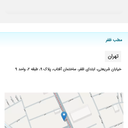
۱۴۰۳/۰۹/۰۳
ایشان در حرفه خود و علی اخصوص جراحی تیروئید
بسیار بسیار زبر دست و همچنین با اخلاق هستند .
۱۴۰۱/۰۶/۰۱
عالی هستن بهترین دکتری که تو عمرم باهاش آشنا
شدمو
۱۴۰۵/۰۳/۰۵
کیست مویی دکتر حرفهای و باحال
مطب ظفر
۱۴۰۴/۰۳/۱۸
بسیار حاذق و باحوصله
۱۴۰۴/۰۸/۱۷
سلام باید بگم ایشون انسان فوقالعاده ای هستن
تهران
تشخیص عالی عمل عالی رفتار عالی انصاف عالی
چندین سال با همچین دکتری برخورد نداشتم پنجه
خیابان شریعتی، ابتدای ظفر، ساختمان آفتاب، پلاک ۹، طبقه ۲، واحد ۹
طلا
۱۴۰۱/۰۳/۱۱
بسیار عالی
۱۴۰۱/۰۹/۱۲
بهترین جراح و خوش اخلاق ترین دکتر هستن
۱۴۰۰/۰۵/۲۳
دکتر20
۱۴۰۴/۰۸/۰۸
کیسه صفرا
۱۴۰۳/۰۹/۰۱
جراحی کیست مویی
۱۴۰۴/۰۴/۲۳
مشکل تیروئید داشتم تیروئیدم رو عمل کردن،بعد
عمل صدام مشکل نداشت دکتر خیلی خوش