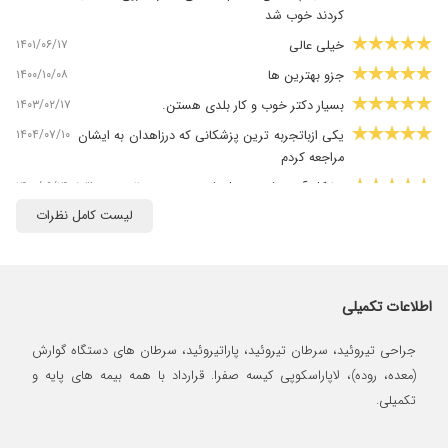
کردند خوب شد
۱۴۰۱/۰۶/۱۷
خیلی عالی
۱۴۰۰/۱۰/۰۸
جزو بهترین ها
۱۴۰۳/۰۲/۱۷
بسیار دکتر خوب و کار بلدی هستن.
۱۴۰۴/۰۷/۱۰
یکی ازباتجربه ترین پزشکانی که درزاهدان به ایشان
مراجعه کردم
۱۴۰۰/۰۹/۱۴
مشکل آبسه شدید عمل شدم و نتیجه عالی بود واقعا
دکتر خوبین
لیست کامل نظرات
۱۴۰۲/۱۲/۰۱
باد فتح عمل کردیم. کارش عالی بوده
۱۴۰۰/۰۲/۱۶
جراحی روده داشتم بسیار خوبه کارشون
۱۴۰۱/۱۰/۱۵
جراحی پا دیابتی داشتیم
اطلاعات تکمیلی
۱۴۰۳/۰۳/۱۷
دکتر مهربان و با تجربه ای
جراحی تیروئید، سرطان تیروئید، پاراتیروئید، سرطان های دستگاه گوارش
۱۴۰۴/۰۷/۱۳
مشکل تیرویید داشتم واقعا دکتر عالی از هر نظر
(معده، روده)، لاپاراسکوپی کیسه صفرا. قرارداد با همه بیمه های پایه و
واقعا دکتر پنجه طلا
تکمیلی.
۱۴۰۱/۰۵/۳۱
نتیجه و مشکل من مهم نیست، واقعا انسان درستکار
و خداترس و مسلمون واقعی هست