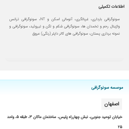
۱۴۰۴/۰۲/۰۲
سونوی واژینال داشتم..محیط تمیز و آرام ..برخورد
اطلاعات تکمیلی
پرسنل عالی..پزشک با صبر و حوصله و آرام ..همه
چیز خوب بود.
سونوگرافی بارداری، غربالگری، آنومالی اسکن و NT، سونوگرافی ترانس
۱۴۰۵/۰۲/۱۲
دختر خوبی هستن با حوصله قشنگ برسی میکنن
واژینال رحم و تخمدان ها، سونوگرافی شکم و لگن و تیروئید، سونوگرافی و
۱۴۰۴/۰۹/۰۳
نمونه برداری پستان، سونوگرافی های کالر داپلر (رنگی) عروق
خیلی عالیه
۱۴۰۴/۰۷/۰۱
واقعا کار خانم دکتر عالی و دستگاه خیلی خوبی هم
داره خیلی هم مهربان و خندان
۱۴۰۴/۰۵/۱۱
برای سونو NT مراجعه کردم کارشون بسیار عالی بود
و اخلاق خانم دکتر خیلی خوب بود
۱۴۰۴/۰۸/۱۹
بسیاردقیق و عالی
۱۴۰۴/۰۸/۰۹
سونوگرافی
موسسه سونوگرافی
۱۴۰۴/۰۹/۲۵
مرکز بسیار تمیز، منشی خوش برخورد و محیط کاملا
آرام و بدون معطلی خانم دکتر هم با دقت و با
حوصله
اصفهان
۱۴۰۴/۰۹/۲۴
سونوگرافی
خیابان توحید جنوبی، نبش چهارراه پلیس، ساختمان ماکان ۳، طبقه ۵، واحد
۱۴۰۴/۰۷/۰۶
با بیمه قرارداد نداشتند، محل مطب خیلی تمیز و
شیک و خلوت بود ولی نتیجه سونوی من که خیلی
۲۵