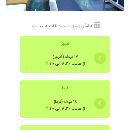
۱۴۰۴/۰۵/۱۱
محیطی تمیز همراه با پرسنل محترم خانم دکتر دقت
بالایی در کارشون داشتند و با حوصله توضیحات
کامل می دادند و به سوالات جواب می دادند من
لطفاً روز ویزیت خود را انتخاب نمایید:
سونو سینه و واژینال داشتم
۱۴۰۴/۰۷/۱۳
مطب بسیار تمیز و رفتار عالی
۱۴۰۴/۰۴/۰۳
امروز
مشکل کیست داشتم وراضی بودم کاملا
۱۴۰۳/۱۲/۱۲
عالی وخیلی خوب
۱۷ مرداد (امروز)
۱۴۰۳/۱۱/۲۰
خیلی خوب
از ساعت ۱۶:۳۰ الی ۱۹:۳۰
۱۴۰۴/۱۱/۰۴
تشخیص دقیق و درست.بسیار عالی
۱۴۰۴/۰۸/۲۰
خوب و دقیق بودن
۱۴۰۴/۰۲/۳۰
سونو آنومالی،آرامش داشتند راضی بودم
فردا
۱۴۰۴/۰۹/۲۵
باردار عالی بود
۱۸ مرداد (فردا)
۱۴۰۴/۰۴/۳۰
سونوگرافی رشد جنین هم کادر خیلی خوبی دارن
از ساعت ۱۶:۳۰ الی ۱۹:۳۰
هم خود دکتر بسیار با حوصله و دقیق بودن
۱۴۰۴/۰۸/۰۷
سونو ان تی داشتم زمان انتظار کوتاه بود رفتار همه
عالی و همراهمم اجازه دادن بیاد داخل