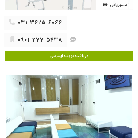
۱۴۰۴/۰۶/۲۳
من برای سونو رحم و تیرویید رفتم کامل وقت
مسیریابی
گذاشتن و به سوالاتم پاسخ دادند
۱۴۰۴/۱۰/۰۹
به نظرم تجربه و علم خوبی داشتن ولی خیلی خوش
۰۳۱ ۳۶۲۵ ۶۰۶۶
برخورد نبودن
۱۴۰۵/۰۲/۲۴
مطب بسیار تمیز و شیک منشی بسیار خوش اخلاق
۰۹۰۱ ۲۷۷ ۵۴۳۸
و خود خانم دکتر بشدت دقیق عالی بود بنظرم
۱۴۰۴/۰۱/۰۳
ایشون خیلی محترم و با دقت بودن،بابت هر
دریافت نوبت اینترنتی
بخشی که سونو انجام میدادن خودشون توضیح
میدادن تا باعث نگرانی من نشه،ضمن اینکه
مطبشون هم خیلی تمیز بود و واقعا نکات بهداشتی
و نظم رعایت شده بود.
۱۴۰۵/۰۵/۰۹
با هیچ بیمه ای قرارداد ندارن
۱۴۰۵/۰۵/۰۱
خانم دکتر بی نظیر هستن
۱۴۰۳/۱۲/۲۰
بسیار دکتر با اخلاق ، محترم و با حوصله ای بودن
۱۴۰۵/۰۳/۱۹
خانم دکتر خیلی خوب خوش اخلاق تشخیص عالی
کلا روند درمان منو تغییر دادن
۱۴۰۳/۱۲/۰۶
مطب بسیار تمیز،کارم خیلی سریع انجام شد و دکتر
کامل توضیح دادن