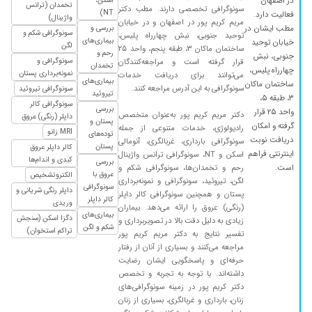
در اصفهان
تخمدان (ترانس
سونوگرافی‌ تخصصی دارند. مطب دکتر
NT)
فعالیت دارد.
۱۴۰۳/۱۱/۰۳
برای بررسی رحم و تخمدان رفتم. با دقت سونوگرافی
واژینال)
مریم کریم پور در اصفهان و در خیابان
مطب ایشان در
بررسی و
کردند و به سرعت پاسخ دادند. نکته بسیار مثبت
سونوگرافی شکم و
توحید جنوبی، نبش چهارراه پلیس،
بیماری‌های
خیابان توحید
لگن
لباس مناسب برای سونوگرافی واژینال بود که آرامش
ساختمان ماکان ۳، طبقه پنجم، واحد ۲۵
رحم و
جنوبی، نبش
سونوگرافی و
قرار گرفته است و مراجعه‌کنندگان
بیمار را بسیار بسیار بیشتر میکرد.
تخمدان
چهارراه پلیس،
نمونه‌برداری پستان
می‌توانند برای دریافت خدمات
بیماری‌های
۱۴۰۵/۰۵/۱۵
ساختمان ماکان
عالی و دقیق بودن
سونوگرافی به این آدرس مراجعه کنند.
سونوگرافی تیروئید
تیروئید
۳، طبقه ۵،
سونوگرافی کالر
۱۴۰۵/۰۴/۰۷
معطلی نداشت تشخیصشون خوبه
بررسی
واحد ۲۵ قرار
دکتر مریم کریم پور به‌عنوان متخصص
داپلر (رنگی) عروق
پستان و
۱۴۰۴/۱۰/۱۵
گرفته و امکان
من برای سونوگرافی رحم رفته بودم پیش خانم دکتر
رادیولوژی، خدمات متنوعی از جمله
MRI زانو
توده‌های
دریافت نوبت
که تشخیص درست دادند .
سونوگرافی بارداری، غربالگری، آنومالی
پستان
کالر داپلر عروق
اینترنتی فراهم
اسکن و NT، سونوگرافی ترانس واژینال
کبدی و اندام‌ها
۱۴۰۴/۱۰/۳۰
بررسی
رضایت مند بود بسیار عالی بودند واقعا همچین
است.
رحم و تخمدان‌ها، سونوگرافی شکم و
عروق با
الکتروتشخیص
مرکزی توی اصفهان ندیده بودم
لگن، تیروئید، سونوگرافی و نمونه‌برداری
سونوگرافی
داپلر رنگی شریانی و
پستان و همچنین سونوگرافی کالر داپلر
۱۴۰۴/۰۵/۲۷
سلام،مطب عالی ،برخورد خوب ومنظبط
کالر داپلر
وریدی
(رنگی) عروق را ارائه می‌دهد. بیماران
منشی،رضایت از انجام کار خانم دکتر ،مشکلی نبود
بیماری‌های
دگزا اسکن (سنجش
زیادی به دلیل دقت بالا در تصویربرداری و
شکم و لگن
همچین عالی،
تراکم استخوان)
تفسیر نتایج به دکتر مریم کریم پور
مراجعه می‌کنند و بسیاری از آنان از رفتار
۱۴۰۳/۱۱/۱۵
سونوگرافی واژینال وخانم دکتر خیلی دقیق کارشون
حرفه‌ای و پاسخگویی ایشان رضایت
را انجام دادند.
داشته‌اند. با توجه به تجربه و تخصص
۱۴۰۴/۰۲/۰۹
مکانی بسیار تمیز برخودر منشی عالی و کار و اخلاق
دکتر کریم پور در زمینه سونوگرافی‌های
زنان، بارداری و غربالگری، بسیاری از زنان
خانم دکتر بی نظیر بود