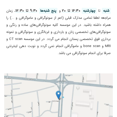
خوب نبود باید به یک دکتر دیگه نشون بدم که ببینم
سونو دقیق نبود یا مشکل از من بود
۱۶:۳۰ تا ۲۰
۹:۳۰ تا ۱۲:۳۰
شنبه
تا
چهارشنبه
و
پنج شنبه‌ها
، زمان
۱۴۰۴/۰۹/۲۹
ویزیت و دقت عمل ایشان عالی بود.
مراجعه لطفا تمامی مدارک قبلی (اعم از سونوگرافی و ماموگرافی و ...) را
۱۴۰۴/۰۱/۲۴
عدم رضایت
همراه داشته باشید. در این موسسه کلیه سونوگرافی‌های ساده و رنگی و
سونوگرافی‌های تخصصی زنان و بارداری و غربالگری و سونوگرافی و نمونه
۱۴۰۴/۰۶/۱۸
کارشون عالی بود
برداری فوق تخصصی پستان انجام می گردد. در این موسسه CT scan و
۱۴۰۴/۱۲/۰۲
بسیار عالی ممنونم
MRI و bone scan و ماموگرافی انجام نمی گردد و نوبت دهی اینترنتی
۱۴۰۴/۰۹/۲۸
سونوگرافی داخلی خیلی سریع و بدون معطلی
صرفا برای انجام سونوگرافی می باشد.
انحام شد
۱۴۰۴/۰۳/۰۵
خیلی دقیق و با حوصله بودن ،حتی سوال هم
کردن خیلی خوب جواب دادن ،خوشحالم با ایشون
آشنا شدم
۱۴۰۳/۱۱/۲۰
سونوگرافی کبد، تشخیصشون خیلی خوب بود.
۱۴۰۴/۰۵/۲۵
تشخیص درست
۱۴۰۴/۰۷/۱۹
محیط تمیز نوبت دهی عالی برخورد عالی و خانم
دکتر درجه یک
۱۴۰۴/۰۲/۰۱
سونو دقیق وباحوصله