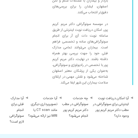
باردار و بیماران با مشکلات شکم و لگن
۱۴۰۴/۰۵/۲۲
مادرم سونوگرافی پا داشتند و چقدر خانم دکتر کریم
اصفهان، ایشان را برای بررسی‌های
پور با حوصله و خوش برخورد و مهربان و مسئولیت
دقیق‌تر انتخاب می‌کنند.
پذیر متشکرم از وقتی که برای بیمار اختصاص میدن
در موسسه سونوگرافی دکتر مریم کریم
۱۴۰۴/۰۶/۰۳
سونوگرافی بارداری، غربالگری سه ماه اول
پور، امکان دریافت نوبت اینترنتی از طریق
سامانه نوبت دات آی آر برای انجام
۱۴۰۴/۰۴/۲۶
پزشک خوب و دقیقی هستند . منشی و دستیار
سونوگرافی‌های ساده و تخصصی فراهم
خوب و خوش برخورد دارند.
است. بیماران می‌توانند تمامی مدارک
۱۴۰۴/۰۷/۲۷
خوب بودن
قبلی خود را جهت بررسی بهتر همراه
داشته باشند. در نهایت، دکتر مریم کریم
۱۴۰۴/۰۸/۰۴
هم برخورد بسیار عالی داشتند و هم بسیار با دقت
پور با تخصص در رادیولوژی و سونوگرافی،
سونوگرافی انجام دادند ممنونم از ایشون و کادر
به‌عنوان یکی از پزشکان معتبر اصفهان
خوبشون
شناخته می‌شود و نقش مهمی در ارتقای
سلامت بیماران این شهر ایفا می‌کند.
۱۴۰۴/۰۷/۲۰
خیلی مهربون و با حمصله بودن
۱۴۰۴/۰۹/۲۵
حامله بودم برا سونو رفتم خیلی علی بودن
آیا امکان دریافت نوبت
چه خدمات
آیا خدمات
آیا مدارک
۱۴۰۴/۱۱/۰۵
خیلی خیلی خیلی خیلی خیلی خیلی خیلی عالی
اینترنتی برای سونوگرافی در
سونوگرافی در مطب
تصویربرداری دیگری
قبلی برای
مطب دکتر مریم کریم پور
دکتر مریم کریم پور
بود دکتر مهربان دلسوز خیلی عالی
مانند CT scan یا
انجام
وجود دارد؟
انجام می‌شود؟
MRI نیز ارائه می‌شود؟
سونوگرافی
۱۴۰۴/۰۸/۲۱
بسیار عالی
لازم است؟
۱۴۰۴/۰۲/۳۰
با دقت
۱۴۰۴/۰۳/۲۰
خوب بود