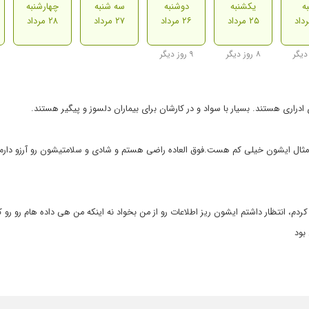
ه
یکشنبه
دوشنبه
سه شنبه
چهارشنبه
۲۵ مرداد
۲۶ مرداد
۲۷ مرداد
۲۸ مرداد
۸ روز دیگر
۹ روز دیگر
اری هستند. بسیار با سواد و در کارشان برای بیماران دلسوز و پیگیر هستند.
امثال ایشون خیلی کم هست.فوق العاده راضی هستم و شادی و سلامتیشون رو آرزو دارم
، انتڟار داشتم ایشون ریز اطلاعات رو از من بخواد نه اینکه من هی داده هام رو رو ک
بود