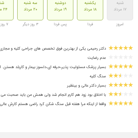
شنبه
یکشنبه
دوشنبه
سه شنبه
شنب
۱۷ مرداد
۱۸ مرداد
۱۹ مرداد
۲۰ مرداد
۲۴ مرداد
امروز
فردا
پس فردا
۳ روز دیگر
۷ روز دیگر
دکتر رحیمی یکی از بهترین فوق تخصص های جراحی کلیه و مجاری ادر
عدم رضایت
بسیار پزشک مسئولیت پذیر،حرفه ای،دلسوز بیمار و کاربلد هستن. 
سنگ کلیه
بسیار دکتر عالی و بینظیر
با اخلاق بود زود هم کارم انجام شد ولی همش من باید صحبت می کردم
واقعا از اینکه مرا هفته قبل سنگ شکن کرد راضی هستم کارش عالی 
مشکل ناباروری داشتیم که با درمان های آقای دکتر رحیمی حل شد
عدم رضایت
عدم رضایت