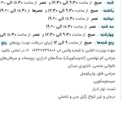
دکتر بسیار با حوصله، تشخیص عااالی ، و بسیار ماهر ، واقعا ممنونم
۹:۳۰ الی ۱۲:۳۰
۳۰ الی ۱۹
شنبه
:
صبح
از ساعت
و
عصر
از ساعت ۱۵.
.۳۰
دکتر باتجربه ای هستن
۹:۳۰ الی ۱۲:۳۰
۳۰ الی ۱۹
یکشنبه
:
صبح
از ساعت
و
عصر‌ها
از ۱۵.
.۳۰ (برای دریافت نوبت روز‌های
۳۰ الی ۱۹
پزشک بسیار باتجربه و خوش اخلاق
دوشنبه
:
عصر
از ساعت ۱۵.
.۳۰
۳۰ الی ۱۹
سه شنبه
:
عصر
از ساعت ۱۵.
.۳۰
عالی بود
۹:۳۰ الی ۱۲:۳۰
۳۰ الی ۱۹
چهارشنبه
:
صبح
از ساعت
و
عصر
از ساعت ۱۵.
مریضمون عمل کرده فعلا در حال درمان ولی منظم ووقت شناس و و
۹ الی ۱۲
پنج شنبه‌ها
:
صبح
از ساعت
(برای دریافت نوبت روز‌های
پنج 
فقط اون حسودی که عدم رضایت زده
جهت ویزیت انلاین با شماره واتس اپ
۰۹۳۶۷۷۳۹۸۰۸
در تماس باشید.
بچه هام سالها مشکل شب ادراری داشتن، آقای دکتر بهشون دارو دادن
جراحی کم تهاجمی (اندوسکوپیک) سنگ‌های ادراری، پروستات و سرطان‌های د
مشکل ما رو حل کردن.
ناتوانی جنسی، ناباروری مردان
بخاطر پروستات مراجعه کردم،کاملا خوب شدم. واقعا راضی هستم، آ
جراحی فتق، واریکوسل
خیلی پر حوصله
سیستوسکوپی
بسیار دک
تست نوار ادرار
سنگ کلیه عالی
درمان و لیزر انواع زگیل بدن و تناسلی
با سلام .من بخاطر مشکل واریس بیضه و ناباروری به ایشان مراجعه
دارند و نظرشان برای من مفید بود و توانستم مشکلاتم را به کمکشا
واقعا دکتر
دکتر با حوصله ای هستند؟