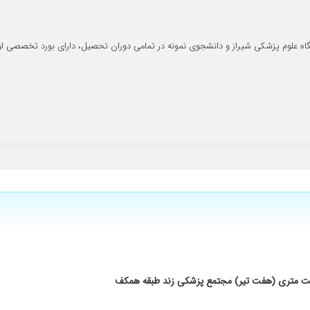
 هنه چیز عالی بود و مشکل من برطرف شد
 ونتیجه خوب وببهبود کامل
 علوم پزشکی شیراز و دانشجوی نمونه در تمامی دوران تحصیل، دارای بورد تخصصی اورول
طب ایشان مراجعه کردم برای درمان سنگ کلیه بار اول که خدایی سنگ هشت میل از کلیه ا
خلاق و فروتن بودن خدا عمر باعزت بهشون بده خانم منشی هم بسیار متین بودن
اضی هستم هیچ دکتری پدرم و عمل نمیکرد بخاطر ریسک بالای عمل ایشون ولی دکتر رحیم
ششان را برای سلامتی بنده اختصاص دادند. از ته قلبم از شما متشکرم.
یست متری (هفت تیر) مجتمع پزشکی زند طبقه همکف