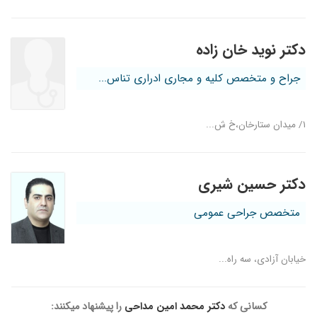
۱۴۰۴/۰۶/۲۹
خوبه ب
۱۴۰۵/۰۴/۲۳
دکتر خوبی هستند
دکتر نوید خان زاده
۱۴۰۳/۱۲/۱۸
دکتر فوق العاده ی هستن خدا ازشون راضی باشه
مهربون با اخلاق
جراح و متخصص کلیه و مجاری ادراری تناس...
۱۴۰۰/۱۰/۲۹
خوب بود
۱۴۰۳/۰۶/۱۱
خوش برخورد . باحوصله . نتیجه بخش
۱/ میدان ستارخان،خ ش...
۱۴۰۵/۰۳/۰۵
دکتر خوبیه
۱۴۰۳/۰۱/۲۹
بله بسیار کمک کننده بود
دکتر حسین شیری
۱۴۰۴/۰۳/۱۱
سلام.خیلی دگتر خوبی هستند
۱۴۰۴/۰۶/۲۴
در حال طبابت هستم
متخصص جراحی عمومی
۱۴۰۳/۱۲/۲۲
دکتر با
۱۴۰۴/۰۶/۲۴
پروستات بود.نسبت۳سال پیش خیلی بهتر شدن
خیابان آزادی، سه راه...
۱۴۰۳/۰۷/۲۵
دکتر بسیار خوبی هستن
۱۴۰۴/۰۱/۳۰
عالی عالی
کسانی که
دکتر محمد امین مداحی
را پیشنهاد میکنند:
۱۴۰۵/۰۵/۱۱
دکتر باتجربه ای هستند