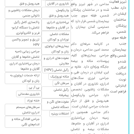
تبریز فعالیت
۱۴۰۳/۰۶/۱۰
تشخیص خوبی دارند
ناباروری در آقایان
هیدروسل و فتق
مداحی در شهر تبریز واقع
دارد. مطب
شده و در ساختمان پزشکان
واریکوسل،
درمان مشکلات زناشویی و
۱۴۰۵/۰۲/۳۱
علی بود
ایشان در
شمس، طبقه سوم، جنب
هیدروسل و فتق
ناتوانی جنسی
ساختمان
۱۴۰۴/۰۱/۱۱
عالی دکتر فوق العاده ای هستن
بیمارستان شمس قرار دارد که
بی‌اختیاری ادراری
پاک‌سازی کامل زگیل
پزشکان
دسترسی آسان بیماران را
در آقایان و خانم‌ها
تناسلی با دستگاه کرایو-
۱۴۰۴/۰۴/۲۷
واقعا عالی
شمس،
فراهم می‌کند.
فریز و الکتروکوتری
مشکلات تناسلی
طبقه سوم،
نوزادان و کودکان
تزریق و تجویز واکسن
جنب
در کارنامه حرفه‌ای دکتر
HPV
بیماری‌های ارولوژی
بیمارستان
محمد امین مداحی، درمان و
زنان و کودکان
جراحی زیبایی ناحیه
جراحی بیماری‌های کلیه،
شمس واقع
تناسلی خانم‌ها و آقایان
عفونت‌های ادراری و
پروستات، مثانه و بیضه
شده و
مقاربتی
درمان بی‌اختیاری ادراری
جایگاه ویژه‌ای دارد. علاوه بر
امکان
آقایان و خانم‌ها
زگیل تناسلی (HPV)
این، ایشان در درمان طبی و
دریافت
ارائه خدمات ارولوژی به
مثانه نوروژنیک
جراحی لیزری سنگ‌های
نوبت
زنان و کودکان
سرطان لگن
ادراری، ناباروری در آقایان و
اینترنتی
پی آر پی
مشکلات زناشویی تخصص
زگیل تناسلی
فراهم است.
ناباروری مقدماتی
دارد. جراحی واریکوسل،
پیشرفته
هیدروسل و فتق از دیگر
ختنه نوزاد
عفونت‌های لگن و
خدمات جراحی ایشان است.
دستگاه تناسلی
سرطان‌های سیستم
دکتر مداحی همچنین در
ادراری-تناسلی
اختلالات ویتره
زمینه درمان بی‌اختیاری
جراحی افتادگی مثانه و
ادراری در آقایان و خانم‌ها،
اندام‌های لگنی
مشکلات بیضه و تناسلی