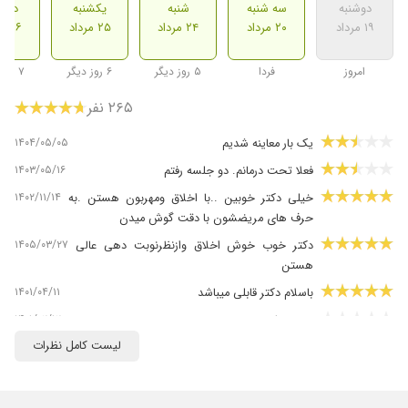
دوشنبه
سه شنبه
شنبه
یکشنبه
دوشن
۱۹ مرداد
۲۰ مرداد
۲۴ مرداد
۲۵ مرداد
۲۶ مرداد
امروز
فردا
۵ روز دیگر
۶ روز دیگر
۷ روز دیگر
۲۶۵ نفر
۱۴۰۴/۰۵/۰۵
یک بار معاینه شدیم
۱۴۰۳/۰۵/۱۶
فعلا تحت درمانم. دو جلسه رفتم
۱۴۰۲/۱۱/۱۴
خیلی دکتر خوبین ..با اخلاق ومهربون هستن .به
حرف های مریضشون با دقت گوش میدن
۱۴۰۵/۰۳/۲۷
دکتر خوب خوش اخلاق وازنظرنوبت دهی عالی
هستن
۱۴۰۱/۰۴/۱۱
باسلام دکتر قابلی میباشد
۱۴۰۱/۰۲/۱۲
عدم رضایت
لیست کامل نظرات
۱۴۰۴/۰۸/۱۳
خوب بود
۱۴۰۳/۰۲/۰۳
عفونت مثانه داشتیم خداشکر برطرف شده
۱۴۰۴/۱۱/۱۸
بله توصیه میکنم هم از طبابت ایشان راضی هستم