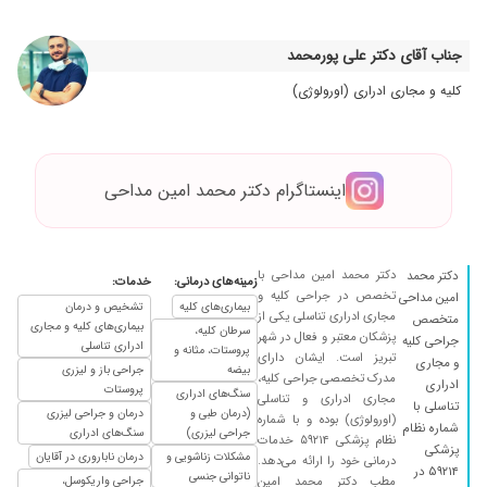
۱۴۰۴/۱۰/۰۱
سلام وقت بخیر تشکر میکنم از اقای دکتر مداحی
واقعا خوش اخلاق کاربلد و باحوصله برای پدر من
جناب آقای دکتر علی پورمحمد
عملشو انجام دادن ۱۷ آذرماه ۱۴۰۴ الان حدودا ۱۵ روز
کلیه و مجاری ادراری (اورولوژی)
هست کارشون عالیه
۱۴۰۵/۰۳/۱۲
بااخلاق و با انصاف ترین دکتر هستن ایشون.در
حرفه کاری هم که بالاتر از عالی
۱۴۰۳/۰۷/۰۸
پروستات خدا رو شکر حل شد
اینستاگرام دکتر محمد امین مداحی
۱۴۰۳/۰۵/۰۶
دستشون درد نکنه ممنونم ازشون حرف ندارن با
اخلاق متخصص عالی هستن یک انسان به تمام
معنا
دکتر محمد امین مداحی با
دکتر محمد
زمینه‌های درمانی:
خدمات:
۱۴۰۵/۰۵/۱۱
بسیار عالی
تخصص در جراحی کلیه و
امین مداحی
بیماری‌های کلیه
تشخیص و درمان
مجاری ادراری تناسلی یکی از
متخصص
۱۴۰۴/۰۵/۲۸
فعلا دارو تجویذ کرده
بیماری‌های کلیه و مجاری
سرطان کلیه،
پزشکان معتبر و فعال در شهر
جراحی کلیه
ادراری تناسلی
پروستات، مثانه و
۱۴۰۵/۰۳/۳۱
تبریز است. ایشان دارای
بار اولم بود خدمتشان رسیدم ،ایشان مودب،با
و مجاری
بیضه
جراحی باز و لیزری
مدرک تخصصی جراحی کلیه،
حوصله دقیق هستند انشاالله بعد از استفاده از
ادراری
پروستات
سنگ‌های ادراری
مجاری ادراری و تناسلی
نظریات و راهنمایی هایشان بتوانم نظر قطعی بدم.
تناسلی با
(درمان طبی و
درمان و جراحی لیزری
(اورولوژی) بوده و با شماره
شماره نظام
جراحی لیزری)
سنگ‌های ادراری
۱۴۰۵/۰۴/۰۱
واقعا انسانی شریف و با خوش رفتار که اشراف کامل
نظام پزشکی ۵۹۲۱۴ خدمات
پزشکی
مشکلات زناشویی و
درمان ناباروری در آقایان
درمانی خود را ارائه می‌دهد.
به کارشون دارن .زنده باشین
۵۹۲۱۴ در
ناتوانی جنسی
مطب دکتر محمد امین
جراحی واریکوسل،