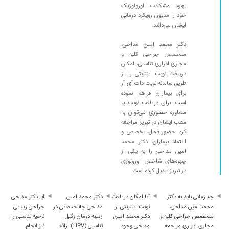
بهبود مشکلات اورولوژیک
خود را مدیون رویکرد درمانی
ایشان می‌دانند.
دکتر محمد امین مداحی،
متخصص جراحی کلیه و
مجاری ادراری تناسلی، امکان
دریافت نوبت اینترنتی را از
طریق سامانه نوبت دات آی آر
برای بیماران فراهم نموده
است. برای دریافت نوبت یا
مشاوره حضوری می‌توان به
مطب ایشان در تبریز مراجعه
کرد. حضور فعال، تخصص و
اعتماد بیماران، دکتر محمد
امین مداحی را به یکی از
چهره‌های شاخص اورولوژی
در تبریز تبدیل کرده است.
چه زمانی باید به دکتر
آیا امکان دریافت
دکتر محمد امین
آیا دکتر مداحی
محمد امین مداحی،
نوبت اینترنتی از
مداحی چه خدماتی در
جراحی زیبایی
متخصص جراحی کلیه و
دکتر محمد امین
زمینه درمان زگیل
ناحیه تناسلی را
مجاری ادراری مراجعه
مداحی وجود
تناسلی (HPV) ارائه
نیز انجام