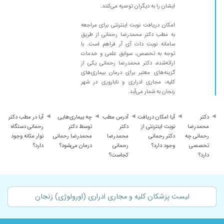
ایشان را به دیگران توصیه می‌کنند.
باز کلیه ام دردمیکنه
امکان دریافت نوبت اینترنتی برای مراجعه
۱۴۰۱/۱۱/۱۱
نتیجش خوب بود
به مطب دکتر محمدرضا رحمانی از طریق
۱۴۰۰/۱۰/۲۱
خیلی عالی بود
سامانه نوبت دات آی آر فراهم است. با
توجه به تخصص، سوابق علمی و خدمات
۱۴۰۱/۱۲/۰۸
مشکل پروستات ، با دارو درحال درمان هستم
ارائه‌شده، دکتر محمدرضا رحمانی یکی از
۱۴۰۰/۰۶/۰۹
سلام تشکر می کنم آقای دکتر خیلی دکتر با تجربه
گزینه‌های معتبر برای درمان بیماری‌های
کلیه، مجاری ادراری و ناباروری در شهر
۱۴۰۰/۰۴/۲۶
مشکل ناباروری داشتیم ،طوری که دکترای تهران
زنجان به شمار می‌آید.
کاملاناامیدمون کرده بودن ولی بعدازمراجعه به
دکتررحمانی عزیزنتیجه گرفتیم ،ایشالله هرجاکه
دکتر
آیا امکان دریافت
آدرس مطب
چه بیماری‌هایی
آیا در مطب دکتر
هستن سالم وتندرست باشن
محمدرضا
نوبت اینترنتی از
دکتر
توسط دکتر
رحمانی دستگاه
۱۴۰۲/۱۲/۱۸
واریکوسل
رحمانی چه
دکتر رحمانی
محمدرضا
محمدرضا رحمانی
نوار مثانه وجود
تخصصی
وجود دارد؟
رحمانی
درمان می‌شود؟
دارد؟
۱۴۰۱/۰۳/۳۰
مشکل پروستات
دارد؟
کجاست؟
۱۳۹۹/۰۹/۱۸
چند سال پیش جهت ماینه در بیمارستان امام حسین
خدمتشون رسیدم و مشکلم را حل کردن
۱۴۰۴/۰۹/۲۱
دکتر رحمانی، بسیار باتجربه و مجرب هستند..
لیست پزشکان کلیه و مجاری ادراری (اورولوژی) زنجان
۱۴۰۳/۰۶/۱۶
خوب و عالی
۱۳۹۹/۰۷/۲۷
سنگ کلیه