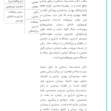
مطب دکتر محمدرضا رحمانی در شهر زنجان
۱۴۰۵/۰۳/۲۶
عدم رضایت
(یوروفلومتری)
تناسلی
واقع شده و در چهارراه سعدی، کوچه قلعه
مشاوره اورولوژی
اطفال
۱۴۰۰/۰۳/۲۵
خیلی خوش اخلاق
(آزمایشگاه بهار)، ساختمان پزشکان آفتاب،
درمان مشکلات
زگیل
طبقه چهارم، واحد ۱۵ قرار دارد. بیماران در
۱۴۰۰/۰۷/۱۷
مشکل توان جنس داشتم ولی هنوز جواب نگرفتم
ادراری و تناسلی
تناسلی
این مطب می‌توانند خدمات تخصصی
کودکان
مشکلات
۱۴۰۳/۰۲/۱۷
من پیگیری نکردم ایشون درست حدس زده بود
اورولوژی شامل درمان بیماری‌های
ادراری
پروستات، سنگ کلیه، حالب و مثانه، فتق،
۱۴۰۰/۰۶/۲۲
بسیار خوب
بزرگسالان
واریکوسل، ناباروری مردان، عفونت‌های
۱۴۰۳/۰۵/۰۷
خوب بودن.
سیستم ادراری، مشکلات ادراری و تناسلی
در اطفال و بزرگسالان را دریافت کنند. یکی
۱۳۹۹/۰۴/۰۷
شوهرم واریگوسل درجه 3 داشت .عمل کرد خوب
از خدمات ویژه در مطب ایشان، درمان زگیل
شد
تناسلی با دستگاه کرایو و انجام نوار مثانه با
دستگاه به‌روز یوروفلومتری است.
۱۴۰۱/۰۵/۰۹
عملسنگکلیه
۱۴۰۰/۱۲/۱۵
عدم رضایت
دکتر محمدرضا رحمانی به دلیل تجربه
بیست ساله و فعالیت در مراکز درمانی معتبر
۱۴۰۳/۰۸/۰۵
سنگ کلیه داشتم
مانند بیمارستان بهمن، ارتش و کلینیک
۱۴۰۲/۰۶/۳۰
با احترام وخوش برخورد هستند
حکیم، مورد اعتماد بیماران بسیاری قرار
گرفته است. در نظرات بیماران، از دکتر
۱۴۰۲/۱۲/۲۷
عدم رضایت
محمدرضا رحمانی، جراح و متخصص کلیه
و مجاری ادراری در زنجان، به دقت در
۱۴۰۰/۱۲/۰۳
باد فتق داشتم عمل کردم بهتر شدم
تشخیص، رفتار حرفه‌ای و پیگیری درمان
۱۳۹۹/۱۲/۲۶
سنگ کلیه -
بیماران اشاره شده است. بسیاری از بیماران
از روند درمان و نتایج رضایت داشته و
۱۴۰۰/۰۴/۰۲
سنگ کلیه داشتم عمل کردن سنک رودرآوردن ولی