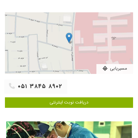
پیش رفتم پیششون.تشخیص ودرمان عالی بود
۱۴۰۴/۰۷/۱۲
چسبندگی گوش عالی عمل کردن
۱۴۰۵/۰۴/۳۱
عدم رضایت
۱۴۰۴/۱۲/۰۲
پزشکی با اخلاق و حاذق بودند.
۱۴۰۵/۰۵/۱۴
عمل گوش
۱۴۰۵/۰۵/۰۶
دکتر اروم مهربون همه جا بهم گفته بودن باید
سمعک استفاده کنم ولی اقای دکتر گفتن اونقدر حاد
نیست سمعک لازم باشی ممنونم ازشون
مسیریابی
۱۴۰۴/۱۱/۱۳
عدم رضایت
۱۴۰۴/۱۱/۲۸
مهربون بودن اما تجربه کم سردرد شدید داشتم برای
۰۵۱ ۳۸۴۵ ۸۹۰۲
گوش دکترخوبیه
۱۴۰۴/۰۷/۰۱
سلام من عمل استخوانچه گوش داشتم قابل قبول
دریافت نوبت اینترنتی
بوده عملی که توسط آقای دکتر انجام شده
۱۴۰۴/۰۷/۲۱
عدم رضایت
۱۴۰۴/۰۹/۲۲
سلام . متخصص باهوش با دقت، صبور و با طمانینه
به صحبتام گوش دادن و مشکلم هم برطرف شد .