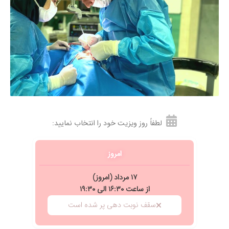
ممنون از خانمم که این دکتر رو انتخاب کرد
۱۴۰۵/۰۵/۱۲
برای پسرم رفتم حساسیت داشت با تجویز
داروهاشون رو به بهبوده
۱۴۰۵/۰۳/۰۲
دکتر باحوصله و دلسوزی بود خدا خیرش بده
۱۴۰۵/۰۴/۱۵
عدم رضایت
۱۴۰۴/۰۸/۱۱
واقعا دکتر
۱۴۰۴/۱۰/۱۶
پزشک خوش برخورد،حاذق و باسوادی هستند
۱۴۰۵/۰۲/۰۸
برخورد آقای دکترعزیز ومنشی محترم عالی
۱۴۰۴/۱۰/۱۷
مشکل گرفتگی گوش مادرم که باتوجه به سن بالای
لطفاً روز ویزیت خود را انتخاب نمایید:
مادرم وسختی رفت وامد،باتجربه بالاشون ،درهمان
جلسه ،جرم گوششون رو خارج کردند.کارآقای
امروز
دکترورفتارشون عالیه.
۱۴۰۵/۰۴/۲۶
دکتر بسیار عالی هستند خوش برخورد خوش اخلاق
۱۷ مرداد (امروز)
وکاررااندازدقیق درمعاینه ومدارک پزشکی بیمار من که
از ساعت ۱۶:۳۰ الی ۱۹:۳۰
بسیار راضی هستم
سقف نوبت دهی پر شده است
۱۴۰۵/۰۵/۱۴
عدم رضایت
۱۴۰۴/۰۷/۱۴
برخورد عالی تشخیص درست و راهنمایی عالی برای