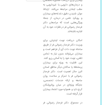
بیماران برای دریافت مشاوره تخصصی
و درمان‌های دارویی یا غیردارویی به
مطب ایشان مراجعه می‌کنند. ارتباط
موثر، شنیدن دقیق دغدغه‌های بیماران
و رویکرد علمی در درمان، از جمله
ویژگی‌هایی است که مراجعان دکتر
فرحناز رضوانی فر در نظرات خود به آن
اشاره داشته‌اند.
امکان دریافت نوبت اینترنتی برای
ویزیت دکتر فرحناز رضوانی فر از طریق
سامانه نوبت دات آی آر فراهم است و
بیماران می‌توانند بدون نیاز به تماس
تلفنی، نوبت خود را به آسانی رزرو کنند.
این قابلیت به ویژه برای بیماران
پرمشغله یا ساکنان دیگر مناطق استان
البرز حائز اهمیت است. دکتر فرحناز
رضوانی فر با تمرکز بر سلامت روان
جامعه و ارائه خدمات تخصصی،
جایگاه ویژه‌ای در میان روانپزشکان
کرج دارد و همواره مورد اعتماد بیماران
قرار گرفته است.
در مجموع، دکتر فرحناز رضوانی فر