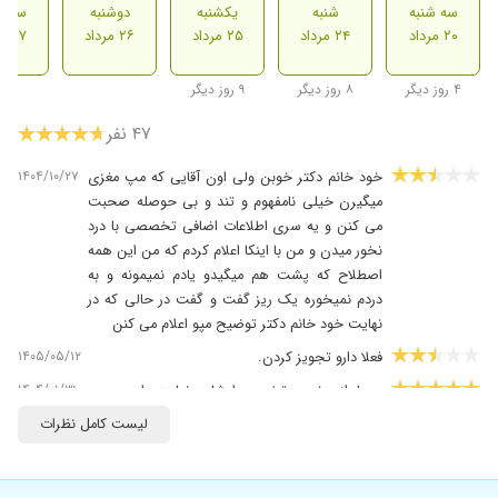
سه شنبه
شنبه
یکشنبه
دوشنبه
سه ش
۲۰ مرداد
۲۴ مرداد
۲۵ مرداد
۲۶ مرداد
۲۷ مرداد
۴ روز دیگر
۸ روز دیگر
۹ روز دیگر
۴۷ نفر
۱۴۰۴/۱۰/۲۷
خود خانم دکتر خوبن ولی اون آقایی که مپ مغزی
میگیرن خیلی نامفهوم و تند و بی حوصله صحبت
می کنن و یه سری اطلاعات اضافی تخصصی با درد
نخور میدن و من با اینکا اعلام کردم که من این همه
اصطلاح که پشت هم میگیدو یادم نمیمونه و به
دردم نمیخوره یک ریز گفت و گفت در حالی که در
نهایت خود خانم دکتر توضیح مپو اعلام می کنن
۱۴۰۵/۰۵/۱۲
فعلا دارو تجویز کردن.
۱۴۰۴/۰۱/۳۱
بسیار از برخورد وتخصص ایشان رضایت داریم
۱۴۰۴/۰۹/۱۶
استرس و وسواس فعلا تحت درمان هستم
لیست کامل نظرات
۱۴۰۳/۰۴/۱۸
بیقراری خیلی حاذق و صبور
۱۴۰۴/۰۷/۱۰
خواهرم پیش ایشون ویزیت شد