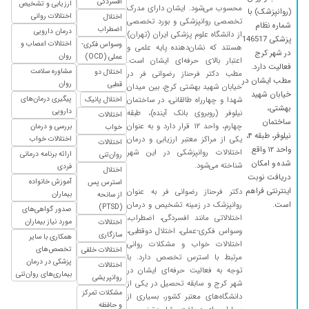
افسردگی
ارزیابی و تشخیص
محسوب می‌شود. ایشان دارای مدرک
(روانپزشک) با
اختلالات روانی
اختلال
تخصصی روانپزشکی و بورد تخصصی
شماره نظام
اضطراب
درمان دارویی
از دانشگاه علوم پزشکی ایران (تهران)
پزشکی 146517
اختلالات اعصاب و
وسواس فکری-
هستند که نشان‌دهنده پایه علمی و
در شهر کرج
روان
عملی (OCD)
اعتبار بالای حرفه‌ای ایشان است.
فعالیت دارد.
مشاوره سلامت
اختلال دو
مطب دکتر فرحناز رضوانی فر در
مطب ایشان در
روان
قطبی
خیابان شهید بهشتی کرج، بین میدان
خیابان شهید
پیگیری درمان‌های
شهدا و چهارراه طالقانی، در ساختمان
اختلال پانیک
بهشتی،
دارویی
نیلوفر (روبروی بانک آینده)، طبقه
اختلالات
ساختمان
چهارم، واحد ۱۲ قرار دارد و به عنوان
بررسی و درمان
خواب
نیلوفر، طبقه ۴،
یکی از مراکز معتبر ارزیابی و درمان
اختلالات خواب
اختلالات
واحد ۱۲ واقع
اختلالات روانپزشکی در این شهر
ارائه برنامه درمانی
روان‌تنی
شده و امکان
شناخته می‌شود.
فردی
اختلال
دریافت نوبت
آموزش خانواده
استرس پس
اینترنتی فراهم
دکتر فرحناز رضوانی فر به عنوان
بیماران
از سانحه
است.
روانپزشک در زمینه تشخیص و درمان
(PTSD)
صدور گواهی‌های
اختلالاتی مانند افسردگی، اضطراب،
مورد نیاز بیماران
اختلالات
وسواس فکری-عملی، اختلال دوقطبی،
سازگاری
همکاری با سایر
اختلالات خواب و مشکلات روانی
تخصص‌های
اختلالات خلقی
مرتبط با استرس تخصص دارد. با
پزشکی در درمان
اختلالات
توجه به فعالیت حرفه‌ای ایشان در
بیماری‌های روان‌تنی
روانپریشی
شهر کرج و سابقه تحصیل در یکی از
مشکلات تمرکز
دانشگاه‌های معتبر کشور، بسیاری از
و حافظه