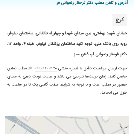
آدرس و تلفن مطب دکتر فرحناز رضوانی فر
۱۴۰۳/۱۱/۲۷
ایشون یه دکتر بسیار با حوصله و خوش رفتار
هستند که برای مراجعه کننده وقت میزارن . من
کرج
استرس و وسواس فکری و حمله پانیک داشتم با
مشاوره و تجویز دارو و نظارت ایشون نتیجه دارم
خیابان شهید بهشتی، بین میدان شهدا و چهارراه طالقانی، ساختمان نیلوفر،
میگیرم و تحت درمان هستم
۱۴۰۴/۰۷/۲۹
جلسه اول بود نظر خاصی ندارم EEG گرفتند و
روبه روی بانک ملی، توجه کنید ساختمان پزشکان نیلوفر، طبقه ۴، واحد ۱۲،
تشخیص دقیق بود .
دکتر فرحناز رضوانی فر، ذهن سبز
۱۴۰۳/۰۲/۳۱
بسیار با سواد بودن. برای سر درد های شدید رفتم و
جواب عالی گرفتم
جهت ارسال موقعیت دقیق با شماره منشی
۰۹۹۰۹۴۰۰۲۳۰
مطب تماس
۱۴۰۴/۰۵/۱۸
بسیار دقیق
حاصل کنید. زمان نوبت‌ها تقریبی می باشد و ساعت نوبت دهی به معنای
۱۴۰۳/۱۲/۲۵
ایشون بسیار خوش اخلاق و با حوصله برای بیماران
حضور در مطب است و با توجه به شرایط مطب گاهی یک تا دو ساعت به
وقت میگذارند.
طول می انجامد.
۱۴۰۴/۰۸/۰۳
خوب بود
۱۴۰۴/۱۲/۰۶
دکار باحوصله وبادقتی هستن،،خیلی برای مریض
دقت میزارن
۱۴۰۵/۰۴/۰۱
دکترباصبر و حوصله وقت میزاره برای بیمار
۱۴۰۴/۰۳/۱۰
عالی هستند