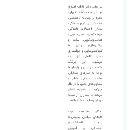
در مطب دکتر فاطمه امیدی
فر در سعادت‌آباد تهران،
علاوه بر ویزیت تخصصی،
خدمات غربالگری حاملگی،
درمان اختلالات قاعدگی،
میومکتومی، کولپوسکوپی،
هیستروسکوپی، لیفت و
روشن‌سازی واژن با
کربوکسی‌تراپی و جوانسازی
ناحیه تناسلی نیز ارائه
می‌شود. این پزشک
متخصص زنان و زایمان با
توجه به نیازهای بیماران،
جلسات درمانی منظم و
مشاوره‌های دقیق را در نظر
می‌گیرد و همواره تلاش
می‌کند تا بیماران از نتیجه
درمان رضایت داشته باشند.
امکان مشاهده نمونه
کارهای جراحی، پذیرش با
رعایت فاصله‌گذاری
اجتماعی و آموزش