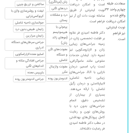
زنان (غربالگری)
سعادت، طبقه
است و امکان دریافت
ساکشن و تزریق چربی
۱۴۰۰/۰۹/۱۱
عالی هستن
دردهای لگنی
چهارم واحد ۳۴
نوبت اینترنتی از طریق
لیفت و روشن‌سازی واژن با
درد و مشکلات
واقع شده و
سامانه نوبت دات آی آر نیز
۱۴۰۳/۰۲/۰۳
کربوکسی‌تراپی
عالی بودن
پستان
امکان دریافت
فراهم است.
جوانسازی ناحیه تناسلی
۱۴۰۱/۰۴/۱۴
بسیار عالی
پرموئی یا
نوبت اینترنتی
زایمان طبیعی بدون درد
هیرسوتیسم
دکتر فاطمه امیدی فر علاوه
نیز فراهم
۱۴۰۰/۰۷/۲۵
عالی بودن هم رفتارشون هم کارشون
زایمان سزارین
(موهای زائد
بر طبابت تخصصی زنان، در
است.
جراحی سرطان‌های دستگاه
۱۴۰۰/۰۲/۰۴
زنان)
من حامله بودم رفتم تحت نظرشدم فقط
زمینه جراحی‌های زیبایی
ادراری
زنان و لاپاروسکوپی نیز
عفونت‌های لگن
۱۴۰۱/۰۶/۲۸
عااالی بود
اسلیو معده لاپاراسکوپی
و دستگاه
تجربه دارد. ایشان خدمات
تناسلی
۱۴۰۱/۰۳/۱۶
متنوعی مانند ماموگرافی،
جراحی افتادگی مثانه و
کاربلد
اندام‌های لگنی
تست پاپ اسمیر، درمان
عفونت واژینال
۱۴۰۱/۰۲/۲۶
عالیه خانم دکتر
نازایی با IUI، جراحی‌های
مکرر
بای‌پس معده
زیبایی ناحیه تناسلی،
۱۴۰۰/۱۰/۱۴
اندومتریوز روده
تازه یک جلسه رفتم
جراحی اندومتریوز روده
لابیاپلاستی و درمان زگیل
۱۴۰۳/۰۱/۲۸
شنبه با ایشون زایمان دارم
تناسلی را ارائه می‌دهند.
بسیاری از بیماران از
۱۴۰۴/۰۸/۰۳
عدم رضایت
تشخیص دقیق، انجام
۱۴۰۰/۰۸/۲۲
عالی بودند
جراحی‌های بدون درد با
روش‌های نوین و رعایت
۱۴۰۱/۰۹/۰۳
عالی هستن
کامل پروتکل‌های بهداشتی
در مطب دکتر فاطمه امیدی
فر رضایت داشته‌اند.