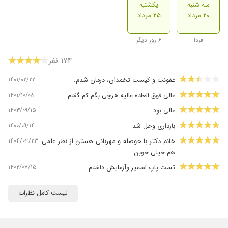
سه شنبه
یکشنبه
۲۰ مرداد
۲۵ مرداد
فردا
۶ روز دیگر
۱۷۴ نفر
۱۴۰۱/۰۲/۲۲
عفونت و کیست تخمدان، درمان شدم.
۱۴۰۱/۱۰/۰۸
عالی فوق العاده عالیه هرچی بگم کم گفتم
۱۴۰۳/۰۹/۱۵
عالی بود
۱۴۰۰/۰۹/۱۴
بارداری وحل شد
۱۴۰۴/۰۳/۲۳
خانم دکتر با حوصله و مهربانی هستن از نظر علمی
هم خیلی خوبن
۱۴۰۲/۰۷/۱۵
تست پاپ اسمیر وآزمایش داشتم
۱۳۹۹/۰۹/۰۲
پلیپ داشتم جراحی کردم تشخیص شون عالیه من
لیست کامل نظرات
راضی هستم
۱۴۰۰/۱۱/۲۸
حاملگی بود که رفع شد
۱۴۰۴/۰۶/۱۵
بهترررین