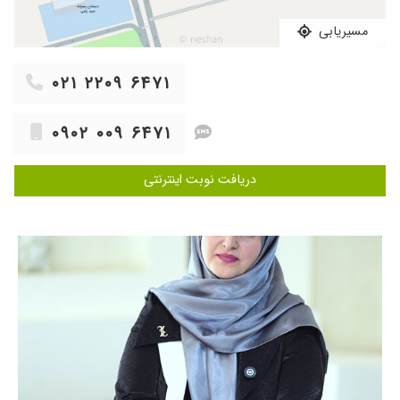
۱۳۹۸/۱۰/۲۴
من از مراجعه به ایشون خیلی راضی هستم برای
مسیریابی
بیمارانشون خیلی وقت میذارن
۱۴۰۴/۰۲/۱۶
سلام من هیچ موقع موفق نشدم خانم دکتر رو ببینم
۰۲۱ ۲۲۰۹ ۶۴۷۱
وومشکلم هم دارم شهریار هستم ولی از دیگران
تعریفشو شنیدم که عالی
۱۴۰۲/۰۳/۰۷
کاردان
۰۹۰۲ ۰۰۹ ۶۴۷۱
۱۴۰۰/۰۳/۲۵
Khub bod
دریافت نوبت اینترنتی
۱۳۹۹/۰۹/۰۴
عفونت زنان داشتم سری های قبلی خوب که میشدم
تا دوباره عفونت بگیرم طول میکشید اما این بار 5
ماه دوباره دکتر رفتم
۱۴۰۱/۰۶/۲۱
بسیار عالی
۱۴۰۴/۰۵/۱۱
عاالی بودن
۱۴۰۴/۰۶/۳۱
بدنبود
۱۴۰۲/۰۴/۲۹
بنده زایم
۱۴۰۰/۰۵/۰۴
واقعا کارشون عالیه من برای عفونت و زخم پیش
ایشون رفته بودم که با داروهای که تجویز کردن یک
هفته نشده رو به بهبودی رفتم