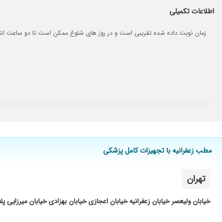
بهترین فوق تخصص ریه ایران
اطلاعات تکمیلی
بسیار با صبوری به سوالات پاسخ می دهند و به قول معروف برای بیم
زمان نوبت داده شده تقریبی است و در روز های شلوغ ممکن است تا دو ساعت انتظ
خیلی تشخیصشون عالی بود
خوب مشکل ریهداشتم
تنگی نفس داشتم . تجویزشون عالی بود
عالی و فوق العاده
خیلی عالی
چسبندگی ریه در حال درمان
بسیار راضی بودم
تشخیص و داروهای تجویز شده عالی ، پزشک اخلاق مدار پرسنل صب
مطب زعفرانیه با تجهیزات کامل پزشکی
بسیار متبحر هستند
خوب بود
تهران
امبولی ریه
عالی 20 به معنی واقعی یک دکتر
خیابان ولیعصر خیابان زعفرانیه خیابان اعجازی خیابان بهزادی خیابان میرزایی پلاک
عالی در