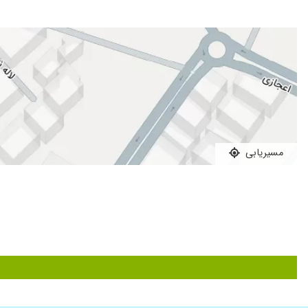
مشکل تنفسی
جناب دکتر با پرستیژ و سواد عالی و بالای خودشون و دقت و تشخیص 
یک جلسه حل شد ، سپاس بیکران ، سلامتی همراه همیشگی شما د
تنگی نفس
تشخیص خوب ولی اثر گذاری درمان متوسط
پزشکی فوق العاده باسواد و بااخلاق و واقعا معجزه میکنه در زمینه م
مشکل حاد ریوی و بسیار دکتر حاذقی هستن.خداوند به ایشان عمر ط
امبولی ریه
مسیریابی
پدرم مشکل ریه داشت عالی هستن
راضی بودم
عدم رضایت
ایشون عالی هستن
دکتر خوبی هستن
بله عالی بود
دکترحاذق وفوق العاده ای هستن دخترمن چهارسال درگیرتنگی
پوردردشوفهمیدوکاملادرمان شد منکه تادنیادنیاس دعاگوشم امیدوا