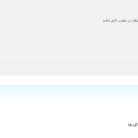
ار وقت میذارن. برخی همکاران شون از ایشون یاد بگیرند.
ار در مطب لازم باشد.
ور رضایت کامل
 ۱۸