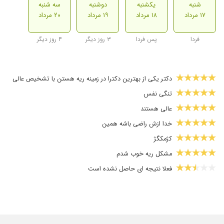
شنبه
یکشنبه
دوشنبه
سه شنبه
۱۷ مرداد
۱۸ مرداد
۱۹ مرداد
۲۰ مرداد
فردا
پس فردا
۳ روز دیگر
۴ روز دیگر
دکتر یکی از بهترین دکترا در زمینه ریه هستن با تشخیص عالی
تنگی نفس
عالی هستند
خدا ازش راضی باشه همین
کژمکگژ
مشکل ریه خوب شدم
فعلا نتیجه ای حاصل نشده است
کارشون
سرفه های مدت دار داشتم ولی داروهای آقای دکتر آبی بود روی آتش
خیلی عالی