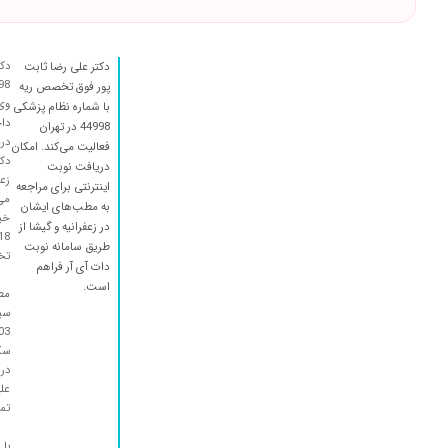
مشگل ریوی وشمیایی بودم دکتر ده سالم بود توی بیمارستان ساسان 
خیلی سخت نوبت اش میشه گرقت
تنگی نفس وکرنا
دک
دکتر علی رضا ثابت
از هر جعت فوق العاده عاااالی
پور فوق تخصص ریه
وی
با شماره نظام پزشکی
خوب عالی
داخ
44998 در تهران
درم
عاااالی
فعالیت می‌کند. امکان
دک
دریافت نوبت
بسیار دکتر مسلطی هستند ایشون و من کاملا راضی هستم حدود یکهفته
زع
اینترنتی برای مراجعه
می‌
سرفه داشتم خوب شدم ولی دوباره سرفه ام شروع شده
به مطب‌های ایشان
خیا
در زعفرانیه و گیشا از
بسیار دکتر فهمیده و متشخصی هستند
طریق سامانه نوبت
تخص
الرژی بارداری خوب شدم
دات آی آر فراهم
است.
مط
عااااااااااااااااالی هستن مادرم برونشیولیت ریه دارن تحت نظر ایش
عالی بودن من یک ماه بود سرفه می کردم با یکبار ویزیت خوب شدم
سک
دکتر فهمیده باشعورودانایی هستن وسوادشون هم عالیه
دری
بسیار دکتر عالی هستند
علی
تما
. تتاا
اشنایان
با