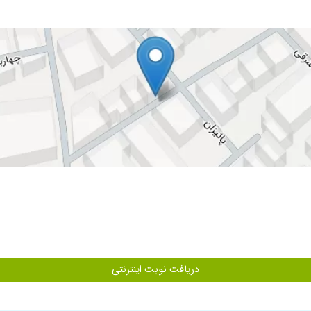
بینظیرشون ، منو واقعا تحت تاثیر قرار داد ، پرسنل فوقالعاده مودب ، صمیمی ، و هم
کتر جان ،
شکلات ریه
ولانی بدن.
دریافت نوبت اینترنتی
 نفس وسرفه های وحشتناک بودچندین بارتوبیمارستان بستری شددکترای زیادی ر
رم خدابهشون سلامتی وطول عمرعنایت کنه چون جون دخترمونجات داد