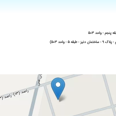
ه دل نشین به معنای واقعی دکتر ،دکتر یعنی علیرضاثابت پور
- واحد ۵۰۳)