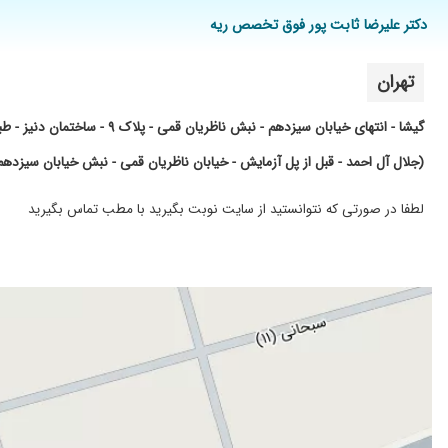
دکتر علیرضا ثابت پور فوق تخصص ریه
دکترثابت پور حرف نداره هم علم مدرن و اپدیت هم خیلی متواضع و ب
عالی بودن
تهران
دکتر بسیار با تجربه و
عالی خوش
گیشا - انتهای خیابان سیزدهم - نبش ناظریان قمی - پلاک ۹ - ساختمان دنیز - طبقه پنجم - واحد ۵۰۳
مادرم مشکل ریه داشتند و بسیار بهتر شدند
(جلال آل احمد - قبل از پل آزمایش - خیابان ناظریان قمی - نبش خیابان سیزدهم - پلاک ۹ - ساختمان دنیز - طبقه ۵ 
دکتر حاذ
خیلی دکتر خوبی هستن
لطفا در صورتی که نتوانستید از سایت نوبت بگیرید با مطب تماس بگیرید
فیبروز دارم تحت درمان هستم
بسیار دکترخوبی است تشخیص عالی میدهد
راضی بودم
بله مشکل ریوی
واقعا دکتر فوق العاده ای هستن من نزدیک به 5 سال تحت نظر ایشون بودم دکتر سر حال و با انرژی و با تجربه ای هستن
در جلسه اول ۸۰درصد بیمارییم بهتر شد
دوسال پیش خیلی ریه م در گیر،شد ..دارو گرفتم عالی،بودن
پزشک فوق العاده حاذق و متبحر و عالی