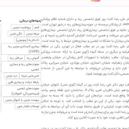
وسجاد فاطمی بودم خیلی دکتر بسیار عالی وخوش بر خورد انشالا هر جا باشه سلامت با
تر علی رضا ثابت پور فوق تخصص ریه و دارای شماره نظام پزشکی
زمینه‌های درمانی:
خ
44998، از پزشکان برجسته در حوزه بیماری‌های ریه در شهر تهران است.
آسم
برونشیت مزمن
 علاوه بر فوق تخصص بیماری‌های ریه، دارای تخصص بیماری‌های
سرفه مزمن
تنگی نفس
لی نیز می‌باشد و همین امر باعث افزایش گستره دانش و تجربه او در
ذات‌الریه (پنومونی)
ان بیماران با مشکلات تنفسی و بیماری‌های مرتبط با ریه شده است.
تر علی رضا ثابت پور در دو مطب فعال در تهران، یکی در منطقه
بیماری انسدادی مزمن ریه
 پیش باسرفه شدید ایشون ویزیتم کردن و الان کاملا سرفه ها از بین رفته با اولین د
فرانیه و دیگری در محله گیشا (کوی نصر)، به ارائه خدمات پزشکی
(COPD)
پردازد. مطب زعفرانیه با تجهیزات کامل پزشکی در خیابان ولیعصر،
آمبولی ریه
سرطان ریه
بان زعفرانیه، خیابان اعجازی، خیابان بهزادی، خیابان میرزایی، پلاک
عفونت‌های ریه و مجاری
18 قرار دارد و بیماران می‌توانند با مراجعه به این آدرس از خدمات
تنفسی
صی دکتر ثابت پور بهره‌مند شوند.
خس‌خس سینه
درد مزمن
رابطه دیابت و بیماری قلبی
ب دوم دکتر علی رضا ثابت پور در گیشا (کوی نصر)، انتهای خیابان
ون هستن
عفونت‌های تنفسی
سیزدهم، نبش ناظریان قمی، پلاک 9، ساختمان دنیز، طبقه پنجم، واحد
(سرماخوردگی، آنفولانزا)
503 واقع شده است. مراجعان این امکان را دارند که بسته به محل
یبوست مزمن یا اسهال مزمن
ونت خود، یکی از این دو مطب را انتخاب کنند. با توجه به امکان
افت نوبت اینترنتی از طریق سامانه نوبت دات آی آر، مراجعه به دکتر
نوسانات فشار خون
 رضا ثابت پور برای بیماران آسان‌تر شده است و می‌توانند بدون نیاز به
س تلفنی، نوبت خود را به صورت آنلاین رزرو کنند.
 توجه به تخصص‌های تأییدشده، دکتر علی رضا ثابت پور در درمان