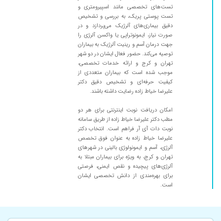
تست‌های تخصصی مانند اسپیرومتری و
۱۴۰۲/۰۹/۱۸
مشکل آلژی بهترین دکتر از نظر من
تست پوستی پریک، به بررسی و تشخیص
دقیق بیماری‌های آلرژیک می‌پردازد و در
۱۴۰۳/۰۳/۰۷
عالی عالی
صورت نیاز، ایمونوتراپی یا واکسن آلرژی را
۱۴۰۰/۰۶/۰۹
بسیار دکتر با شخصیتی هستند. تشخیص و
جهت درمان آسم و رینیت آلرژیک به بیماران
درمانشان عالی است. من آلرژی فصلی داشتم و پس
توصیه می‌کند. حضور فعال ایشان در دو شهر
تهران و کرج و ارائه خدمات تخصصی،
از سالها بالاخره کنترل شد
موجب شده است که بیماران متعددی از
۱۴۰۴/۰۹/۰۹
دکتری با مهارت کامل و دلسوز و مادر همسرم تحت
کیفیت حرفه‌ای و تشخیص دقیق دکتر
نظر ایشون خیلی خوب درمان شدن
علیرضا خیاط زاده رضایت داشته باشند.
۱۴۰۵/۰۲/۱۵
۱۰روز پیش به علت خارش پوستی ویزیت شدم
امکان دریافت نوبت اینترنتی برای هر دو
نتیجهش تا الان خیلی خوب بوده امیدوارم کامل
مطب دکتر علیرضا خیاط زاده از طریق سامانه
درمان بشم، مرسی از اقای دکتر
نوبت دات آی آر فراهم است. انتخاب دکتر
علیرضا خیاط زاده به عنوان فوق تخصص
۱۴۰۰/۱۲/۲۲
دخترم دچار الرژی وحساسیت شده بود که با یک
آلرژی، آسم و ایمونولوژی بالینی در شهرهای
نسخه کاملا بهبود پیدا کرد
تهران و کرج، به ویژه برای بیماران مبتلا به
آلرژی‌های پیچیده و نقص ایمنی، فرصتی
۱۴۰۰/۰۴/۱۷
بی نظیر
برای بهره‌مندی از دانش تخصصی ایشان
۱۴۰۴/۰۹/۱۲
بله خوب بود
است.
۱۴۰۳/۱۱/۰۹
عالی بود
۱۴۰۴/۰۸/۲۹
تشخیص عالی