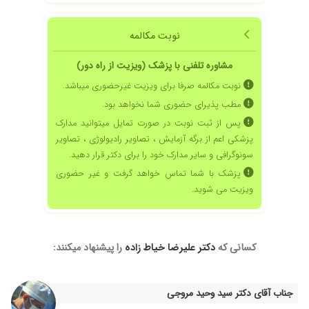
۱۴۰۳/۰۵/۲۲
سرفه های شدید داشتم درگیری ریه با یک نسخه
آقای دکتر خوب شدم
نوبت مکالمه
۱۴۰۰/۰۶/۱۸
عااااالی
مشاوره تلفنی با پزشک (ویزیت از راه دور)
۱۴۰۵/۰۲/۳۰
بسیار دکتر با دانشی هستن،برای مشکل آلرژی
خدمتشون رسیدم و کاملا راضی بودم
نوبت مکالمه صرفا برای ویزیت غیرحضوری میباشد.
مطب پذیرای حضوری شما نخواهد بود.
۱۴۰۴/۰۸/۳۰
خیلی خیلی عالی
پس از ثبت نوبت در صورت تمایل میتوانید مدارک
۱۴۰۱/۰۱/۰۳
خیلی عال
پزشکی اعم از برگه آزمایش ، تصاویر رادیولوژی ، تصاویر
۱۳۹۸/۱۱/۱۲
دکتر خوبی هستند
سونوگرافی و سایر مدارک خود را برای دکتر قرار دهید.
۱۴۰۰/۰۶/۱۱
عالی واقعا خیلی با حوصله و دقیق هستند
پزشک با شما تماس خواهد گرفت و غیر حضوری
۱۴۰۱/۱۰/۲۴
عالی هستن بی نظیرن
ویزیت می شوید.
۱۴۰۲/۱۱/۲۳
بسیار عالی هستند ایشون و بسیار با تجربه
۱۴۰۱/۰۵/۲۰
تشخیصشون بی نظیر هست
کسانی که
دکتر علیرضا خیاط زاده
را پیشنهاد میکنند:
۱۴۰۰/۰۹/۲۹
بااولین نسخه خوب شد پسرم
۱۳۹۹/۰۷/۰۲
مشگل تنفس،خوب بوده
۱۴۰۴/۰۹/۱۶
کهیر قبلا آمدم پیششون دوباره بیماری برگشته
جناب آقای دکتر سید وحید مروجی