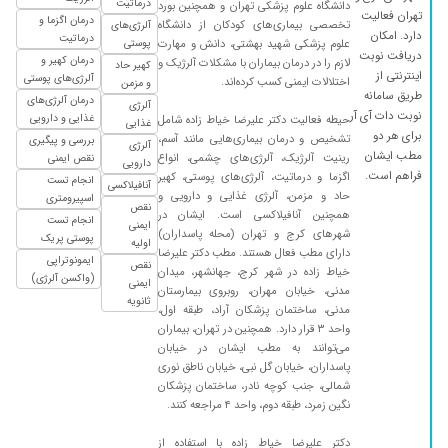
درماتیت
دانشگاه علوم پزشکی تهران و همچنین بورد
تهران فعالیت
محترمانه.
درمان اگزما و
تخصصی بیماری‌های کودکان از دانشگاه
آلرژی‌های
دارد. امکان
درماتیت
علوم پزشکی شهید بهشتی، دانش و مهارت
پوستی
۱۴۰۱/۰۴/۰۶
عالی بودن
دریافت نوبت
درمان کهیر و
لازم را در درمان بیماران با مشکلات آلرژیک و
کهیر حاد
اینترنتی از
آلرژی‌های پوستی
۱۴۰۲/۰۳/۱۶
سه نفر رو معرفی کردم مشکل ریوی مخصوصا یکی
اختلالات ایمنی کسب کرده‌اند.
و مزمن
طریق سامانه
درمان آلرژی‌های
از افراد شدید بود که به لطف خدا و ایشان تحت
آلرژی
نوبت دات آی آر
غذایی و دارویی
حیطه فعالیت دکتر علیرضا خیاط زاده شامل
غذایی
نظر هستند و روبه بهبودی هستن
برای هر دو
تشخیص و درمان بیماری‌هایی مانند آسم،
بررسی و پیگیری
آلرژی
۱۳۹۹/۰۷/۲۱
از ابتدا دخترم زیر نظر ایشون بوده و همیشه عالی
مطب ایشان
رینیت آلرژیک، آلرژی‌های چشمی، انواع
نقص ایمنی
دارویی
فراهم است.
بود تشخیص و درمانشون
اگزما و درماتیت، آلرژی‌های پوستی، کهیر
انجام تست
آنافیلاکسی
حاد و مزمن، آلرژی غذایی و دارویی و
اسپیرومتری
۱۴۰۳/۰۴/۲۱
خوب بود
نقص
همچنین آنافیلاکسی است. ایشان در
انجام تست
ایمنی
شهرهای کرج و تهران (محله پاسداران)
۱۴۰۳/۰۷/۱۸
با سلام پسرم چند ماهی هست که آلرژی داره و تا
پوستی پریک
اولیه
دارای مطب فعال هستند. مطب دکتر علیرضا
حالا ۲ نوبت پیش دکتر رفتهام
ایمونوتراپی
نقص
خیاط زاده در شهر کرج، جهانشهر، میدان
(واکسن آلرژی)
ایمنی
۱۴۰۱/۱۲/۱۴
چند سال بود سرفه میکردم با یه ویزیت خوب شدم.
مدنی، خیابان مهران، روبروی بیمارستان
ثانویه
مدنی، ساختمان پزشکان آراد، طبقه اول،
۱۴۰۵/۰۲/۰۷
دکتر بسیار با تجربه وخوش برخورد وباحوصله
واحد ۳ قرار دارد. همچنین در تهران، بیماران
هستن من برای درمان کهیر مزمن پیش ایشون
می‌توانند به مطب ایشان در خیابان
اومدم وخیلی راضی هستم
پاسداران، خیابان گل نبی، خیابان ناطق نوری
شمالی، جنب کوچه نادر، ساختمان پزشکان
۱۳۹۹/۰۳/۰۶
دکتر بسیار حاذق
نگین زمرد، طبقه دوم، واحد ۴ مراجعه کنند.
۱۴۰۲/۱۱/۲۴
دکتر فوق العاده و بی نظیری هستن در تشخیص و
دکتر علیرضا خیاط زاده با استفاده از
طبابت