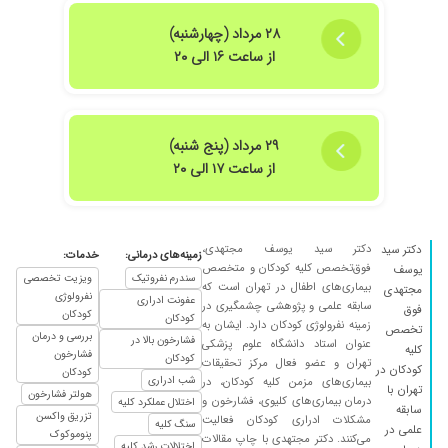
۲۸ مرداد (چهارشنبه)
از ساعت ۱۶ الی ۲۰
۲۹ مرداد (پنج شنبه)
از ساعت ۱۷ الی ۲۰
دکتر سید یوسف مجتهدی،
دکتر سید
زمینه‌های درمانی:
خدمات:
فوق‌تخصص کلیه کودکان و متخصص
یوسف
سندرم نفروتیک
ویزیت تخصصی
بیماری‌های اطفال در تهران است که
مجتهدی
نفرولوژی
عفونت ادراری
سابقه علمی و پژوهشی چشمگیری در
فوق
کودکان
کودکان
زمینه نفرولوژی کودکان دارد. ایشان به
تخصص
بررسی و درمان
فشارخون بالا در
عنوان استاد دانشگاه علوم پزشکی
کلیه
فشارخون
کودکان
تهران و عضو فعال مرکز تحقیقات
کودکان در
کودکان
شب ادراری
بیماری‌های مزمن کلیه کودکان، در
تهران با
هولتر فشارخون
درمان بیماری‌های کلیوی، فشارخون و
اختلال عملکرد کلیه
سابقه
تزریق واکسن
مشکلات ادراری کودکان فعالیت
سنگ کلیه
علمی در
پنوموکوک
می‌کنند. دکتر مجتهدی با چاپ مقالات
اختلالات رشد کلیه