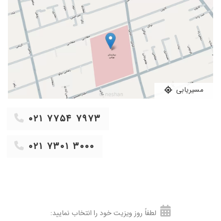
۱۴۰۲/۱۰/۰۲
دکتر خیلی با حوصله ای هستند
۱۴۰۴/۰۶/۱۳
پروتیین ادرار هنوز تحت درمانم
۱۴۰۳/۰۲/۱۱
سلام خیلی عالی وبا تجربه هستن واقعا دستشون
درد نکنه
۱۴۰۳/۱۰/۲۹
پزشک خوب ومتاهد
۱۳۹۹/۱۰/۰۸
باسلام دکترمجرب و انسان بسیار شریف ودلسوز
۱۴۰۴/۰۸/۲۴
درحال پیگیری وضعیت دخترم هستم
مسیریابی
۱۳۹۸/۰۶/۲۷
تشخیص ایشون عالیه
۰۲۱ ۷۷۵۴ ۷۹۷۳
۱۴۰۳/۰۷/۱۰
عالی هستن
۱۴۰۴/۰۵/۱۳
دکتر عالی
۰۲۱ ۷۳۰۱ ۳۰۰۰
۱۴۰۲/۱۲/۲۱
دخترم برگشت ادرار داشتن. ک دکترمجتهدی. متوجه
مشکل شون. شدن. والان. تحت درمان. دکتر
هستن. بنظر من. دکتر. خیلی. خوبی هستن
تشخیص ودرمانشون هم.عالیه
۱۴۰۲/۰۱/۱۳
من دخترم مریض دکتر هستن
۱۳۹۹/۰۸/۱۵
بسیار عالی
لطفاً روز ویزیت خود را انتخاب نمایید: