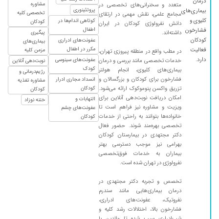
درمان
مشاوره
متعدد و سخنرانی‌های تخصصی در
پروتئینوری
بیماری‌های
تخصصی کلیه
مجامع علمی، نقش مهمی در ارتقای
کلیوی و
کوتاهی اندام‌ها در
کودکان
دانش نفرولوژی کودکان در ایران
اطفال
فشارخون
داشته‌اند.
پیگیری
کودکان
عفونت‌های ادراری
بیماری‌های
مکرر در اطفال
فعالیت
مزمن کلیه
در مطب واقع در منطقه پیروزی تهران،
دارد.
عفونت‌های سینوسی
خدمات تخصصی مانند بررسی و درمان
نوبت‌دهی آنلاین
کودک
بیماری‌های کلیوی، انجام هولتر
رژیم‌درمانی و
فشارخون برای کودکان و بزرگسالان و
انسداد مجاری ادرار
مشاوره تغذیه
تزریق واکسن پنوموکوک ارائه می‌شود.
کودکان
کودکان
امکان دریافت نوبت‌دهی آنلاین برای
التهابات و
ختنه نوزاد
ویزیت و مشاوره نیز فراهم است تا
عفونت‌های چشم
خانواده‌ها بتوانند به راحتی از خدمات
کودکان
تخصصی بهره‌مند شوند. حضور فعال
دکتر مجتهدی در بیمارستان کودکان
بهرامی نیز موجب دسترسی بهتر
بیماران به خدمات فوق‌تخصصی
نفرولوژی در تهران شده است.
تخصص و تجربه دکتر مجتهدی در
درمان بیماری‌هایی مانند سندرم
نفروتیک، عفونت‌های ادراری،
فشارخون بالا، اختلالات رشد کلیه و
شب‌ادراری سبب شده تا والدین با