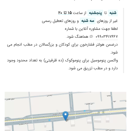
۱۴۰۴/۰۴/۱۱
بسیار عالی
۱۵ تا ۲۰
شنبه
تا
پنجشنبه
از ساعت
۱۴۰۰/۱۱/۱۲
خوب شد
غیر از روز‌های
سه شنبه
و روز‌های تعطیل رسمی
۱۴۰۴/۰۳/۱۲
خوب بود
لطفا جهت مشاوره آنلاین با شماره
۱۳۹۷/۱۰/۲۴
دخترم سنگ کلیه داره وهنوزتحت درمانه
۰۹۹۰۳۴۱۷۴۶۷
هماهنگ شود.
۱۳۹۷/۱۱/۰۳
بچم دچار اسداد کلیه داشت
درضمن هولتر فشارخون برای کودکان و بزرگسالان در مطب انجام می
۱۳۹۸/۰۹/۲۴
بسیار خوب
شود.
۱۴۰۲/۰۳/۰۷
من توی شهر خودم چندتا دکتر عوض کردم دخترم
واکسن پنوموسیل برای پنوموکوک (ده ظرفیتی) به تعداد محدود وجود
حالش روز ب روز بدترشد ایشون دختر منو نجات
دارد و در مطب تزریق می شود.
دادن الهی خیر ببینه آقای دکتر
۱۴۰۴/۰۹/۱۹
بسیار عالی هستن
۱۴۰۳/۰۷/۰۵
دکتر واقعا حالی
۱۴۰۲/۱۱/۲۳
خوب بود
۱۴۰۰/۱۱/۰۲
تاخداچی بحاد
۱۴۰۴/۰۴/۳۰
بسیار مودب
۱۴۰۴/۰۱/۲۶
بسیار عالی