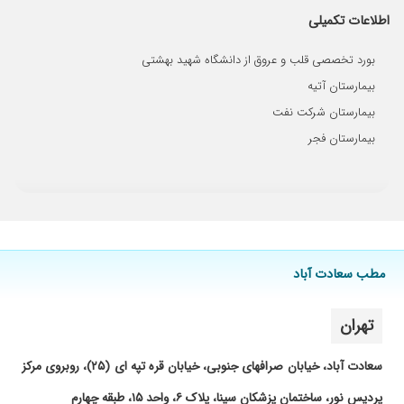
اطلاعات تکمیلی
بسبار دکتر دلسوز و با دقتی هستند
۱۴۰۴/۰۷/۲۶
باتجربه
بورد تخصصی قلب و عروق از دانشگاه شهید بهشتی
۱۴۰۴/۰۲/۲۹
برای چکاپ رفتیم. تقریبا معطلی نداشتیم. خوش
بیمارستان آتیه
برخورد بودن.
بیمارستان شرکت نفت
۱۴۰۴/۰۶/۲۲
بسیار دقیق وتشخیص عالی
بیمارستان فجر
۱۴۰۴/۱۱/۲۵
خانم دکتر بیات بیاتانی بسیار خوش برخورد آرام و
صبور هستن در بیمارستان آتیه مادربزرگ بنده را که
مشکل گرفتگی عروق داشت ویزیت کردن و
تشخیص دادن و الان هم تحت نظر ایشون هستن
. خدا بهشون سلامتی بده
۱۴۰۰/۰۵/۳۱
ایشون قدرت تشخیصشون حرف نداره.
مطب سعادت آباد
۱۴۰۴/۰۵/۲۱
خوب بود
۱۴۰۰/۰۷/۲۸
دکتر حاذقی است
تهران
۱۴۰۵/۰۳/۰۴
ایشون با دقت زیاد دخترم را معاینه کردند و
تشخیص لازم را دادند.عالی بودند
سعادت آباد، خیابان صرافهای جنوبی، خیابان قره تپه ای (۲۵)، روبروی مرکز
۱۴۰۳/۰۸/۰۵
هوالشافی:بحمدالله فوق العاده باتشخیص
پردیس نور، ساختمان پزشکان سینا، پلاک ۶، واحد ۱۵، طبقه چهارم
بسیاربالاودقت فوق العاده وتجویزمعالجه درمان