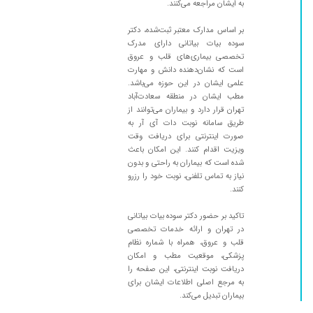
به ایشان مراجعه می‌کنند.
قبلی که برایم حساسیت ایجاد کرده بود تنظیم شد
بر اساس مدارک معتبر ثبت‌شده، دکتر
۱۴۰۴/۰۸/۲۵
عدم رضایت
سوده بیات بیاتانی دارای مدرک
۱۴۰۰/۱۰/۰۶
بسیار با تجربه و با دانش
تخصصی بیماری‌های قلب و عروق
است که نشان‌دهنده دانش و مهارت
۱۴۰۰/۰۱/۰۳
بسیار دقیق، تشخیص عالی و با حوصله
علمی ایشان در این حوزه می‌باشد.
۱۴۰۴/۰۹/۲۸
تشخیص عالی ،کاملا باتجربه ومهربونن کاش همه
مطب ایشان در منطقه سعادت‌آباد
تهران قرار دارد و بیماران می‌توانند از
انقد با وجدان بودن.
طریق سامانه نوبت دات آی آر به
۱۴۰۴/۰۷/۰۲
بسیار عالی واقعا من که ممنونم ازشون
صورت اینترنتی برای دریافت وقت
ویزیت اقدام کنند. این امکان باعث
۱۴۰۱/۰۳/۱۴
واقعا عالی ترین پزشک با سواد ترین پزشک و
شده است که بیماران به راحتی و بدون
دلسوز ترین پزشک متخصص قلب و عروق خانم
نیاز به تماس تلفنی، نوبت خود را رزرو
دکتر بیاتانی هستند
کنند.
۱۴۰۵/۰۳/۰۶
عالی هم تشخیص هم درمان کل خانواده و دوستان
تاکید بر حضور دکتر سوده بیات بیاتانی
پیش ایشون میریم
در تهران و ارائه خدمات تخصصی
۱۴۰۵/۰۳/۲۹
خیلی دکتر خوبی هستند و وقت میذارن برا مریض
قلب و عروق، همراه با شماره نظام
پزشکی، موقعیت مطب و امکان
هاشون با دقت ویزیت میکنند ، خیلی ازشون راضی
دریافت نوبت اینترنتی، این صفحه را
هستم هر سه ماه یکبار پیششون ویزیت و چکاپ
به مرجع اصلی اطلاعات ایشان برای
میشم ، عالی همه چی خوبه
بیماران تبدیل می‌کند.
۱۴۰۴/۰۹/۰۸
بی نظیر و متبحر