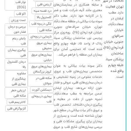
120435 در شهر
نوار قلب
و سابقه همکاری در بیمارستان‌های
آریتمی قلبی
تهران فعالیت
(ECG)
۱۴۰۳/۱۲/۲۵
با سلام پدرم مشکل گرفتگی عروق پا و شکم
معتبری مانند آتیه، شرکت نفت و فجر
درد قفسه سینه
دارد. مطب
اکو قلب
داشتند. با عمل آنژیوپلاستی عروقشون رو باز کردن.
را در کارنامه خود دارند. مطب دکتر
کلسترول بالا
ایشان در
تست ورزش
سوده بیات بیاتانی در منطقه سعادت‌آباد
در این مدت هر زمان مشکلی یا سوالی داشتیم خانم
تنگی دریچه قلب
سعادت‌آباد،
تهران، خیابان صراف‌های جنوبی،
بررسی و درمان
دکتر بیات با حوصله و دقت و در اسرع وقت
خیابان
سکته قلبی
فشار خون
خیابان قره تپه‌ای (۲۵)، روبه‌روی مرکز
پاسخگویی کردن. واقعا از ایشون متشکریم
صرافهای
نارسایی دریچه‌ای
پردیس نور، ساختمان پزشکان سینا،
پایش ریتم
جنوبی، خیابان
۱۴۰۰/۰۲/۲۵
فشار خون بالا و درد قلبی داشتم که توسط ایشون با
بیماری عروق
پلاک ۶، واحد ۱۵، طبقه چهارم واقع
قلب
قره تپه‌ای (۲۵)،
محیطی
شده است که دسترسی آسان برای
دقت خیلی زیاد و صبر و حوصله ویزیت شدم و
پیگیری بیماران
ساختمان
بیماران این منطقه را فراهم می‌کند.
بیماری‌های عروق
قلبی
بسیار راضی هستم . با اینکه پزشکان دیگه توصیه
پزشکان سینا،
دیابتی
درمان کلسترول
به آنژیو کرده بودن ایشون فرمودن نیازی نیست و
طبقه چهارم
دکتر سوده بیات بیاتانی به عنوان
بیماری‌های عروق
بالا
الان خیلی خوبم
واقع شده
متخصص بیماری‌های قلب و عروق،
کرونر بزرگسالان
مشاوره
است.
خدمات متنوعی در زمینه تشخیص و
۱۴۰۴/۰۳/۰۸
عالی بودن
سکته قلبی در
پیشگیری از
درمان بیماری‌های قلبی، عروقی و فشار
جوانان
بیماری قلبی
۱۴۰۳/۰۷/۱۷
درد قلبی و افتادگی دریچه میترال داشتم و به ایشان
خون ارائه می‌دهد. بیماران ایشان
دیسکشن آئورت
ارزیابی خطر
مراجعه کردم. به جرات ایشان یکی از باسوادترین،
ضمن مراجعه به مطب سعادت‌آباد،
سکته قلبی
بیماری دریچه‌ای
تجربه خوبی از دقت در معاینه و
دلسوزترین و متخصص ترین و مهربان ترین
قلب
کاتتریسم قلب
پیگیری درمان داشته‌اند. تخصص قلب
پزشکان ایران می باشند. من تا زنده هستم سلامتی
آنژیوگرافی قلبی
و عروق دکتر بیات بیاتانی در سطح شهر
خودمو ممنون ایشان هستم.
تهران شناخته شده است و بسیاری از
۱۴۰۴/۰۶/۲۹
بسیار خوش برخورد و مهربان و البته متخصص
بیماران برای پیگیری مشکلات قلبی و
بررسی بیماری‌های شایع قلب و عروق
۱۴۰۱/۰۳/۰۱
فشارخون داشتم با تجویز ایشان و تعویض داروی