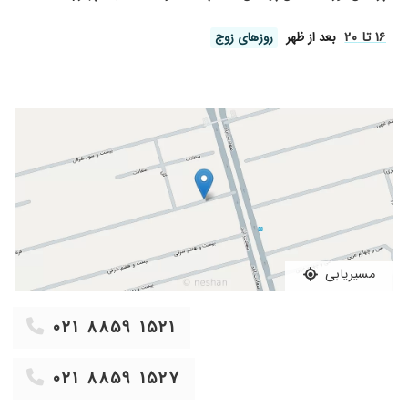
مفیدوتعهداخلاقی وپزشکی
۱۶ تا ۲۰
بعد از ظهر
روز‌های زوج
۱۴۰۴/۰۴/۱۷
آریتمی قلبی خیلی مهربان و خوش برخورد و دقیق
و با حوصله
۱۴۰۰/۰۷/۱۹
مادرم بیمار بودن و ایشون با تشخیص خوبشون و
تجویز دارو باعث بهبود مادرم شدن
۱۴۰۱/۰۷/۱۹
خانم دکتر کارش عالیه کامل مریض چک میکنه و
بسیار پیگیر هستن هوای مریض داره از نظر مالی
حرف نداره
۱۴۰۱/۰۲/۲۷
بسار دکتر صبور و خوبی هستند
۱۴۰۵/۰۳/۰۴
پزشکی بسیار دانا و مهربان
۱۴۰۳/۱۲/۰۱
برای چکاپ مراجعه کردم دکتر مسلط ، دلسوز و در
مسیریابی
یک کلام فوق العاده
۱۳۹۹/۰۳/۱۷
بسیار دکتر مهربان و دلسوز هستن با تشخیص
۰۲۱ ۸۸۵۹ ۱۵۲۱
عالییییییی و درمان عالیتر منکه عاشقشمممم
۱۴۰۱/۰۳/۲۱
همسرم فشار خون بالا داشتند، با راهنمایی های
۰۲۱ ۸۸۵۹ ۱۵۲۷
خوب دکتر بیاتانی، در حال درمان دارویی هستند.
بنده هم برای فشار خون پایین قرار هست به ایشان