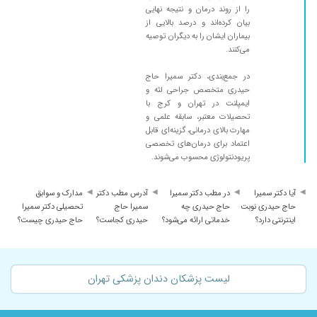
و ایشونو بهم معرفی کردن
را از روند درمان و نتیجه نهایی
۱۴۰۲/۰۵/۰۵
بیان کرده‌اند و درصد بالایی از
۲ واحد ایمپلنت کردم خیلی راضی ام برخورد بسیار
بیماران ایشان را به دیگران توصیه
خوب بدون درد عالی همچی
می‌کنند.
۱۴۰۲/۰۸/۰۸
عالی هستن ، دو تا دندان عقل کشیدم که یکیش
ریسکی بود واقعا ، ولی ایشون خیلی ماهرانه انجام
در جمع‌بندی، دکتر سمیرا حاج
حیدری متخصص جراحی لثه و
دادن
ایمپلنت در تهران و کرج با
۱۴۰۴/۰۲/۱۲
عدم رضایت
تحصیلات معتبر، سابقه علمی و
مهارت بالای درمانی، گزینه‌ای قابل
۱۴۰۳/۱۲/۰۵
عااالی بود
اعتماد برای درمان‌های تخصصی
۱۴۰۲/۰۵/۰۵
۳ واحد ایمپلنت کردم خیلی خوب بود اصلا فکر
پریودنتولوژی محسوب می‌شوند.
نمیکردم درد نداشته باشه خیلی عالی بود سپاس
خانم دکتر حاج حیدری
آیا دکتر سمیرا
در مطب دکتر سمیرا
آدرس مطب دکتر
مدارک و سوابق
۱۴۰۵/۰۲/۲۳
حاج حیدری نوبت
حاج حیدری چه
سمیرا حاج
تحصیلی دکتر سمیرا
دندان عقل نهفته کشیدم چندجانبه رفتم گفتن
اینترنتی دارد؟
خدماتی ارائه می‌شود؟
حیدری کجاست؟
حاج حیدری چیست؟
نمیشه ولی خ دکتر مثل هلو کشیدن کیف کردم
۱۴۰۴/۰۲/۱۷
بسیار شیوه نوبت دهی خوبی بود و نیز انتخاب
زمان با خود بیمار است و این بسیار عالی است.ضمنا
سرکار خانم دکتر. حیدری نیز بسیار خوش اخلاق و
لیست پزشکان دندان پزشکی تهران
خوش برخورد و حاذق هستند.
۱۴۰۵/۰۲/۲۳
بهترین متخصص لثه و ایمپلنت اخلاقشون عالی