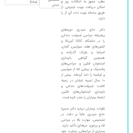
مطب مجهز به امکانات روز و
شبانه)
جراحی چیزی احساس نکردم و واقعا عالی بود
دندان
امکان دریافت نوبت اینترنتی از
کارش و با اینکه خونم دور بود می ارزید بخاطر کار
طریق سامانه نوبت دات آی آر را
زیباشون تا اونجا بیام
دارند.
۱۴۰۵/۰۲/۲۴
عالی بود واقعا کارشون حرف نداشت
دکتر حاج حیدری دوره‌های
۱۴۰۲/۱۲/۱۷
جراحی لثه و ایمپلنت انجام دادم خیلی راضی ام
پیشرفته جراحی ایمپلنت دندانی
را در دانشگاه USC آمریکا و
اصلا پیش دکتر عمومی و دیجیتالی برای کاشت
کشورهای هلند، سوئیس، آلمان،
نرید من یبار این فریب خوردم ولی با خانم دکتر که
اسپانیا و بلژیک گذرانده و
آشنا شدم فهمیدم باید ایمپلنت پیش دکتر متخصص
همچنین گواهی بازسازی
لثه بکارید و ایشون بدون درد و خونریزی برام
استخوان فکین و جراحی‌های
کاشتن خیلی حس خوب و رضایتمندی دارم
پلاستیک و زیبایی لثه از سوئیس
و فرانسه را اخذ کرده‌اند. بیش از
۱۴۰۲/۰۸/۲۵
پزشک خوبی
۱۰ سال تجربه ایشان در زمینه
۱۴۰۲/۰۵/۰۵
سلام ایمپلنت کردم خیلی راضی ام ممنونم خانم
کاشت ایمپلنت‌های دندانی و
بازسازی استخوان‌های فکین،
دکتر مهربون حس خیلی خوبی داشتم تو مطب
اعتماد بیماران را جلب کرده است.
خانم دکتر حاج حیدری سپاس
۱۴۰۵/۰۲/۲۲
اخلاقشون خیلی خوب بود من ۳ واحد ایمپلنت
نظرات بیماران درباره دکتر سمیرا
کردم انقدر بهم ارامش دادن استرسم از بین رفت و
حاج حیدری غالباً بر دقت در
تشخیص، مهارت بالا در جراحی
بدون درد برام ایمپلنت کردن البته فرداش یکم درد
لثه و برخورد حرفه‌ای تأکید دارند.
داشتم که با قرص خوب شد من خیلی تحقیق کردم
بسیاری از مراجعان، رضایت خود