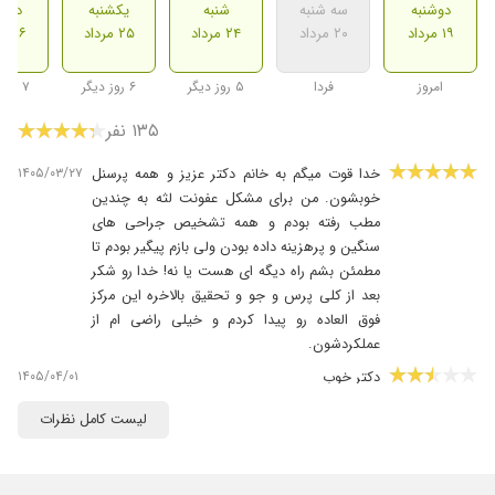
دوشنبه
سه شنبه
شنبه
یکشنبه
دوشن
۱۹ مرداد
۲۰ مرداد
۲۴ مرداد
۲۵ مرداد
۲۶ مرداد
امروز
فردا
۵ روز دیگر
۶ روز دیگر
۷ روز دیگر
۱۳۵ نفر
۱۴۰۵/۰۳/۲۷
خدا قوت میگم به خانم دکتر عزیز و همه پرسنل
خوبشون. من برای مشکل عفونت لثه به چندین
مطب رفته بودم و همه تشخیص جراحی های
سنگین و پرهزینه داده بودن ولی بازم پیگیر بودم تا
مطمئن بشم راه دیگه ای هست یا نه! خدا رو شکر
بعد از کلی پرس و جو و تحقیق بالاخره این مرکز
فوق العاده رو پیدا کردم و خیلی راضی ام از
عملکردشون.
۱۴۰۵/۰۴/۰۱
دکتر خوب
۱۴۰۳/۱۲/۰۶
بسیار پزشک باشخصیت و محترمی هستن.
لیست کامل نظرات
۱۴۰۴/۰۱/۲۵
عدم رضایت
۱۴۰۳/۰۸/۰۵
برای ایمپلنت اومدم مراحل اولیه رو انجام دادم