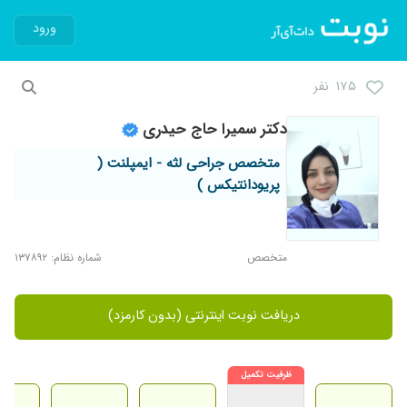
ورود
۱۷۵ نفر
دکتر سمیرا حاج حیدری
متخصص جراحی لثه - ایمپلنت (
پریودانتیکس )
متخصص
شماره نظام: ۱۳۷۸۹۲
دریافت نوبت اینترنتی (بدون کارمزد)