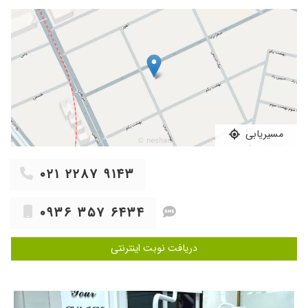
شد با تشکر۱
۱۴۰۴/۰۲/۰۶
جراحی پیوند لثه انجام دادم دکتر توی زمان کم برام
انجامش داد خدا وسکر نه خونریزی دارم نه درد دارم
دو هفته دیگه هم بخیه هام میکشم ممنونم از خانم
دکتر مهربان
۱۴۰۳/۰۹/۱۸
من میخام پوست صورتمه جراحی کنم
۱۴۰۲/۰۵/۱۴
دکتر با اخلاق و کار بلد بسیار راضی از کارشون ۴
واحد ایمپلنت کردم خیلی خوب بود بدون درد
مسیریابی
۱۴۰۴/۰۷/۱۴
عدم رضایت
۱۴۰۴/۱۰/۱۷
بسیار خوش بر خورد و بسیار توانا در تشخیص و
۰۲۱ ۲۲۸۷ ۹۱۴۳
درمان
۱۴۰۳/۱۲/۱۶
عدم رضایت
۰۹۳۶ ۳۵۷ ۶۴۳۴
۱۴۰۵/۰۲/۰۷
عدم رضایت
۱۴۰۵/۰۳/۳۱
خانم دکتر بسیار خوش برخورد و صبور بودند و کامل
دریافت نوبت اینترنتی
توضیح دادن در مورد دندانهای پسرم
۱۴۰۳/۰۲/۰۴
ایمپلنت و جراحی فلپ انجام دادم خیلی راضی ام
ممنونم از دکتر حاج حیدری بابت کار خوب و اخلاق
خوبشون