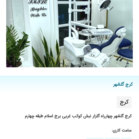
۱۴۰۵/۰۲/۲۲
جراحی دندان عقل نهفته انجام دادم خیلی راضی ام
خیلی خوب کشیدن تشکر از خانم دکتر
۱۴۰۴/۱۱/۲۹
من درمان خاصی نیاز نداشت ولی برخوردشون خوب
بود و در کل راضی بودم
۱۴۰۳/۰۲/۱۱
من ۴ واحد ایمپلنت کردم خیللی راضی ام چون
بدودن درد و خونریزی برام انجام دادن و اخلاق
خیلی خوب خانم دکتر که واقعا عالی هستن خانم
دکتر حاج حیدری دستمریزاد خیلی مخلصیممم
۱۴۰۳/۰۹/۲۴
جرم گیری و ترمیم انجام دادم خوب بود
۱۴۰۴/۰۹/۰۵
جراحی پیوند لثه
کرج گلشهر
۱۴۰۵/۰۲/۱۶
خوب بود راضی بودم فقط اینکه خیلی معلل شدیم تا
ویزیت خانم دکتر
کرج
۱۴۰۵/۰۲/۱۰
این خانم فارغ از تخصص خیلی خوب و علم بالا در
حرفه تخصصی خود که قابل لمس است، خانمی به
کرج گلشهر چهارراه گلزار نبش کوکب غربی برج اسلام طبقه چهارم
غایت متشخص و شریف، با حوصله و بنده افتخار
اینو پیدا کردم که ایشان نسبت به درمان ایمپلنت
ساعت کاری:
دندان هایم طبابت نمایند. اردتمند_ سرخوش