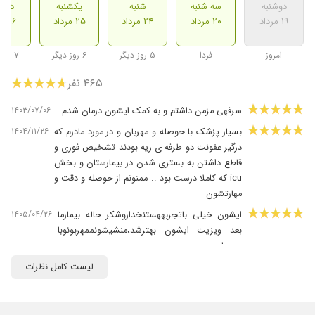
دوشنبه
سه شنبه
شنبه
یکشنبه
دوشن
۱۹ مرداد
۲۰ مرداد
۲۴ مرداد
۲۵ مرداد
۲۶ مرداد
امروز
فردا
۵ روز دیگر
۶ روز دیگر
۷ روز دیگر
۴۶۵ نفر
۱۴۰۳/۰۷/۰۶
سرفهی مزمن داشتم و به کمک ایشون درمان شدم
۱۴۰۴/۱۱/۲۶
بسیار پزشک با حوصله و مهربان و در مورد مادرم که
درگیر عفونت دو طرفه ی ریه بودند تشخیص فوری و
قاطع داشتن به بستری شدن در بیمارستان و بخش
icu که کاملا درست بود .. ممنونم از حوصله و دقت و
مهارتشون
۱۴۰۵/۰۴/۲۶
ایشون خیلی باتجربههستنخداروشکر حاله بیمارما
بعد ویزیت ایشون بهترشد،منشیشونممهربونوبا
حوصلن
۱۴۰۴/۰۷/۲۵
تتیتیتیتیاینیتبپ
لیست کامل نظرات
۱۴۰۴/۰۱/۲۶
با سلام....همسرم مشکله تنفسی داشتند خداروشکر
با اولین ویزیت حالشون خیلی بهتره...با تشکر از