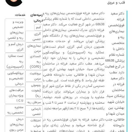
ستودنیه . از وقتی که برای من گذاشتن بسیار
قلب و عروق
متشکرم تشخیص ایشان عالی بود و درمان خیلی
دکتر سعید فرزانه فوق‌تخصص بیماری‌های ریه و
دکتر سعید
سریع نتیجه داد امیدوارم همگی تندرست و
زمینه‌های
خدمات:
متخصص داخلی است که با شماره نظام پزشکی
فرزانه
درمانی:
سلامت باشند در صورت نیاز ب متخصص ریه قطعا
ویزیت و
68638 در شهر کرج فعالیت می‌کند. دکتر سعید
فوق‌تخصص
تشخیص
ایشون رو پیشنهاد میکنم
آسم
فرزانه دارای مدرک تخصص بیماری‌های داخلی
بیماری‌های
بیماری‌های
آلرژی
و فوق‌تخصص بیماری‌های ریه از دانشگاه علوم
۱۴۰۴/۰۱/۰۴
سلام من اسم داشتم ولی چند جلسه که پیش
ریه و
ریه و تنفسی
تنفسی
پزشکی تهران می‌باشد. او خدمات متعددی
ایشون رفتم کاملا خوب شدم والان آقای دکتر
متخصص
درمان آسم و
بیماری‌های
همچون درمان آسم، آلرژی، انجام تست‌های
داخلی با
داروهای منو قطع کردن واقعا ازشون ممنون هستم
آلرژی
مزمن
عملکرد ریه (اسپیرومتری) و برونکوسکوپی
شماره نظام
تست عملکرد
انسدادی
۱۴۰۴/۰۳/۱۲
تشخیصی و درمانی را به بیماران خود ارائه
سلام سی سال سیگار کشیدم یک هفته ست دارو
پزشکی 68638
ریه
ریه
می‌دهد. مطب دکتر سعید فرزانه در ساختمان
مصرف میکنم سرغه هام خیلی کم شده راضی هستم
در کرج فعالیت
(اسپیرومتری)
(COPD)
پزشکان سینا، خیابان شهید بهشتی کرج، بین
دارد. مطب
۱۴۰۴/۰۸/۳۰
برونکوسکوپی
بعد از
برونشیت
میدان شهدا و طالقانی، جنب داروخانه فاطمی،
دکتر سعید
تشخیصی و
مزمن
طبقه اول واحد ۵ واقع شده است. این مطب با
۱۴۰۴/۰۸/۳۰
التهاب ریه ، خوب
درمانی
فرزانه در
پنومونی
دسترسی آسان در یکی از نقاط مرکزی شهر کرج
ساختمان
مراقبت‌های
(عفونت
۱۴۰۴/۰۸/۱۲
بعلت شناخت قبلی به بیماران معرفی کردم
قرار دارد و بیماران می‌توانند برای دریافت
ویژه بیماران
پزشکان سینا،
ریه)
مشاوره یا ویزیت، در روزهای شنبه، دوشنبه،
۱۴۰۴/۰۴/۱۰
دکتر بسیار خوب و عالی
I.C.U
خیابان شهید
سرطان ریه
سه‌شنبه و چهارشنبه از ساعت ۴ عصر تا ۹ شب و
مشاوره
بهشتی، بین
یکشنبه‌ها از ۹ صبح تا ۲ بعدازظهر مراجعه نمایند.
۱۴۰۵/۰۴/۰۶
دکتر بااخلاق وخوبی بودند، و ازدرمان راضی بودم
نارسایی
تخصصی ریه
میدان شهدا و
تنفسی
۱۴۰۴/۰۱/۳۰
بهمن ماه پیش دکتر بودم
درمان
طالقانی، جنب
دکتر سعید فرزانه به عنوان فوق‌تخصص ریه در
اختلالات
بیماری‌های
کرج شناخته می‌شود و بیماران زیادی برای
داروخانه
خواب
۱۴۰۳/۰۱/۱۳
از هر نظر فوق العاده
مزمن ریوی
تشخیص و درمان بیماری‌های تنفسی و
فاطمی قرار
مرتبط با