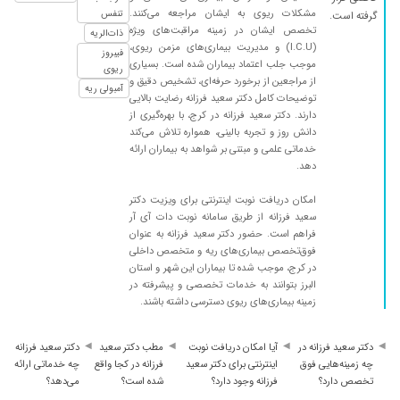
۱۴۰۵/۰۴/۲۴
دو مرحله رفتم برای ریه ی کمی بهتر شدم ولی آقای
مشکلات ریوی به ایشان مراجعه می‌کنند.
تنفس
گرفته است.
دکتر گفتن باید بستری بشی، تا کاملا خوب بشی
تخصص ایشان در زمینه مراقبت‌های ویژه
ذات‌الریه
(I.C.U) و مدیریت بیماری‌های مزمن ریوی،
فیبروز
۱۴۰۴/۰۲/۰۶
دکترخوش اخلاق وبامرامی است ،اسم داشتم و که
موجب جلب اعتماد بیماران شده است. بسیاری
ریوی
باداروکنترل شد
از مراجعین از برخورد حرفه‌ای، تشخیص دقیق و
آمبولی ریه
توضیحات کامل دکتر سعید فرزانه رضایت بالایی
۱۴۰۴/۰۹/۰۱
مشکل تنفسی مادرم
دارند. دکتر سعید فرزانه در کرج، با بهره‌گیری از
۱۴۰۵/۰۲/۱۲
من بایک جلسه رفتم خوش رو وصبور بودن دکتر
دانش روز و تجربه بالینی، همواره تلاش می‌کند
خدماتی علمی و مبتنی بر شواهد به بیماران ارائه
خوبی هستن
دهد.
۱۴۰۴/۰۸/۲۴
خوب بود
امکان دریافت نوبت اینترنتی برای ویزیت دکتر
۱۴۰۴/۰۶/۲۹
عدم رضایت
سعید فرزانه از طریق سامانه نوبت دات آی آر
۱۴۰۳/۱۱/۱۷
عدم رضایت
فراهم است. حضور دکتر سعید فرزانه به عنوان
فوق‌تخصص بیماری‌های ریه و متخصص داخلی
۱۴۰۴/۰۷/۲۲
خیلی عالی
در کرج، موجب شده تا بیماران این شهر و استان
۱۴۰۳/۱۱/۰۷
تجربه خوبی نبود
البرز بتوانند به خدمات تخصصی و پیشرفته در
زمینه بیماری‌های ریوی دسترسی داشته باشند.
۱۴۰۳/۱۱/۱۳
دکتر بیسیار
۱۴۰۴/۰۳/۱۳
ایشان دکتری صبور دانا چکار بلد هستند
دکتر سعید فرزانه در
آیا امکان دریافت نوبت
مطب دکتر سعید
دکتر سعید فرزانه
۱۴۰۴/۱۰/۱۵
باسلام جناب آقای دکترسعیدفرزانه دکتری بااخلاق
چه زمینه‌هایی فوق
اینترنتی برای دکتر سعید
فرزانه در کجا واقع
چه خدماتی ارائه
تخصص دارد؟
فرزانه وجود دارد؟
شده است؟
می‌دهد؟
وخوشرو تشخیصشون درست .من سه ماهی بود که