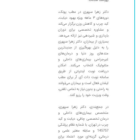
۱۴۰۳/۱۰/۰۲
بهره‌مند شده‌اند.
صبور،دقیق، باسواد و با تجربه ممنون خانم دکتر یک
عمر مدیونتم
دکتر زهرا سپهری در مطب پونک،
۱۴۰۴/۰۶/۰۴
برای چکاپ رفتم بسیار دکتر باسواد و خوش
دوره‌های ۳ ماهه ویژه بهبود دیابت،
برخوردی هستند. صمیمی وبا انرژی مثبت. منشی
کبد چرب و کاهش وزن برگزار می‌کند
و مشاوره تخصصی برای دوران
هم بسیار با حوصله و با شخصیت و منظم هستند
بارداری و شیردهی نیز ارائه می‌دهد.
۱۴۰۴/۰۲/۲۲
عدم رضایت
بسیاری از بیماران، دکتر زهرا سپهری
را به دلیل بهره‌گیری از جدیدترین
۱۴۰۵/۰۵/۰۸
دو جلسه ویزیت شدم و هنوز زود هست برای نظر
متدهای روز دنیا و درمان‌های
دادن
غیرجراحی بیماری‌های داخلی و
۱۴۰۴/۰۶/۲۸
خیلی عالی
متابولیک انتخاب می‌کنند. امکان
دریافت نوبت اینترنتی از طریق
۱۴۰۵/۰۲/۲۹
سلام من رقیه عبیداوی هستم از خانم دکتر زهرا
سامانه نوبت دات آی آر برای مطب
سپهری خیلی راضی هستم وخیلی دکتر خوبیه
ایشان فعال است و بیماران می‌توانند
به راحتی و بدون نیاز به تماس تلفنی،
۱۴۰۴/۱۱/۲۷
عدم رضایت
وقت ویزیت خود را رزرو کنند.
۱۴۰۳/۱۱/۲۵
عالی، صبور، باسواد
در جمع‌بندی، دکتر زهرا سپهری،
۱۴۰۴/۰۷/۲۰
۴۶ سالمه برای اضافه وزن،از مراحل درمان خیلی
متخصص بیماری‌های داخلی و
راضیم تفاوتشون با الباقی پزشکانی که رفتم زمین تا
درمان تخصصی چاقی، دیابت و کبد
آسمونه
چرب در تهران، با شماره نظام پزشکی
145757 و سابقه معتبر علمی و
۱۴۰۴/۰۹/۱۸
برای چربی کبد و لاغری رفتم فعلا درحال درمانم
درمانی، گزینه‌ای مورد اعتماد برای