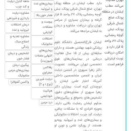
تهران فعالیت
ماهه کنترل دیابت
۱۴۰۴/۰۸/۱۹
افزایش وزن
دارد. مطب ایشان در منطقه پونک
بیماری‌های غدد
می‌کند. مطب
و کبد چرب
تهران، ضلع شمال شرقی پونک، نبش
و تیروئید
۱۴۰۴/۰۶/۱۵
ایشان در منطقه
دیابتی هستیم مراحل اولیه درمان رو با ایشان
مشاوره دیابت
کوچه رمضانی، پلاک ۲۷، واحد ۵ قرار
فشار خون بالا
پونک، ضلع
بارداری و شیردهی
گرفته و بیماران بسیاری از سراسر
۱۴۰۵/۰۵/۱۰
بسیار حرفهای، دقیق و خوشبرخورد. با حوصله به
یبوست و
شمال شرقی
درمان اختلالات
تهران برای دریافت مشاوره و درمان
تمام سوالاتم پاسخ دادند و تشخیص و روند درمان
مشکلات
پونک، نبش
تیروئید و غدد
به ایشان مراجعه می‌کنند.
گوارشی
را بهخوبی توضیح دادند. از مراجعه به ایشان کاملا
کوچه رمضانی،
مشاوره تغذیه و
اختلالات
رضایت دارم.
پلاک ۲۷، واحد
اصلاح سبک
ایشان فارغ‌التحصیل دانشگاه علوم
متابولیک
۵ قرار دارد و
زندگی
پزشکی شهید بهشتی هستند و دارای
۱۴۰۴/۰۶/۰۱
خیلی عالی وقت دهی واقعا خوبه سر وقته ویزیت
بیماری‌های
امکان دریافت
سابقه‌ای بیش از ۱۵ سال فعالیت
تشخیص و درمان
عالی خوش اخلاق
التهابی عضلات
نوبت اینترنتی
درمانی در بیمارستان‌های فوق
فشار خون
(میوزیت)
۱۴۰۵/۰۳/۱۱
با اینکه خیلی مقاومت داشتم و واقعا فکر میکردم
فراهم است.
تخصصی تهران می‌باشند. عضویت
پیگیری درمان
رفلاکس
دکتر زهرا سپهری در انجمن دیابت
تغییری اتفاق نمی افته ولی دکتر سپهری با درمان
بیماری‌های مزمن
صفراوی
ایران و انجمن متخصصین داخلی
متابولیک
درست و اصولی باعث شدن من به وزن ایده آلم
دیابت شیرین
آمریکا، اعتبار علمی ایشان را
واکسن آنفولانزا
برسم .واقعا ممنونم ازشون
(نوع ۱ و ۲)
دوچندان کرده است. بیماران دکتر
هپاتیت
۱۴۰۳/۱۲/۲۰
دیابتم به طور کامل درمان شد
زهرا سپهری از مشاوره‌های دقیق،
خودایمنی
تشخیص‌های به‌موقع و پیگیری‌های
۱۴۰۳/۰۴/۳۰
خانوم دکتر بسیار حرفه ای و با صبر و شکیبایی
درد مزمن
مداوم ایشان رضایت بالایی دارند.
مشکلاتم رو شنیدن و درمان لازم رو انجام دادن.
به‌ویژه افرادی که با مشکلات چاقی،
بسیار عالی
دیابت، کبد چرب، اختلالات متابولیکی
و بیماری‌های غدد و تیروئید روبه‌رو
۱۴۰۴/۰۹/۲۴
خیلی دکتر با حوصله و خوبیه
هستند، از رویکرد علمی و نوین او