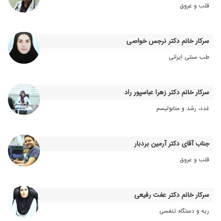
قلب و عروق
۱۴۰۱/۰۴/۳۰
فوق العاده بود
۱۴۰۲/۰۹/۱۹
یک بار مراجعه کردم برای کم خونی که آزمایش
نوشتن هنوز به درمان نرسیدم
سرکار خانم دکتر نرجس خواصی
۱۴۰۰/۱۲/۰۳
با حرفهای امید بخششان در مورد کم خونی امید
طب سنتی ایرانی
بخش بودن . انشاالله به کمک خدا و مداوای اقای
دکتر همه مریضها شفا بگیرن
۱۴۰۱/۱۲/۱۴
تازه به دکتر منصوری مراجعه کردیم
سرکار خانم دکتر زهرا عباسپور راد
۱۴۰۲/۱۰/۱۷
واقعا دکتر ماهری هستند من کم خونی داشتم با یک
غدد، رشد و متابولیسم
نسخه برطرف شد
۱۴۰۲/۱۰/۱۱
تازه م
۱۴۰۲/۰۸/۰۳
خوده در مثانه فقط کراتینم پاینه سروم وصل نمیکنن
جناب آقای دکتر آرمین بردبار
مشگلم بدجور شده
قلب و عروق
۱۴۰۰/۱۰/۱۲
نمیدونم فعلا
۱۴۰۵/۰۲/۰۷
عالی هستن ولی ای کاش با بیمه سلامت هم
قرارداد داشتن، ویزیت هر ماه کلی هزینه میشه،
سرکار خانم دکتر عفت رفیعی
اصلا هم دوست ندارم پیش یه دکتر دیگه برم
ریه و دستگاه تنفسی
۱۴۰۰/۰۷/۲۵
کم خونی و پلاکت خون پایین. خدا خیرشون بده