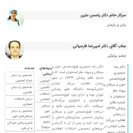
مشکلم حل شد
۱۴۰۲/۱۱/۱۵
بسیار عالی بود
سرکار خانم دکتر یاسمن متین
۱۴۰۲/۰۲/۲۳
ننیدیث
زنان و زایمان
۱۳۹۹/۱۰/۰۸
بهترین دکتر
۱۴۰۰/۰۹/۰۲
بسیار عالی بودند وتشخیص خیلی خوبی داشتند
جناب آقای دکتر امیررضا فارسیانی
۱۴۰۰/۰۲/۱۴
خیلی عالی است
چشم پزشکی
۱۴۰۲/۰۹/۱۳
بسیار عالی
۱۴۰۲/۱۲/۰۲
فعلادرحال برسی است
دکتر رضا منصوری فوق‌تخصص خون و
دکتر رضا
زمینه‌های
خدمات:
سرطان و پیوند مغز استخوان است که با
منصوری
درمانی:
۱۴۰۲/۰۳/۲۱
سلام بسیار دکتر کار بلد و خوش اخلاق هستند.
تشخیص و درمان
شماره نظام پزشکی ۱۱۲۴۹۹ در شهر
فوق‌تخصص
انواع کم‌خونی
کم‌خونی
زنجان فعالیت می‌کند. ایشان
۱۴۰۴/۱۱/۲۱
بهترین و با اخلاقترین دکتر هستن ، تشخیص و
خون و سرطان و
تشخیص و درمان
تالاسمی
دانش‌آموخته دانشگاه علوم پزشکی
پیوند مغز
درمانشون حرف ندارن
تالاسمی
اختلالات
تهران بوده و دارای بورد فوق‌تخصصی
استخوان با
درمان اختلالات
۱۴۰۲/۰۲/۲۱
انعقادی
دکتر بسیار محترم و با سواد. خدا شناس
هماتولوژی و انکولوژی بزرگسالان
شماره نظام
انعقادی
می‌باشند. دکتر رضا منصوری علاوه بر
سرطان
۱۴۰۱/۰۱/۱۵
پزشکی ۱۱۲۴۹۹
فوق العاده صبور و خوش اخلاق .
تشخیص و درمان
خون
دریافت فوق‌تخصص خون و سرطان،
در زنجان
سرطان‌های خون
(لوسمی،
۱۴۰۰/۱۰/۱۹
پیش‌تر تخصص بیماری‌های داخلی را
نظرخاصی ندارم فعلا دارم شیمی درمانی میشم انشاله
فعالیت می‌کند.
لنفوم،
نیز اخذ کرده و پس از آن با گذراندن
شیمی‌درمانی خوراکی
نتیجه خوبی بگیرم... به امید خدا
مطب ایشان در
میلوما)
و تزریقی
دوره‌های تخصصی اختلالات انعقادی،
خیابان زینبیه
۱۴۰۲/۰۴/۱۳
تشخیص خوب،اخلاق خوب