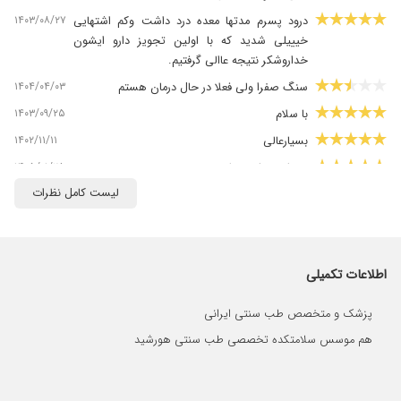
۱۴۰۳/۰۸/۲۷
درود پسرم مدتها معده درد داشت وکم اشتهایی
خیییلی شدید که با اولین تجویز دارو ایشون
خداروشکر نتیجه عاالی گرفتیم.
۱۴۰۴/۰۴/۰۳
سنگ صفرا ولی فعلا در حال درمان هستم
۱۴۰۳/۰۹/۲۵
با سلام
۱۴۰۲/۱۱/۱۱
بسیارعالی
۱۴۰۵/۰۱/۲۸
بسیار مهربان و دلسوز
لیست کامل نظرات
۱۴۰۴/۰۴/۲۸
عالی هستن
۱۴۰۳/۱۱/۲۴
خیلی دارو نوشتن وهزینه داروها خیلی زیاد شد
۱۴۰۲/۰۴/۲۳
حالت تهوع دائمی داشتم که برطرف شد و کاملا
راضی بودم
اطلاعات تکمیلی
۱۴۰۳/۰۴/۲۷
ایشان دکتر همسرم بودند و بسیار قدرت تشخیص
پزشک و متخصص طب سنتی ایرانی
بالای دارند.
هم موسس سلامتکده تخصصی طب سنتی هورشید
۱۴۰۳/۱۱/۲۶
خوب بودند
۱۴۰۲/۰۱/۱۷
سلام برای چاقی پسرم آمده بودم بسیار جواب دیدم
۱۴۰۰/۱۲/۰۹
کارشون واقعا خوبه، من خیلی تعریفشون را شنیده