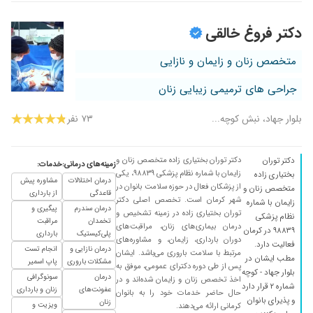
۱۴۰۰/۰۶/۰۴
دکتر خوبی هستن
۱۴۰۰/۰۷/۰۶
باردارنمیشدم بامشاوره ومصرف داروهای خانم
دکتر فروغ خالقی
دکتربعد3ماه باردارشدم
متخصص زنان و زایمان و نازایی
۱۴۰۰/۰۲/۱۶
دو تا زایمان داشتم
۱۴۰۰/۰۷/۱۳
مشکل پریودی
جراحی های ترمیمی زیبایی زنان
۱۴۰۰/۰۶/۲۴
خوب بود
بلوار جهاد، نبش کوچه...
۷۳ نفر
۱۳۹۷/۰۹/۱۳
بسیار خوش اخلاق بودند و کارشون هم بسیار عالی
بود
دکتر توران بختیاری زاده متخصص زنان و
دکتر توران
۱۴۰۰/۰۱/۱۸
دکتر خیلی خوب و صبور
زمینه‌های درمانی:
خدمات:
زایمان با شماره نظام پزشکی ۹۸۸۳۹، یکی
بختیاری زاده
درمان اختلالات
مشاوره پیش
۱۴۰۰/۱۰/۲۵
بسیار عالی
از پزشکان فعال در حوزه سلامت بانوان در
متخصص زنان و
قاعدگی
از بارداری
شهر کرمان است. تخصص اصلی دکتر
زایمان با شماره
۱۳۹۷/۰۹/۰۵
کاملا خوش اخلاق و خوش برخورد نتیجه مطلوبی
درمان سندرم
پیگیری و
توران بختیاری زاده در زمینه تشخیص و
نظام پزشکی
گرفتم
تخمدان
مراقبت
درمان بیماری‌های زنان، مراقبت‌های
۹۸۸۳۹ در کرمان
پلی‌کیستیک
بارداری
دوران بارداری، زایمان، و مشاوره‌های
۱۴۰۰/۰۷/۲۱
خیلی خوب بوده است
فعالیت دارد.
درمان نازایی و
انجام تست
مرتبط با سلامت باروری می‌باشد. ایشان
مطب ایشان در
۱۴۰۰/۰۵/۲۱
مشکلات باروری
پاپ اسمیر
خیلی راضی هستیم
پس از طی دوره دکترای عمومی، موفق به
بلوار جهاد - کوچه
درمان
سونوگرافی
اخذ تخصص زنان و زایمان شده‌اند و در
۱۴۰۰/۰۶/۲۸
دکتر خوبی هست
شماره ۲ قرار دارد
عفونت‌های
زنان و بارداری
حال حاضر خدمات خود را به بانوان
و پذیرای بانوان
زنان
۱۴۰۰/۱۰/۱۸
دکتربسیارخوبیه
ویزیت و
کرمانی ارائه می‌دهند.