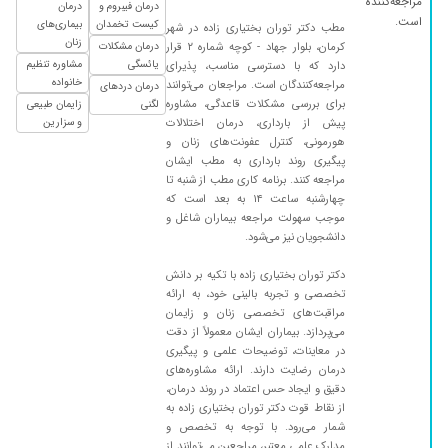
مراجعه‌کننده
درمان فیبروم و
درمان
۱۴۰۰/۰۲/۲۵
بارداری و مراقب های بارداری اوکی بوده
است.
کیست تخمدان
بیماری‌های
مطب دکتر توران بختیاری زاده در شهر
زنان
۱۴۰۰/۰۹/۲۷
کرمان، بلوار جهاد - کوچه شماره ۲ قرار
درمان مشکلات
ایشون بسیارباصبروحوصله وبااخلاق و کارآمدهستن
یائسگی
مشاوره تنظیم
دارد که با دسترسی مناسب، پذیرای
تشخیصشون عالیه و بنده درمان شدم
خانواده
مراجعه‌کنندگان است. مراجعان می‌توانند
درمان دردهای
۱۴۰۰/۰۵/۱۲
کیست داشتم برطرف شد
برای بررسی مشکلات قاعدگی، مشاوره
لگنی
زایمان طبیعی
پیش از بارداری، درمان اختلالات
و سزارین
۱۳۹۹/۰۶/۱۵
بسیار خوش برخورد و مودب
هورمونی، کنترل عفونت‌های زنان و
۱۴۰۰/۰۹/۰۹
خوش اخلاق عالی و مهربون
پیگیری روند بارداری به مطب ایشان
مراجعه کنند. برنامه کاری مطب از شنبه تا
۱۴۰۰/۰۵/۳۰
عالی بود خیلی عالی
چهارشنبه ساعت ۱۴ به بعد است که
موجب سهولت مراجعه بیماران شاغل و
۱۴۰۰/۰۲/۱۲
دربازه قرص سیپرون ک گفتن دیگ نخور ضررداره
دانشجویان نیز می‌شود.
۱۴۰۰/۰۹/۳۰
دکتر خوبی هستن واقعا
دکتر توران بختیاری زاده با تکیه بر دانش
۱۳۹۹/۰۴/۱۷
خیلی خوب بوده است
تخصصی و تجربه بالینی خود، به ارائه
۱۳۹۹/۱۱/۰۲
دکتر دوران بارداری بنده بودن و فوق العاده خوبن
مراقبت‌های تخصصی زنان و زایمان
می‌پردازد. بیماران ایشان معمولاً از دقت
۱۴۰۰/۱۲/۲۳
عدم رضایت
در معاینات، توضیحات علمی و پیگیری
۱۴۰۰/۱۰/۱۳
خوب بوده
درمان رضایت دارند. ارائه مشاوره‌های
دقیق و ایجاد حس اعتماد در روند درمان،
۱۴۰۰/۱۰/۰۶
دکتر خوبیه
از نقاط قوت دکتر توران بختیاری زاده به
شمار می‌رود. با توجه به تخصص و
۱۴۰۰/۱۰/۱۹
با تجربه
مدارک علمی معتبر، مراجعین می‌توانند از