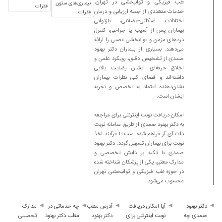
طب فیزیکی و توانبخشی در تهران،
بیماری‌های ستون
کردند و نتیجه بسیار عالی بود .
فقرات
خدمات متعددی از جمله ارزیابی و درمان
فقرات
۱۴۰۱/۰۵/۲۵
من بیمار دکتر صمدی هستم یادمه روز اول که به
اختلالات اسکلتی-عضلانی، بازتوانی
بیماران پس از آسیب یا جراحی، کنترل
ایشان مراجعه کردم با کمر خمیده و درد فراوان در
دردهای مزمن و توانبخشی عصبی را ارائه
ناحیه دیسک کمر بود از زمان مراجعه و تا به حال
می‌دهند. بسیاری از بیماران دکتر بهنود
خدا رو شکر با تشخیص عالی و مداواهای بجا و
صمدی از تشخیص دقیق، رویکرد علمی و
مفید ایشان درد به کلی از بین رفت و به زندگی
اخلاق حرفه‌ای ایشان رضایت بالایی
عادی برگشتم در حال حاضر به محض پیدا شدن
داشته‌اند و فضای کلی نظرات بیماران
کوچکترین درد در عضلات یا استخوان به ایشان
نشان‌دهنده اعتماد به تخصص و تجربه
ایشان است.
مراجعه میکنم و خدا رو شکر با درایت و تشخیص
خوب و عالی ایشان کوچکترین مشکلی ندارم برای
امکان دریافت نوبت اینترنتی برای مراجعه
همین ما خانوادگی بیمار دکتر صمدی هستیم چون
به دکتر بهنود صمدی از طریق سامانه نوبت
به دانش و تشخیص و مداوای عالی ایشان اعتقاد و
دات آی آر فراهم شده است تا فرآیند اخذ
اطمینان کامل داریم
نوبت برای بیماران تسهیل گردد. دکتر بهنود
صمدی با تکیه بر دانش تخصصی و
۱۴۰۵/۰۵/۰۱
سلام ویزیت اولیه انجام دادم برخورد خیلی خوبی
مدارک معتبر، یکی از پزشکان شناخته شده
داشتن احساس میکنم توکارشون مهارت خوبی دارن
در حوزه طب فیزیکی و توانبخشی تهران
در حال حاضر دارم به دستورات ایشان انجام میدم تا
محسوب می‌شود.
ببینم چه میشه.
۱۴۰۴/۰۹/۲۴
عدم رضایت
دکتر بهنود
آیا امکان دریافت
آدرس مطب
چه خدماتی در
مدارک
صمدی چه
نوبت اینترنتی برای
دکتر بهنود
مطب دکتر بهنود
تحصیلی
۱۴۰۳/۰۷/۲۳
بینظیر