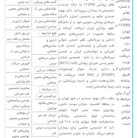
توانبخشی
آسیب‌های ورزشی
درد مزمن
۱۴۰۳/۰۳/۱۹
بسیار بسیار عالی
نظام پزشکی 112092 به ارائه خدمات
با شماره
توانبخشی پس از
توانبخشی عصبی
تخصصی به بیماران می‌پردازند. دکتر بهنود
۱۴۰۴/۰۷/۲۸
زانو و تزریق کردم
نظام
سکته مغزی
و عضلانی
صمدی علاوه بر تخصص اصلی، دکترای
پزشکی
توانبخشی پس از
منوال تراپی و
۱۴۰۴/۰۳/۱۳
عالی هستن
حرفه‌ای پزشکی عمومی خود را از دانشگاه
112092 در
جراحی ارتوپدی
اوستئوپاتی
علوم پزشکی ایران دریافت کرده‌اند و
۱۴۰۱/۰۸/۰۱
مچ دست راستم خیلی درد داشت و نمیتوانستم به
تهران
فلج اندام‌ها
تزریق داخل
سابقه عضویت در انجمن‌های معتبر
فعالیت
جایی تکیه دهم که با چند جلسه پیش ایشان بنده
مفصل و بافت نرم
داخلی و بین‌المللی نظیر انجمن جهانی
آرتروز و
دارد.
کاملا خوب شدم
طب فیزیکی و توانبخشی، انجمن طب
بیماری‌های
برنامه‌ریزی
امکان
فیزیکی و توانبخشی ایران و انجمن
مفصلی
بازتوانی پس از
۱۳۹۸/۰۶/۰۴
دوستم به نام خانم نجیبه رضائی بسیار نتیجه دیدند
دریافت
جراحی
بین‌المللی درد را دارند. همچنین ایشان
درمان دردهای
نوبت
۱۴۰۱/۱۱/۱۹
بسیار خوش اخلاق و در تشخیص ماهر و با تجربه
عضو رسمی شورای پزشکی کانادا (MCC)
مزمن
آموزش حرکات
اینترنتی از
و دارای مدرک منوال اوستئوپات
اصلاحی
اختلالات حرکتی
۱۴۰۳/۱۱/۱۴
التهاب مفصل ران داشتم ودر حال درمان هستم
طریق
(DOMP) از NAO کانادا می‌باشند که
کاردرمانی و
بیماری‌های عصبی
خیلی بهتر شدم
سامانه
نشان‌دهنده دانش و تجربه بین‌المللی در
فیزیوتراپی
عضلانی
زمینه توانبخشی است.
نوبت دات
۱۴۰۱/۱۲/۰۶
عالی با تجر
مشاوره تخصصی
درد سیاتیک
آی آر برای
طب فیزیکی
تیرکشیدن کمر
۱۴۰۴/۰۵/۱۸
بی حسی و گزگز مچ دست
مطب دکتر بهنود صمدی در شهر تهران و
مراجعه به
طراحی برنامه‌های
دردهای مقاوم
در منطقه اقدسیه، خیابان موحد دانش،
مطب
ورزشی درمانی
۱۴۰۲/۰۱/۱۱
زانو درد داشتم و خیلی حوب شدم
مفاصل
روبه‌روی سپند، نبش کوچه نیلوفر،
ایشان
تزریق‌های
دیسک کمر غیر
۱۴۰۳/۰۹/۰۳
ساختمان فوق تخصصی پزشکان
مشکل دیسک کمر داشتم و با فیزیوتراپی بهتر شد.
فراهم
تخصصی مفصل
جراحی
صاحبقرانیه، طبقه چهارم، واحد ۴۰۸ قرار
است.
و اعصاب
۱۴۰۴/۰۵/۰۴
آسیب برای دویدن درمان عالی
دارد که دسترسی مناسبی برای بیماران
سندرم درد مزمن
روش‌های کم
فراهم می‌کند. ایشان به عنوان متخصص
کمر
۱۴۰۴/۰۱/۱۲
زانو درد داشتم آقای دکتر سه با پی آر پی تجویز
تهاجمی ستون