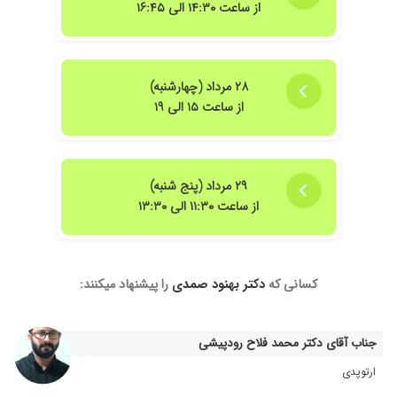
از ساعت ۱۴:۳۰ الی ۱۶:۴۵
دکتر برطرف شد.
۱۴۰۴/۱۲/۰۶
خوش برخوردعالی
۱۴۰۳/۱۲/۱۴
دست درد و پادرد شدید
۲۸ مرداد (چهارشنبه)
۱۴۰۲/۰۱/۲۹
بسیار دکتر حاذق و متعهد و اخلاق مداری هستند
از ساعت ۱۵ الی ۱۹
۱۴۰۳/۰۷/۱۸
بسیار عالی
۱۴۰۳/۰۶/۱۰
بسیار دکتر خوب و کار بلدی هستن
۱۴۰۴/۰۹/۲۷
بسیار پزشک حاذق و با اخلاق حرفهای هستند کاملا
۲۹ مرداد (پنج شنبه)
خوش برخورد و با سواد خداوند حفظشون کنه
از ساعت ۱۱:۳۰ الی ۱۳:۳۰
۱۴۰۰/۰۸/۱۲
مامانم مشکل کمر داشت
۱۴۰۰/۰۵/۰۸
سلام دیسک
۱۴۰۰/۰۹/۰۱
وقت ندارم
کسانی که
دکتر بهنود صمدی
را پیشنهاد میکنند:
۱۴۰۳/۰۸/۱۵
مشکل زانو دردی
۱۴۰۳/۱۰/۰۸
مادرم بیمارایشون هستند
جناب آقای دکتر محمد فلاح رودپیشی
۱۴۰۴/۰۷/۱۹
بسیار عالی
ارتوپدی
۱۴۰۴/۰۳/۱۰
راضی هستم و قطعا به دیگران پیشنهاد میدم .