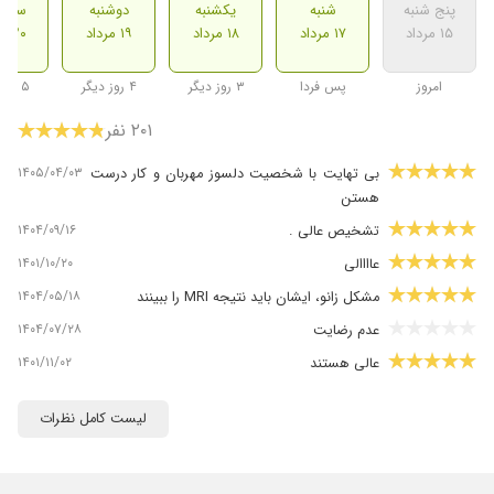
پنج شنبه
شنبه
یکشنبه
دوشنبه
سه ش
۱۵ مرداد
۱۷ مرداد
۱۸ مرداد
۱۹ مرداد
۲۰ مرداد
امروز
پس فردا
۳ روز دیگر
۴ روز دیگر
۵ روز دیگر
۲۰۱ نفر
۱۴۰۵/۰۴/۰۳
بی تهایت با شخصیت دلسوز مهربان و کار درست
هستن
۱۴۰۴/۰۹/۱۶
تشخیص عالی .
۱۴۰۱/۱۰/۲۰
عاااالی
۱۴۰۴/۰۵/۱۸
مشکل زانو، ایشان باید نتیجه MRI را ببینند
۱۴۰۴/۰۷/۲۸
عدم رضایت
۱۴۰۱/۱۱/۰۲
عالی هستند
۱۴۰۰/۰۷/۱۳
در طول درمان
لیست کامل نظرات
۱۴۰۳/۱۲/۱۴
برای درد کمر پدرم مراجعه کردیم، فعلا تحت درمان
هستند ، اما دکتر به شدت مهربان،عالم و با وقار
بودند.