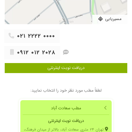
بود وباعث میشد آدم کمی استرسش کم بشه
۱۴۰۲/۰۲/۲۷
بسیارعالی
مسیریابی
۱۳۹۹/۱۱/۱۸
من و خانواده ام چند سال هست که پیش ایشون
میاییم بسیار دکتر با شخصیت هستند و بدون هیچ
نقصی کارشون رو انجام میدن ، از همینجا از آقای
۰۲۱ ۲۲۲۲ ۰۰۰۰
دکتر تشکر میکنم ،عمرشون زیاد
۱۳۹۹/۰۶/۱۲
یه بار با مادرم یه دندونپزشکی میرفتیم انقدر مسیرش
۰۹۱۲ ۰۱۲ ۲۰۲۸
شلوغ بود که نصف راه برگشتیم ولی توو مسیر مطب
دکتر بهمن پور اقدم الاف نشدیم
دریافت نوبت اینترنتی
۱۳۹۹/۰۳/۲۱
جا پارک خوبی داشت الاف نشدیم
۱۴۰۱/۰۷/۲۴
با سلام و خسته نباشید
۱۳۹۹/۰۳/۲۲
انسان با وقاری بود
لطفاً مطب مورد نظر خود را انتخاب نمایید:
۱۴۰۲/۰۳/۲۴
برای ایمپلنت مراجعه کردم بسیار راضی هستم
۱۳۹۹/۱۰/۱۳
من بیشتر به بهداشت مطب حساس بودم که
مطب سعادت آباد
خوشبختانه بسیار بهداشتی کارشون رو انجام دادن
متشکرم از آقای دکتر
دریافت نوبت اینترنتی
۱۳۹۹/۰۴/۲۴
کیفیت کارشون فوقالعادست
تهران ۲۴ متری سعادت آباد، بالاتر از میدان فرهنگ،