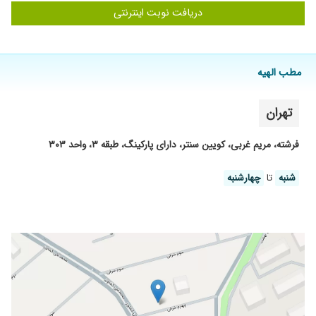
دریافت نوبت اینترنتی
۱۳۹۹/۱۲/۲۳
بسیار باتجربه وخشن
۱۴۰۲/۱۰/۲۰
کامپوزیت انجام دادم در جلسه مشاوره کاملا توضیح
دادن و بسیار تمیز و حرفه ای کار کردن، بسیار راضیم
هم از جنس کامپوزیت تو نوع کار ایشون ممنون از
مطب الهیه
آقای دکتر
۱۴۰۲/۰۴/۱۳
قیمت لیمنت که واسه من انجام دادند خیلی بهتر از
تهران
جاهای دیگر بود و هنوز هم مشکلی واسش پیش
نیومده
فرشته، مریم غربی، کویین سنتر، دارای پارکینگ، طبقه ۳، واحد ۳۰۳
۱۴۰۰/۰۶/۱۶
8 واحد ایمپلنت رو بدون درد انجام دادن سپاس از
آقای دکتر
شنبه
تا
چهارشنبه
۱۴۰۱/۰۷/۳۰
سلام ،دکتر باتجربه وحاذقی هستن ،برا ایمپلنت
پیششون رفتم ،کارشون عالیه.بهتون توصیه میکنم
۱۳۹۹/۱۰/۲۴
به نظر من اینکه آقای دکتر کارهای ایمپلنت و
همسرشون کارهای زیبایی رو انجام میده خیلی خوبه
،کیفیت کارشون رو بیشتر کرده،
۱۴۰۵/۰۵/۰۵
خیلی متشکرم از شما عالی انجام دادین
۱۴۰۲/۰۸/۰۵
کار دکتر خوب بود ومطبشون هم خیلی شیک وتمیز