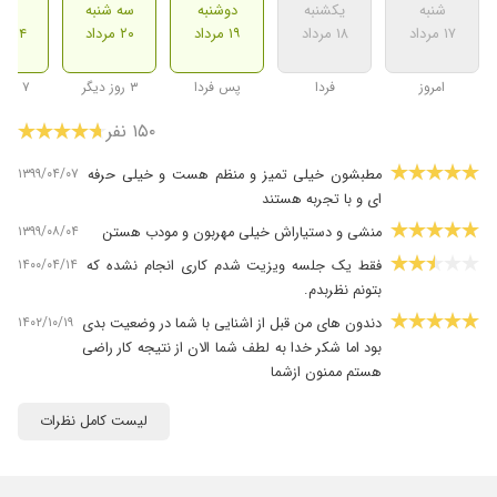
شنبه
یکشنبه
دوشنبه
سه شنبه
شنب
۱۷ مرداد
۱۸ مرداد
۱۹ مرداد
۲۰ مرداد
۲۴ مرداد
امروز
فردا
پس فردا
۳ روز دیگر
۷ روز دیگر
۱۵۰ نفر
۱۳۹۹/۰۴/۰۷
مطبشون خیلی تمیز و منظم هست و خیلی حرفه
ای و با تجربه هستند
۱۳۹۹/۰۸/۰۴
منشی و دستیاراش خیلی مهربون و مودب هستن
۱۴۰۰/۰۴/۱۴
فقط یک جلسه ویزیت شدم کاری انجام نشده که
بتونم نظربدم.
۱۴۰۲/۱۰/۱۹
دندون های من قبل از اشنایی با شما در وضعیت بدی
بود اما شکر خدا به لطف شما الان از نتیجه کار راضی
هستم ممنون ازشما
۱۴۰۰/۰۳/۰۷
دکتر خانوادگی ماست، تمامیه کارایی که انجام میدن
لیست کامل نظرات
بدون نقصه . چندین سال هست که ازشون راضی
هستیم
۱۳۹۹/۰۳/۲۶
دکتر بسیار با تجربه و بی نظیری هستند