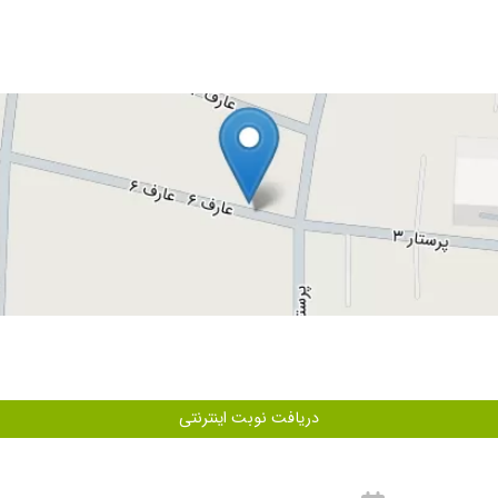
همش بینی میکشیدم بالا ، که دکتر بعد از ویزیت بنده و درخواست سی تی اسکن و دید
 ،خوش اخلاق و به گرمی از مریض استقبال میکنه
ی بودکارشون.
نی رفتم گفتن سینوسات بسته کامل باید عمل کنم من موقعیت عمل کردن نداشتم برام قو
دریافت نوبت اینترنتی
 تشخیص آقای دکتر وتجویز یک قطره دو ورق بهتر شدم.ممنونم از آقای دکتر