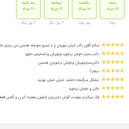
شنبه
یکشنبه
دوشنبه
سه شنبه
۱۷ مرداد
۱۸ مرداد
۱۹ مرداد
۲۰ مرداد
فردا
پس فردا
۳ روز دیگر
۴ روز دیگر
سلام آقای دکتر خیلی مهربان و با صبرو حوصله هستن من پسرم تاز
دکتر بسیار خوش برخورد ومهربان وتشخیص دقیق
دکتربسیارمهربان وخوش برخوردی هستن
سلام.آ
مشکل سرگیجه داشتم. خیلی خیلی بهترم.
عالی و خوش برخورد
فک میکردم عفونت گوش دارم ولی ایشون معاینه کردن و گفتن فقط ا
عدم رضایت
سینوزیت
برای جرم گیری رفتم دکتر باتجربه خیلی مهربان و با شخصیت هستن