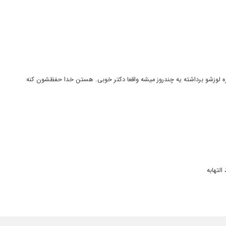
ه لوزشو برداشته یه چندروز میشه واقعا دکتر خوبی. هستن خدا حفظشون کنه
لتهابه
د