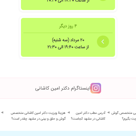
از ساعت ۱۷:۳۰ الی ۲۰:۳۰
 کلافه اخرین نفر ردم کرد بداخلاقی هم میکرد از بس منتظر موندم کمردرد شدم
دم ونتیجه خاصی نگرفتم
۴ روز دیگر
۲۰ مرداد (سه شنبه)
ند
از ساعت ۱۹:۴۰ الی ۲۱:۳۰
بی خوش برخوردی دیدم محترمانه رفتار میکنن کار بلدن درک و فهمشون عالی خدا حفظش
اینستاگرام دکتر امین کاشانی
ید صبر کنم. بعد نظر بدم بهتره
ه بودیم دخترم رو هم رایگان ویزیت کردند و آدرس دکتر دیگه ای که میخواستیم بهمون داد
حوصله و دقت کارشون را انجام دادند خیلی راضی بودم .خدا خیرشون بده .
اشانی متخصص گوش
آدرس مطب دکتر امین
هزینهٔ ویزیت دکتر امین کاشانی متخصص
بت بگیرم؟
کاشانی در مشهد کجاست؟
گوش و حلق و بینی در مشهد چقدر است؟
شد. آقای دکتر بسیار خوش برخورد و با حوصله هستن و با خیلی محترمانه رفتار میکنن
ش