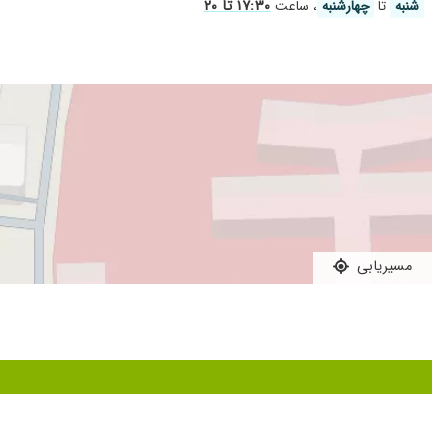
۱۷:۳۰ تا ۲۰
شنبه
تا
چهارشنبه
، ساعت
عااااااااالی
خیلی دکتر
من چندین سال بود که حالت گیر بودن حلق و بینی داشتم و باید 
هستم دکتر خیلی خوب تشخیص و تجویز کرده ضمنا خیلی دکتر خوب
عدم رضایت
عااااااااااااااااالی
تشخیص بیماری درست و با اخلاق و حوصله جوابگو هستن
سلام بااینکه خیلی معطل شدیم برای شستشوی گوش پسرم رفتم عال
مسیریابی
عالی بودن
عدم رضایت
عالی هستن خیلی با اخلاق و با تجربه من پیش ایشون برای گیپی بی
شکر دستشون سبکه
عالی،درحال درمان
عفونت لوزه سوم داشتم فکر میکردم از قسمت گوش و گلو ناراحتم.با
عمل لوزه