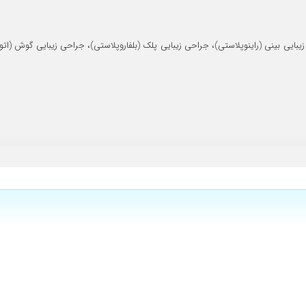
اروهارو یکی یکی برام توضیح دادن سینوزیت دارم کامل برام توضیح دادن چیکار باید ب
ضیحات لازم رو به شما میدن.
حلق و بینی، دارای بورد تخصصی، نظام پزشکی ۱۶۱۴۱۲، جراحی زیبایی بینی (راینوپلاستی)، جراحی زیبایی پلک (بلفاروپل
 و مریض ها یکی یکی وارد اتاق میشدن و وقت میذاشتن برای تشخیص درست تشخیص ش
 پنج روزه پسرم عمل لوزه انجام داده امیدوارم که بهبودی کامل حاصل بشه
ه مصرف داروبهترشدم.عالی بودن