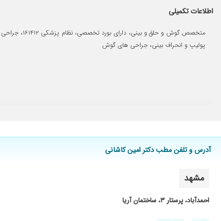
فوق العاده کاربلد حرفه ی خیلی با حوصله خوش رو و مهربون همه د
اطلاعات تکمیلی
صبور و با حوصله به توضیحات شما گوش می دهند و همونطور هم تو
متخصص گوش و 
سلام بسیار با حوصله ویزیت کردن بسیار مهربان پاسخگو بودن
پولیپ و انحراف بینی، جراحی های گوش
برخورد خیلی خوب و عالی و به تمام سوالات با حوصله جواب میدادن،
دکتر بسیار خوبی هست
اولین باره مراجعه کردم
من بابت وز وز در گوش رفتم به درستی تشخیص دادند و خوب شد
مشکل گوش
عمل لوزه خوب بود
خیلی خوب بود
آدرس و تلفن مطب دکتر امین کاشانی
عفونت گوش بود مشکل خوب شدم کامل
باسردردشدیدمراجعه کردم دکترتشخیص سینوزیت دادندبعدازیک دور
مشهد
خوش اخلاق
دکتر خوب و با حوصله
احمدآباد، پرستار ۳، ساختمان آریا
ایشون تو کار خودشون بهترین هستن