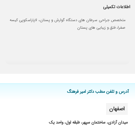
اطلاعات تکمیلی
۱۴۰۵/۰۴/۲۸
دکتر بااخلاق وخوش برخوردی هستن،کیسه صفرا
جراحی کردم،خوب بودن
متخصص جراحی سرطان های دستگاه گوارش و پستان، لاپاراسکوپی کیسه
۱۴۰۳/۱۲/۰۵
دکتر با حوصله و درجه یک
صفرا، فتق و زیبایی های پستان
۱۴۰۴/۱۲/۱۴
یا تحقیق بسیار با ایشان جهت عمل جراحی فتخ
روده آشنا شدم بسیار پزشک حاذق و با تجربه و با
اخلاق و با حوصله هستند اقای دکتر .مطب بسیار
تمیز و خانم منشی بسیار خوش برخورد .ممنونم از
همه زحمات.
۱۴۰۴/۱۲/۰۶
جناب آقای دکتر فرهنگ باسواد و صبور هستند
۱۴۰۳/۱۰/۲۶
من یک جراحی کوچک داشتم کارش عالی بود
۱۴۰۴/۱۱/۲۵
خوش اخلاق و دقیق
آدرس و تلفن مطب دکتر امیر فرهنگ
۱۴۰۴/۱۱/۰۴
دکتری امیرفرهنگ عزیز پزشکی بسیار جوان، خوش
اخلاق، مهربان، دلسوز، حرفه ای و ماهر، با دقت و
توجه، رسیدگی بالا به بیمارخاله مدینه عزیز من بعد از
اصفهان
5ساعت عمل سخت 1ساعت بعد به هوش اومد
سوگند از اصفهان 22 شهریور 1404
میدان آزادی، ساختمان سپهر، طبقه اول، واحد یک
۱۴۰۵/۰۲/۱۰
انسداد روده پدرم بنظرم عالی هستن