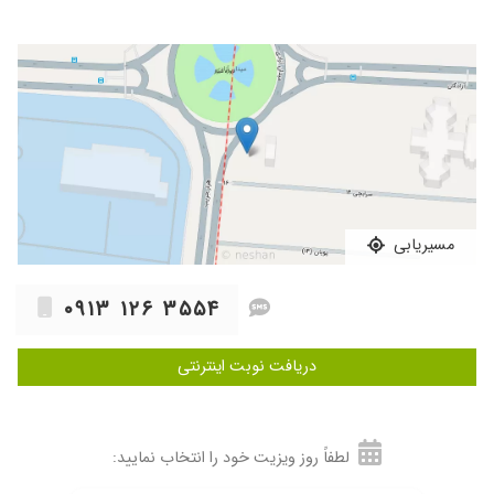
۱۴۰۵/۰۱/۲۹
با سلام و عرض ادب خدمت جناب دکتر امیر فرهنگ
و تشکر بسیار از زحمات ایشون خدا حفظشون کنه
۱۴۰۴/۱۲/۱۷
مادرم انسداد روده داشتند بهصورت اورژانسی دکتر
عمل شون کردند. طی یک ساعت عمل کاملا روده رو
بررسی کردند. دکتر فرز و زرنگی هستند. بنظرم
کارشون عالیه. مادرم الان کاملا حالشون خوبه.از دکتر
بسیار ممنونیم
۱۴۰۵/۰۲/۱۶
دکتر با اخلاق و صبور خوش بر خورد و با تجربه ای
هست
مسیریابی
۱۴۰۴/۰۹/۱۵
با توجه به شرایط اورژانسی که داشتم خیلی زود
نوبت عمل دادن و عمل شدم.
۰۹۱۳ ۱۲۶ ۳۵۵۴
۱۴۰۵/۰۲/۰۱
درود بر آقای دکتر عزیز مادرم یک جراحی حساسی
داشتند و خداروشکر آقای دکتر به خوبی از پس این
دریافت نوبت اینترنتی
عمل بر اومدن. و خیلی هم خوش اخلاق هستند و
برای بیماران حوصله به خرج میدهند. خیلی ممنونیم
ازشون
۱۴۰۴/۰۷/۱۸
جراحی تیرویید.بسیار دلوز
لطفاً روز ویزیت خود را انتخاب نمایید:
۱۴۰۴/۱۲/۰۶
دکتر جوان حاذق مسولیت پذیر خوش اخلاق وقت