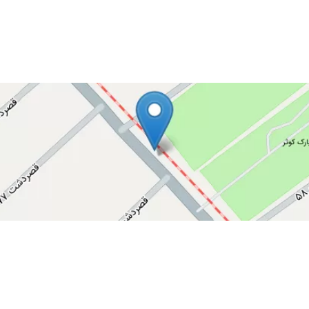
ن دارو تجویز کردن،،بهتر شدن با مصرف داروها
فته بودن باید عمل کنم بعد از مراجعه به دکتر خازنچی و معاینه گفتن که درد زانو از کمر
بابت وقتی که برای مریضاشون میدارن
 رضایت دارم