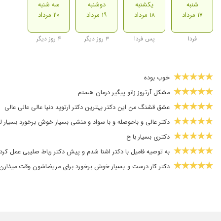
شنبه
یکشنبه
دوشنبه
سه شنبه
۱۷ مرداد
۱۸ مرداد
۱۹ مرداد
۲۰ مرداد
فردا
پس فردا
۳ روز دیگر
۴ روز دیگر
خوب بوده
مشکل آرتروز زانو پیگیر درمان هستم
عشق قشنگ من این دکتر بہترین دکتر ارتوپد دنیا عالی عالی عالی
دکتر عالی و باحوصله و با سواد و منشی بسیار خوش برخورد بسیار ل
دکتری بسیار با ح
به توصیه فامیل با دکتر اشنا شدم و پیش دکتر رباط صلیبی عمل کر
دکتر کار درست و بسیار خوش برخورد برای مریضاشون وقت میذارن و
نبود
عدم رضایت
عالیه کارش