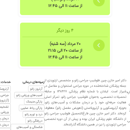
از ساعت ۱۱ الی ۱۲:۴۵
۴ روز دیگر
۲۰ مرداد (سه شنبه)
از ساعت ۲۰ الی ۲۱:۱۵
از ساعت ۱۱ الی ۱۲:۴۵
دکتر امیر خازن چین فلوشیپ جراحی زانو و متخصص ارتوپدی از
زمینه‌های درمانی:
خدمات:
جمله پزشکان شناخته‌شده در حوزه جراحی استخوان و مفاصل در
آرتروز زانو
آرتروسک
شیراز است. ایشان با شماره نظام پزشکی ۱۳۸۴۲۷ و سابقه
ره
آسیب‌های ورزشی زانو
جراحی 
تحصیلات تخصصی، به‌عنوان فلوشیپ جراحی زانو، تمرکز اصلی
(آرتروپ
پارگی منیسک
فعالیت حرفه‌ای خود را بر درمان مشکلات و آسیب‌های زانو،
ن
تشخیص 
به‌ویژه آرتروسکوپی و آرتروپلاستی (تعویض مفصل زانو) معطوف
پارگی رباط صلیبی
ورزشی ز
کرده‌اند. دکتر امیر خازن چین فارغ‌التحصیل فلوشیپ جراحی زانو
درد و تورم زانو
درمان پ
از دانشگاه علوم پزشکی ایران بوده و پیش از آن دوره تخصصی
دررفتگی زانو
ب
جراحی ارتوپدی را نیز در همین دانشگاه گذرانده‌اند.
درمان غ
شکستگی و آسیب‌های