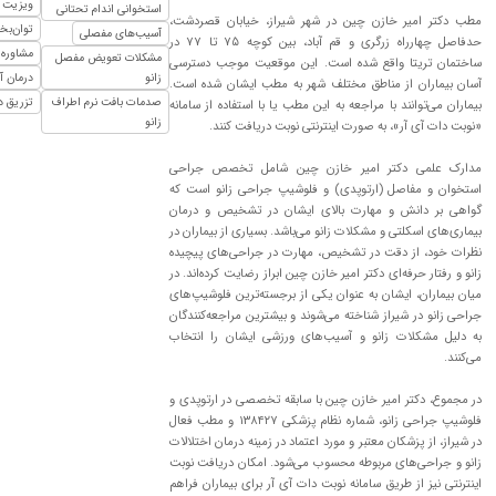
ویزیت 
استخوانی اندام تحتانی
مطب دکتر امیر خازن چین در شهر شیراز، خیابان قصردشت،
توان‌بخ
آسیب‌های مفصلی
حدفاصل چهارراه زرگری و قم آباد، بین کوچه ۷۵ تا ۷۷ در
مشاوره 
مشکلات تعویض مفصل
ساختمان تریتا واقع شده است. این موقعیت موجب دسترسی
زانو
درمان آ
آسان بیماران از مناطق مختلف شهر به مطب ایشان شده است.
صدمات بافت نرم اطراف
تزریق د
بیماران می‌توانند با مراجعه به این مطب یا با استفاده از سامانه
زانو
«نوبت دات آی آر»، به صورت اینترنتی نوبت دریافت کنند.
مدارک علمی دکتر امیر خازن چین شامل تخصص جراحی
استخوان و مفاصل (ارتوپدی) و فلوشیپ جراحی زانو است که
گواهی بر دانش و مهارت بالای ایشان در تشخیص و درمان
بیماری‌های اسکلتی و مشکلات زانو می‌باشد. بسیاری از بیماران در
نظرات خود، از دقت در تشخیص، مهارت در جراحی‌های پیچیده
زانو و رفتار حرفه‌ای دکتر امیر خازن چین ابراز رضایت کرده‌اند. در
میان بیماران، ایشان به عنوان یکی از برجسته‌ترین فلوشیپ‌های
جراحی زانو در شیراز شناخته می‌شوند و بیشترین مراجعه‌کنندگان
به دلیل مشکلات زانو و آسیب‌های ورزشی ایشان را انتخاب
می‌کنند.
در مجموع، دکتر امیر خازن چین با سابقه تخصصی در ارتوپدی و
فلوشیپ جراحی زانو، شماره نظام پزشکی ۱۳۸۴۲۷ و مطب فعال
در شیراز، از پزشکان معتبر و مورد اعتماد در زمینه درمان اختلالات
زانو و جراحی‌های مربوطه محسوب می‌شود. امکان دریافت نوبت
اینترنتی نیز از طریق سامانه نوبت دات آی آر برای بیماران فراهم