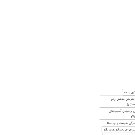
وپی زانو
تعویض مفصل زانو
لاستی)
و درمان آسیب‌های
انو
ارگی منیسک و رباط‌ها
یرجراحی بیماری‌های زانو