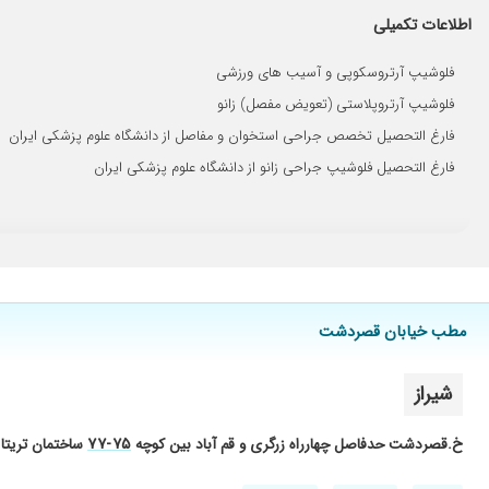
عدم رضایت
اطلاعات تکمیلی
مشکل زانو دارم و تحت درمان هستم تشخیص و برخوردشون عالی بود 
آسیب دیدگی رباط مچ پا درمان دردناک ولی بسیار عالی
فلوشیپ آرتروسکوپی و آسیب های ورزشی
عدم رضایت
فلوشیپ آرتروپلاستی (تعویض مفصل) زانو
دکتر خوش برخورد بود ولی بعد از یک ساعت ونیم از نوبتی که از سای
فارغ التحصیل تخصص جراحی استخوان و مفاصل از دانشگاه علوم پزشکی ایران
قلب درد
فارغ التحصیل فلوشیپ جراحی زانو از دانشگاه علوم پزشکی ایران
درد شدید زانو داشتم یک بار مراجعه کردم و واقعا خوب شدم.به دیگرا
مادرم پیش ایشون تعویض مفصل زانو کردن و خیلی راضی هستن و م
خوب درماند
دکتر بسیار حاذق و با تجربه و باسواد هستند
زانوی پرانتزی داشتم عمل کردم با وجودی که دکتر گفتن احتمال داره 
مطب خیابان قصردشت
برخورد
شیراز
عدم رضایت
فعلا شروع پیگیری و تشخیص هست
۷۵-۷۷
خ.قصردشت حدفاصل چهارراه زرگری و قم آباد بین کوچه
ساختمان تریتا
رضایت کامل