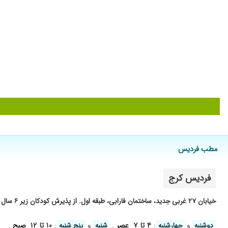
زانودرد
هنوز درمان انجام نشده
تازه مراجعه کردم
برای همه ی مریضاشون یه نسخه میپیچن و برای همه پلاسما تراپ
سیاتیک در حال درمان هستم
پراتذرل
خیلی خوب
فوق العاده دکتر خوب هستن
دررفتگی کتف
خیلی خوبه
مطب فردیس
درحال درمانم
عالی بود
فردیس کرج
هنوز تحت درمان هستم
خیابان ۲۷ غربی جدید، ساختمان فارابی، طبقه اول. از پذیرش کودکان زیر ۶ سال
زانودرد
دردمفصلی عالی
۴ تا ۷
۱۰ تا ۱۲
دوشنبه
و
چهارشنبه
:
عصر
.
شنبه
و
پنج شنبه
:
صبح
.