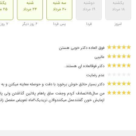
یکشنبه
دوشنبه
سه شنبه
شنبه
یکشن
۱۸ مرداد
۱۹ مرداد
۲۰ مرداد
۲۴ مرداد
۲۵ مرداد
امروز
فردا
پس فردا
۶ روز دیگر
۷ روز دیگر
فوق العاده دکتر خوبی هستن
عالییی
دکتر فوقالعاده ای هستند.
عدم رضایت
دکتر بسیار حاذق خوش برخورد با دقت و حوصله معاینه میکنن و ب
ازمایش خون گفتندعمل میکنندوالان نزیدیک۲ماه تعویض مفصل زانوشدم وخدارشکرراه میرم وشب وروز دعا به جون دکترمیکنم واقعا فامیلیشون شریفی برازندشون چون هم انسان بسیارشریف وخیلی دکترحاذق وباتجربه هستند️️️
خیلی عالیه
عالی بودن
بسیار عالی