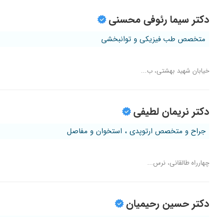
هنوز دارو نگرفتهایم ولی عالی هستن
دکتر سیما رئوفی محسنی
ایشون دکتر خوبیه من تنگی کانال نخاعی داشتم
تشخیص سریع و دقیق
متخصص طب فیزیکی و توانبخشی
مینسک پام پاره شده تحت درمانم
دکتر بسیار خوبی هستن
خیابان شهید بهشتی، ب...
پارگی رباط کف پا
بسیار عالی
خیلی خوبه
دکتر نریمان لطیفی
دکتر خیلی خوبیی
جراح و متخصص ارتوپدی ، استخوان و مفاصل
گردن درد داشتم در حال در مان هستم
دیسک کمر
چهارراه طالقانی، نرس...
تشخیص ایشان بسیار عالی است
زانو درد
فعلا جلسه اول است
دکتر حسین رحیمیان
منیسک پا