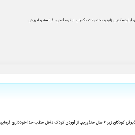
رتروسکوپی زانو و تحصیلات تکمیلی از کره، آلمان، فرانسه و اتریش.
فتیم . در مرحله پیگیذیهای بعدی هستیم
عطلی زیاد دارد منشی هم بداخلاقی
رف شد
معذوریم
. از آوردن کودک داخل مطب جدا خودداری فرمایید
اسب ونتیجه بخش رو تجویز میکنه