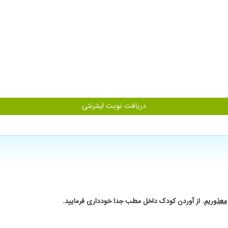
ی توصیه میکنن تشخیصشون با تشخیص دکتر بعدی که رفتم پیششون کاملا متفاوت بود
دریافت نوبت اینترنتی
معذوریم
. از آوردن کودک داخل مطب جدا خودداری فرمایید.