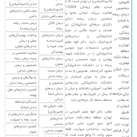
(اندودانتیکس) در تهران است که با
اخلاق
فاروجی
دندان
دندان (اندودانتیکس)
شماره نظام پزشکی 123004
متخصص
(اندودانتیکس)
۱۴۰۳/۰۸/۲۹
عصب‌کشی دندان‌های
همه چی عالی پرسنل و خانم مبینا عالی خانم دکتر
فعالیت می‌کند. ایشان علاوه بر
درمان ریشه
عصب‌کشی دندان
دائمی
عالی برخورد عالی کارم سریع انجام شد
تخصص درمان ریشه، دارای
با شماره
درمان کانال
درمان مجدد ریشه
دکترای حرفه‌ای دندانپزشکی نیز
نظام
۱۴۰۲/۰۸/۲۸
دکتر عالی هستن
ریشه
(ری‌تریتمنت)
هستند و تجربه بالایی در حوزه
پزشکی
درمان دندان‌های
برداشت پوسیدگی‌های
۱۴۰۳/۱۱/۲۸
دندانپزشکی و درمان‌های
درمان ریشه داشتم ، دکترهای دیگه گفته بودن باید
123004 در
آسیب‌دیده به
عمقی و درمان
اندودانتیک دارند. دکتر الهه مقیم
بکشی ولی ایشون کاملا درمان کردن
تهران و
علت ضربه یا
دندان‌های عفونی
فاروجی تحصیلات دوره عمومی
منطقه
۱۴۰۰/۱۱/۲۱
پوسیدگی
بسیار با حوصله و دقت کار میکنند
مشاوره تخصصی در
دندانپزشکی را در دانشکده شهید
سعادت‌آباد
درمان دندان‌های
زمینه درمان ریشه
بهشتی و دوره تخصصی درمان
۱۴۰۳/۰۸/۲۷
تشخیص سریع صحیح .انجام درمان هم دقیق و با
فعالیت
عفونی
ریشه را در دانشکده دندانپزشکی
تشخیص و درمان
حوصله .پزشک حاذق خوش برخورد با بیمار .و
دارد. امکان
مشهد گذرانده‌اند. همچنین به مدت
درمان مجدد
دردهای دندانی
پرسنل کلینیک شون هم با حوصله و مهربان با بیمار
دریافت
ریشه دندان
دو سال به عنوان استادیار در
رادیوگرافی و بررسی
و وقت دهی متناسب با شرایط بیمار .عالی در کل
نوبت
دانشکده دندانپزشکی بندرعباس
تشخیص و
تخصصی ریشه دندان
اینترنتی
خانم دکتر و خیلی راضی بودم .
فعالیت آموزشی داشته‌اند و بیش از
درمان دردهای
کشیدن دندان‌های عقل
برای مراجعه
۱۲ سال در کلینیک‌ها و مطب‌های
دندانی منشأ
نهفته
۱۴۰۴/۰۷/۱۱
بی نهایت عالی ریشه دندانم رو درست کرد
دندانی
به مطب
مختلف سابقه کار حرفه‌ای دارند.
نایت‌گارد (محافظ
ایشان از
۱۴۰۵/۰۲/۲۴
بافت اضافی لثه
بسیار خوشبرخورد و باحوصله و حرفهای
دندان شبانه)
مطب دکتر الهه مقیم فاروجی در
(هیپرپلازی)
طریق
جایگزینی دندان‌های از
۱۴۰۴/۰۱/۰۹
عدم رضایت
تهران، منطقه سعادت‌آباد، میدان
سامانه
دندان‌های
دست رفته با ایمپلنت
کاج، سرو غربی، نبش خیابان
حساس
نوبت دات
۱۴۰۳/۱۲/۰۱
از بیماران قدیم خانم دکتر هستیم بسیار نازنین
کشیدن دندان‌های
مروارید، ساختمان مروارید، طبقه
آی آر فراهم
عفونت دندانی
مهربان کاربلد و کار درست و از خوش اخلاق هستن
دشوار
سوم، واحد ۲۰ واقع شده است که
است.