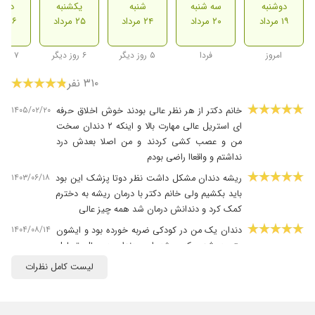
دوشنبه
سه شنبه
شنبه
یکشنبه
دوشن
۱۹ مرداد
۲۰ مرداد
۲۴ مرداد
۲۵ مرداد
۲۶ مرداد
امروز
فردا
۵ روز دیگر
۶ روز دیگر
۷ روز دیگر
۳۱۰ نفر
۱۴۰۵/۰۲/۲۰
خانم دکتر از هر نظر عالی بودند خوش اخلاق حرفه
ای استریل عالی مهارت بالا و اینکه ۲ دندان سخت
من و عصب کشی کردند و من اصلا بعدش درد
نداشتم و واقعاا راضی بودم
۱۴۰۳/۰۶/۱۸
ریشه دندان مشکل داشت نظر دوتا پزشک این بود
باید بکشیم ولی خانم دکتر با درمان ریشه به دخترم
کمک کرد و دندانش درمان شد همه چیز عالی
۱۴۰۴/۰۸/۱۴
دندان یک من در کودکی ضربه خورده بود و ایشون
متوجه شدن که ریشه این دندان در حال تحلیل
رفتن هستش براحتی عصب کشی کردن بدون
لیست کامل نظرات
کوچکترین دردی بسیار پزشک با اخلاق و با
حوصلهای هستن..قبلش توسط دکتر دیگه ای
ویزیت شدم و ایشون گفتن کار شما خیلی پیچیده