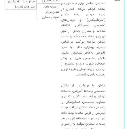
دندان عفونی
ولی قیمتها یکم بالاست که البته مربوط به
فیشورسیلنت (درزگیری
دسترسی مناسبی برای مراجعان این
از دست دادن
شیارهای دندان)
تخصصشون میشه
منطقه فراهم می‌کند. ایشان در
دندان بر اثر
زمینه درمان ریشه دندان
۱۴۰۳/۰۵/۰۲
من خیلی راضیم کارشون عالی
ضربه یا بیماری
(اندودانتیکس) و درمان‌های
۱۴۰۴/۰۵/۰۱
بسیار دقیق و عالی و بسیار خوش برخورد
تخصصی عصب‌کشی، شناخته
شده‌اند و بیماران زیادی از شهر
۱۴۰۴/۰۸/۲۱
خدمت خانم دکتر رسیدیم برای درد دندان برای
تهران و محله سعادت‌آباد به مطب
فرزندم از نطر رفتار و تشخیص و درمان و هزینه
ایشان مراجعه می‌کنند. بر اساس
بسیار عالی و دنبال کار تراشی و هزینه ی اصافی
بازخورد بیماران، دکتر الهه مقیم
نبودند
فاروجی به‌خاطر تشخیص دقیق،
دانش تخصصی به‌روز و رفتار
۱۴۰۵/۰۱/۲۵
خانم دکتر یکی از بهترین ها در تهران هستند با
حرفه‌ای شهرت دارد و بسیاری از
حوصله و دقیق و کامل کا شون را انجام میدن و
بیماران از روند درمان و نتیجه نهایی
بسیار هم خوش اخلاق و با وجدان هستند . عالی
رضایت بالایی داشته‌اند.
۱۴۰۴/۰۷/۳۰
عالی هستند
ایشان با بهره‌گیری از دانش
۱۴۰۴/۱۰/۱۷
تخصصی و سابقه آموزشی، خدمات
سلام این نوبت حضوری هست یا تلفنی؟
درمان ریشه، عصب‌کشی دندان و
۱۴۰۴/۰۳/۱۹
فوق العاده حرفه ای،مهربان،ممنونم ازشون با اینکه
مشاوره تخصصی دندانپزشکی را
من خیلی از دندون پزشکی میترسم،ایشون با ارامش
ارائه می‌دهند. امکان دریافت نوبت
کار منو انجام دادن️️
اینترنتی از طریق سامانه نوبت دات
آی آر برای مراجعه‌کنندگان فراهم
۱۴۰۲/۰۹/۲۸
عدم رضایت
است تا بیماران بتوانند به راحتی و