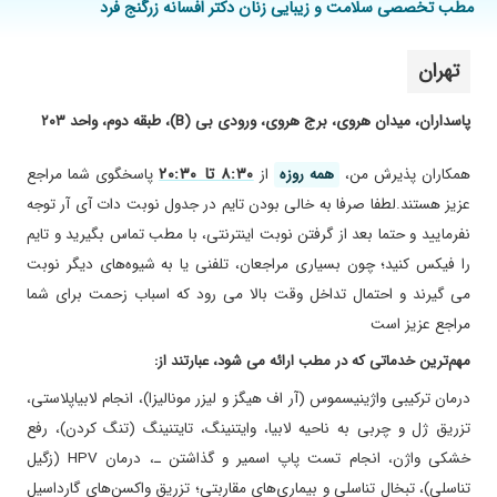
۱۳۹۹/۱۰/۱۴
عالی برای نازایی
مطب تخصصی سلامت و زیبایی زنان دکتر افسانه زرگنج فرد
۱۳۹۹/۰۵/۰۸
برای درمان عفونت رفتم ونتیجه گرفتم
۱۴۰۰/۰۲/۱۶
تهران
زایمان
۱۳۹۷/۰۲/۱۵
عالی هستن
پاسداران، میدان هروی، برج هروی، ورودی بی (B)، طبقه دوم، واحد ۲۰۳
۱۴۰۰/۰۵/۱۲
بسیار بسیار دکتر خوب و کاردانی هستن برای
اقدامات قبل بارداری رفتم کارشون خوبه
۸:۳۰ تا ۲۰:۳۰
همکاران پذیرش من،
همه روزه
از
پاسخگوی شما مراجع
۱۴۰۴/۰۹/۰۳
زایمان
عزیز هستند.لطفا صرفا به خالی بودن تایم در جدول نوبت دات آی آر توجه
۱۴۰۴/۰۷/۰۷
عالی هستن
نفرمایید و حتما بعد از گرفتن نوبت اینترنتی، با مطب تماس بگیرید و تایم
۱۴۰۳/۱۲/۰۵
معاینه
را فیکس کنید؛ چون بسیاری مراجعان، تلفنی یا به شیوه‌های دیگر نوبت
۱۳۹۸/۱۰/۲۳
کار حرفه ای ایشان
می گیرند و احتمال تداخل وقت بالا می رود که اسباب زحمت برای شما
مراجع عزیز است
۱۴۰۰/۱۲/۲۱
بسیار دقیق هستن
۱۴۰۴/۰۸/۰۹
یه بارداری و زایمان بسیار عالی
مهم‌ترین خدماتی که در مطب ارائه می شود، عبارتند از:
۱۴۰۰/۱۲/۰۹
چک اپ انجام دادم
درمان ترکیبی واژینیسموس (آر اف هیگز و لیزر مونالیزا)، انجام لابیاپلاستی،
۱۴۰۱/۰۷/۱۷
بهترین وبااخلاق ترین پزشک زنان ۱۷ سال پیش
تزریق ژل و چربی به ناحیه لابیا، وایتنینگ، تایتنینگ (تنگ کردن)، رفع
دخترم توسط ایشان بدنیا اومد با تشکر از ایشان
خشکی واژن، انجام تست پاپ اسمیر و گذاشتن ـ، درمان HPV (زگیل
۱۴۰۳/۱۲/۱۳
خوب یود
تناسلی)، تبخال تناسلی و بیماری‌های مقاربتی؛ تزریق واکسن‌های گارداسیل