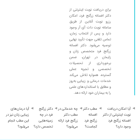
برای دریافت نوبت اینترنتی از
دکتر افسانه زرگنج فرد، امکان
رزرو نوبت آنلاین از طریق
سامانه نوبت دات آی آر وجود
دارد و پس از انتخاب زمان،
تماس تلفنی جهت تأیید نهایی
توصیه می‌شود. دکتر افسانه
زرگنج فرد متخصص زنان و
زایمان در تهران، ضمن
برخورداری از تحصیلات
تخصصی و تجربه عملی
گسترده، همواره تلاش می‌کند
خدمات درمانی و زیبایی به‌روز
و مطابق با استانداردهای علمی
را به بیماران خود ارائه دهد.
آیا امکان دریافت
مطب دکتر
چه خدماتی در
دکتر زرگنج
آیا درمان‌های
نوبت اینترنتی از دکتر
افسانه
مطب دکتر
فرد در چه
زیبایی زنان نیز در
افسانه زرگنج فرد
زرگنج فرد
زرگنج فرد ارائه
زمینه‌هایی
این مطب انجام
وجود دارد؟
کجاست؟
می‌شود؟
تخصص دارد؟
می‌شود؟