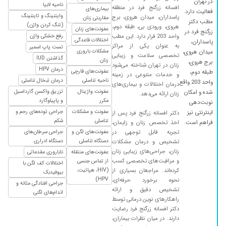
در تهران
ناحیه لابیا
افسانه زرگنج فرد در منطقه
بیماری‌های
۱۳۹۷/۰۲/۰۴
بنظرمن کازش عالیه وحرف نداره
فعالیت دارد.
وایتنینگ و تایتنینگ
پاسداران، میدان هروی، برج
مقاربتی زنان
مطب دکتر
(تنگ کردن واژن)
۱۴۰۳/۰۲/۲۵
تشخیص صحیح
هروی، ورودی بی، طبقه دوم،
عفونت‌های زنان
زرگنج فرد در
واحد 203 قرار دارد. این مطب
رفع خشکی واژن
اختلالات قاعدگی
۱۴۰۴/۰۲/۲۰
سزارین
پاسداران،
به عنوان یکی از مراکز
تست پاپ اسمیر
مشکلات باروری
میدان هروی،
تخصصی سلامت و زیبایی
۱۴۰۲/۰۹/۰۶
مشکل پلیپ و فیبروم داشتم الان تحت درمان
گذاشتن IUD
زنان
برج هروی،
زنان در تهران شناخته می‌شود
هستم خداروشکر دارم نتیجه خوب میگیرم
درمان HPV
عفونت‌های قارچی
طبقه دوم،
و خدمات متنوعی در زمینه
ناحیه تناسلی
درمان تبخال تناسلی
واحد 203 واقع
درمان اختلالات و بیماری‌های
عفونت واژینال
تزریق واکسن گارداسیل
شده و امکان
زنان ارائه می‌دهد.
مکرر
و پاپیلوگارد
نوبت‌دهی
عفونت و مشکلات
جراحی توده‌های رحم و
اینترنتی نیز
دکتر افسانه زرگنج فرد پس از
تناسلی
شکم
فراهم است.
اخذ تخصص زنان و زایمان،
تجربه قابل توجهی در
عفونت‌های لگن و
جراحی سرطان‌های
دستگاه تناسلی
دستگاه ادراری
تشخیص و درمان مشکلات
زنان، جراحی‌های زیبایی زنان
عفونت‌های منتقله
ناباروری مقدماتی
و مراقبت‌های تخصصی کسب
از تماس جنسی
اختلالات کف لگن با
کرده‌اند. مراجعان بسیاری از
(HIV، هپاتیت،
بیوفیدبک
HPV)
نحوه برخورد حرفه‌ای،
جراحی افتادگی مثانه و
تشخیص دقیق و ارائه
اندام‌های لگنی
راهکارهای نوین درمانی توسط
دکتر افسانه زرگنج فرد رضایت
دارند. در میان نظرات بیماران،