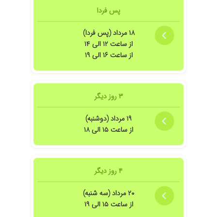
پس فردا
۱۴۰۴/۰۷/۱۲
واقعا دکتر خوبی هستن
۱۴۰۳/۱۱/۲۱
خیلی دکتر خوب و صبوری هستن. مادر و خواهر من
۱۸ مرداد (پس فردا)
مشکلات تخمدان داشتن. توسط ایشون ویزیت دارو
از ساعت ۱۲ الی ۱۴
درمانی و کاملا خوب شدن.
از ساعت ۱۶ الی ۱۹
۱۴۰۱/۰۲/۱۸
زایمان
۱۴۰۰/۰۱/۲۲
بعد از 15سال بچه دار شدم
۱۴۰۳/۰۲/۰۳
از نحوه دمان ایشان کاملا راضی بودم
۳ روز دیگر
۱۳۹۹/۰۵/۲۹
ایشان یکی از زبده ترین دکتر زنانی است که تاکنون
دیده ام. ایشان مشکلی که دخترم در دوران کودکی
۱۹ مرداد (دوشنبه)
داشت و بارها به بهترین اطبا تهران مراجعه کرده
از ساعت ۱۵ الی ۱۸
بودم را براحتی آب خوردن و بدون تجویز حتی یک
دارو معالجه کرد. اینان را باید قدردان بود.
۱۳۹۹/۱۰/۰۷
سلام دکتر بسیا رخ وب وعالی به حرف بیمار خوب
۴ روز دیگر
گوش میکنه وخوش اخلاقه من مشکل تنبلی
تخمدان دارم و فعلا که تحت درمان هستم
۲۰ مرداد (سه شنبه)
۱۴۰۰/۱۱/۰۴
معاینه
از ساعت ۱۵ الی ۱۹
۱۴۰۰/۱۲/۲۵
من کیست تخمدان داشتم و الان تحت درمان