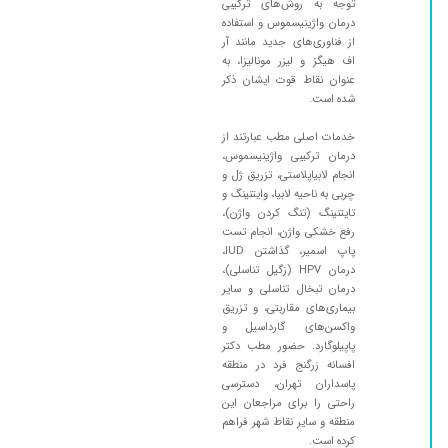
توجه به روش‌های ترکیبی
درمان واژینیسموس و استفاده
از فناوری‌های جدید مانند آر
اف هیگز و لیزر مونالیزا، به
عنوان نقاط قوت ایشان ذکر
شده است.
خدمات اصلی مطب عبارتند از
درمان ترکیبی واژینیسموس،
انجام لابیاپلاستی، تزریق ژل و
چربی به ناحیه لابیا، وایتنینگ و
تایتنینگ (تنگ کردن واژن)،
رفع خشکی واژن، انجام تست
پاپ اسمیر، گذاشتن IUD،
درمان HPV (زگیل تناسلی)،
درمان تبخال تناسلی و سایر
بیماری‌های مقاربتی، و تزریق
واکسن‌های گارداسیل و
پاپیلوگارد. حضور مطب دکتر
افسانه زرگنج فرد در منطقه
پاسداران تهران، دسترسی
راحتی را برای مراجعان این
منطقه و سایر نقاط شهر فراهم
کرده است.