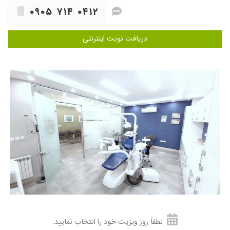
گفتن بایدد ایمپلنت شه
۰۹۰۵ ۷۱۴ ۰۴۱۲
۱۴۰۴/۰۴/۱۰
عصب کشی نتیج
دریافت نوبت اینترنتی
۱۴۰۱/۱۱/۲۵
پرکردن ریشه
۱۴۰۴/۰۷/۱۹
دندانپزشکی برای اطمینان از اینکه ریشه دندانم
مشکلی نداشته باشه من رو پیش دکتر آیدین
فرستاد که با معاینه سریع متوجه شدن که مشکلی
ندارم.ممنونم از دکتر جوان و باهوش.
۱۴۰۴/۰۲/۲۳
عالی بودند
۱۴۰۴/۱۰/۱۳
فوق العاده
۱۴۰۳/۰۹/۲۴
.عالیه
۱۴۰۴/۰۶/۱۱
برای عصب کشی دندانم مراجعه کردم، دستشون
بسیار سبک بود و سریع و بدون درد کارم رو انجام
دادند. تجهیزات مطب خیلی به روز و تمیز بود و همه
وسایل پک شده و استریل بود که برام باز کردند.
خییلی هم مهربون و بااخلاق هستند.
۱۴۰۳/۰۵/۰۱
عصب کشی
لطفاً روز ویزیت خود را انتخاب نمایید:
۱۴۰۴/۰۶/۱۵
واقعا خوب بود رفتارشونم خیلی خوب بود