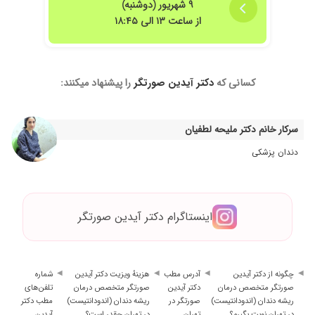
۹ شهریور (دوشنبه)
از ساعت ۱۳ الی ۱۸:۴۵
کسانی که
دکتر آیدین صورتگر
را پیشنهاد میکنند:
سرکار خانم دکتر ملیحه لطفیان
دندان پزشکی
اینستاگرام دکتر آیدین صورتگر
چگونه از دکتر آیدین
آدرس مطب
هزینهٔ ویزیت دکتر آیدین
شماره
صورتگر متخصص درمان
دکتر آیدین
صورتگر متخصص درمان
تلفن‌های
ریشه دندان (اندودانتیست)
صورتگر در
ریشه دندان (اندودانتیست)
مطب دکتر
در تهران نوبت بگیرم؟
تهران
در تهران چقدر است؟
آیدین