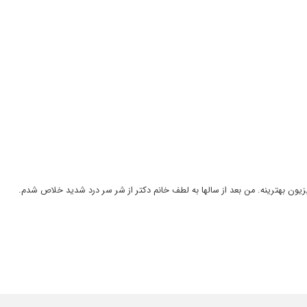
یون بهترینه. من بعد از سالها به لطف خانم دکتر از شر سر درد شدید خلاص شدم.
و هنوز تحت درمان ایشونم . بسیار حاذق و با دقت هستن و حتما پیشنهاد میکنم