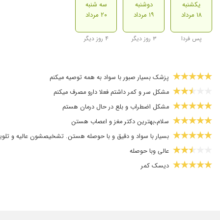
یکشنبه
دوشنبه
سه شنبه
۱۸ مرداد
۱۹ مرداد
۲۰ مرداد
پس فردا
۳ روز دیگر
۴ روز دیگر
پزشک بسیار صبور با سواد به همه توصیه میکنم
مشکل سر و کمر داشتم فعلا دارو مصرف میکنم
مشکل اضطراب و بلع در حال درمان هستم
سلام،بهترین دکتر مغز و اعصاب هستن
بسیار با سواد و دقیق و با حوصله هستن. تشخیصشون عالیه و تلویز
عالی وبا حوصله
دیسک کمر
عدم رضایت
سلام من میگرن شدید داشتم تحت درمان خانم دکتر خیلی بهتر شدم 
سلام.من.مشکل.کمر.دارم