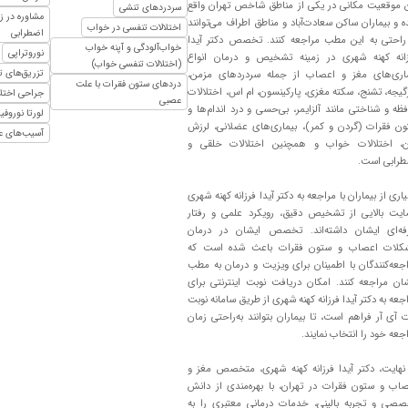
 موقعیت مکانی در یکی از مناطق شاخص تهران واقع
سردردهای تنشی
مشاوره در ز
 و بیماران ساکن سعادت‌آباد و مناطق اطراف می‌توانند
اختلالات تنفسی در خواب
اضطرابی
راحتی به این مطب مراجعه کنند. تخصص دکتر آیدا
خواب‌آلودگی و آپنه خواب
نوروتراپی
انه کهنه شهری در زمینه تشخیص و درمان انواع
(اختلالات تنفسی خواب)
تزریق‌های
اری‌های مغز و اعصاب از جمله سردردهای مزمن،
دردهای ستون فقرات با علت
تها با درمان خانم دکتر فرزانه بهترین جواب رو گرفتم. خیلی خوش برخورد و دقیق و با 
یجه، تشنج، سکته مغزی، پارکینسون، ام اس، اختلالات
جراحی اختل
عصبی
ظه و شناختی مانند آلزایمر، بی‌حسی و درد اندام‌ها و
لورتا نوروف
ن فقرات (گردن و کمر)، بیماری‌های عضلانی، لرزش
آسیب‌های ع
ن، اختلالات خواب و همچنین اختلالات خلقی و
رابی است.
اری از بیماران با مراجعه به دکتر آیدا فرزانه کهنه شهری
یت بالایی از تشخیص دقیق، رویکرد علمی و رفتار
فه‌ای ایشان داشته‌اند. تخصص ایشان در درمان
کلات اعصاب و ستون فقرات باعث شده است که
پذیرفت
جعه‌کنندگان با اطمینان برای ویزیت و درمان به مطب
ان مراجعه کنند. امکان دریافت نوبت اینترنتی برای
ا مصرف داروهایی که تجویز کردند سردرد هام کمتر شده
جعه به دکتر آیدا فرزانه کهنه شهری از طریق سامانه نوبت
 آی آر فراهم است، تا بیماران بتوانند به‌راحتی زمان
جعه خود را انتخاب نمایند.
یدهد و مدارک و بررسی می کنه من برای ارتروز پاهای مادرم رفتم تشخیص خوب بود 
نهایت، دکتر آیدا فرزانه کهنه شهری، متخصص مغز و
اب و ستون فقرات در تهران، با بهره‌مندی از دانش
 هست ،اما از نظر رفتار و برخورد و صبوری به شدت خانم محترم و با شخصیتی هستن
صی و تجربه بالینی، خدمات درمانی معتبری را به