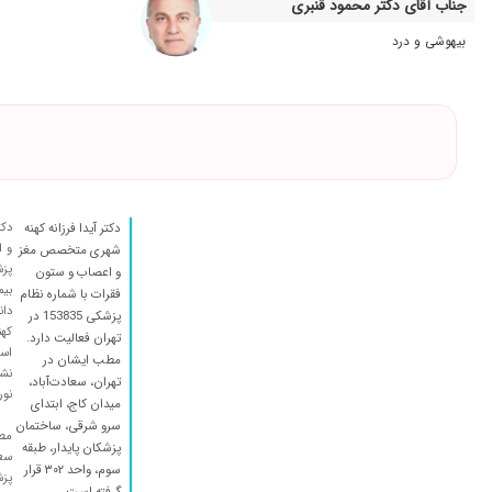
جناب آقای دکتر محمود قنبری
دکتر بسیار خوبی هستن
بیهوشی و درد
عدم رضایت
خیلی محترم و دقیق و با سواد. واقعا با حوصله هستن کاملا جواب 
خوب بودن
فشار مغز
عالی و خاذق
عدم رضایت
دکت
دکتر آیدا فرزانه کهنه
رفتم مطب بسته بود
و ا
شهری متخصص مغز
و اعصاب و ستون
بسیار دوکتور مهربان ودل سوز هست تخصصی بالای دارد
بیم
فقرات با شماره نظام
عدم رضایت
دان
پزشکی 153835 در
کهن
تهران فعالیت دارد.
مشکلم حل شد اما یک چیز دیگه اضافه شد
است
مطب ایشان در
بسیار صبور ومتخصص در کارشون
نشا
تهران، سعادت‌آباد،
نور
میدان کاج، ابتدای
دکتر خوب و با حوصله ای هست
سرو شرقی، ساختمان
مطب
عالی بود
پزشکان پایدار، طبقه
سعا
سوم، واحد ۳۰۲ قرار
برخورد عالی و محیط مناسب و نوبت دهی منظم