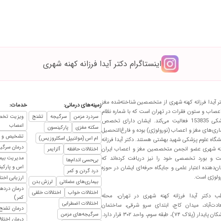
گرفتم و همیشه دعاشون میکنیم
اینستاگرام دکتر آیدا فرزانه کهنه شهری
ر آیدا فرزانه کهنه شهری از متخصصین شناخته‌شده مغز
زمینه‌های درمانی:
خدمات:
عصاب و ستون فقرات در تهران است که با شماره نظام
سردرد مزمن
سرگیجه
تشنج
ویزیت تخصص
پزشکی 153835 فعالیت می‌کند. ایشان دارای تخصص
اعصاب
سکته مغزی
پارکینسون
اری‌های مغز و اعصاب (نورولوژی) بوده و فارغ‌التحصیل
تشخیص و در
ام اس (مولتیپل اسکلروزیس)
شگاه علوم پزشکی شهید بهشتی هستند. دکتر آیدا فرزانه
درمان سرگیج
ه شهری عضو انجمن متخصصین مغز و اعصاب ایران
اختلالات حافظه
آلزایمر
 و بورد تخصصی خود را نیز دریافت کرده‌اند که
مدیریت بیما
بی‌حسی اندام‌ها
اس و پارکی
ن‌دهنده اعتبار علمی و جایگاه حرفه‌ای ایشان در حوزه
درد گردن و کمر
ولوژی است.
ارزیابی اخت
بیماری‌های عضلانی
لرزش بدن
درمان درده
اختلالات خواب
اختلالات خلقی
 دکتر آیدا فرزانه کهنه شهری در تهران، محله
کمر)
اختلالات اضطرابی
دت‌آباد، میدان کاج، ابتدای سرو شرقی، ساختمان
درمان تشنج
پزشکان پایدار (پلاک ۷۴)، طبقه سوم، واحد ۳۰۲ قرار دارد.
سرگیجه‌های مزمن
درمان اختلا