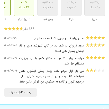
یکشنبه
دوشنبه
سه شنبه
شنبه
یکشن
۱۸ مرداد
۱۹ مرداد
۲۰ مرداد
۲۴ مرداد
۲۵ مرداد
امروز
فردا
پس فردا
۶ روز دیگر
۷ روز دیگر
۱۶۶ نفر
۱۴۰۳/۱۱/۲۹
عالی برای قند و چربی که تحت درمان م
۱۴۰۱/۰۳/۰۵
درود فراوان بر شما باد پر کای تیروئید دارم و کار
ایشان بسیار عالی است.
۱۴۰۳/۱۲/۲۲
مراجعه برای نقرس و فشار خون.با یه ویزیت
مشکلم حل شد.
۱۴۰۴/۰۹/۲۴
من بار اول بودم رفته بودم پیش ایشون هنوز
نمیتوانم نظر بدم ولی از نظر برخورد خیلی عالی
برخورد کردن و کاملا به حرفهای من گوش دادن فقط
هزینه ویزیت اگه کمتر بود عالی ترم میشد چون
برای هرکاری و سوالی باید ویزیت پرداخت بشه
لیست کامل نظرات
۱۴۰۴/۰۷/۱۹
تیرویید داشتم ،درمان شد ،عالی هستند ایشون
۱۴۰۲/۰۲/۲۵
برای دیابت و خوب بود