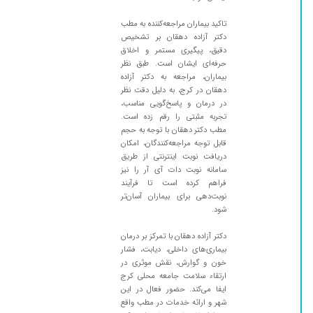
مراجعه داشتند که با حسن رفتار و بررسی سوابق و
آزمایشات و گفتگوی صمیمی با مادر تجویز داشتند
تاکید بیماران مراجعه‌کننده به مطب
که تاکنون اثربخش بوده فقط مکان مطب مناسب
دکتر آزاده دهقان بر تشخیص
برای افراد سالمند نیست چون فاقد آسانسور است
دقیق، پیگیری مستمر و اخلاق
حرفه‌ای ایشان است. طبق نظر
۱۴۰۳/۰۴/۲۳
با فشار خون بالا و دیابت کنترل نشده ویزیت شدم
بیماران، مراجعه به دکتر آزاده
و خوشبختانه الان مشکلی ندارم ...خدا نگهدارش
دهقان در کرج، به دلیل دقت نظر
باشه
در درمان و پاسخ‌گویی مناسب،
تجربه مثبتی را رقم زده است.
۱۴۰۲/۱۱/۱۶
مشکلم در مورد قند و فشار خون بود و ادامه دارد
مطب دکتر دهقان با توجه به حجم
۱۴۰۴/۰۶/۱۶
درحال درمانیم
قابل توجه مراجعه‌کنندگان، امکان
دریافت نوبت اینترنتی از طریق
۱۴۰۴/۰۸/۱۵
کنترل دیابت مادرم تشخیص عالی و بسیار خوش
سامانه نوبت دات آی آر را نیز
اخلاق و با حوصله
فراهم کرده است تا فرآیند
نوبت‌دهی برای بیماران آسان‌تر
۱۴۰۴/۰۱/۲۱
فشار خون بار داری داشتگ
شود.
۱۴۰۲/۰۱/۰۹
بسیار توانا
دکتر آزاده دهقان با تمرکز بر درمان
۱۴۰۴/۰۹/۰۲
خیییلی خوب
بیماری‌های داخلی، دیابت، فشار
۱۴۰۴/۰۵/۰۱
با سلام و خسته نباشید برای تیرویید رفته بودیم با
خون و گوارش، نقش موثری در
ارتقاء سلامت جامعه محلی کرج
اینکه وقت گرفته بودیم یک ساعتو نیم معطل شدیم
ایفا می‌کند. حضور فعال در این
۱۴۰۳/۰۸/۰۵
خوب بود
شهر و ارائه خدمات در مطب واقع