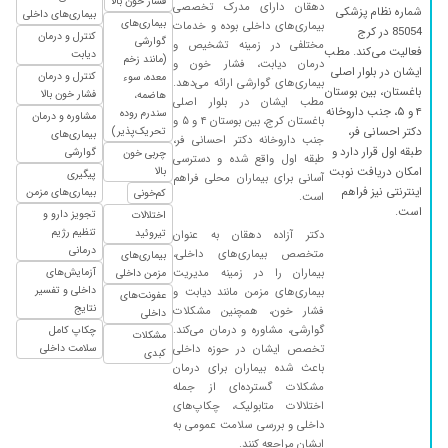
فشار خون بالا
دهقان دارای مدرک تخصصی
شماره نظام پزشکی
بیماری‌های داخلی
۱۴۰۳/۰۴/۳۱
عدم رضایت
بیماری‌های
بیماری‌های داخلی بوده و خدمات
85054 در کرج
کنترل و درمان
گوارشی
مختلفی در زمینه تشخیص و
۱۴۰۱/۱۰/۰۷
هم خودم و هم مادرم بیماری قند و فشار خون داریم
فعالیت می‌کند. مطب
دیابت
(مانند زخم
درمان دیابت، فشار خون و
. از زمانی که پیش ایشون مراجعه کردم خیلی کنترل
ایشان در بلوار اصلی
کنترل و درمان
معده، سوء
بیماری‌های گوارشی ارائه می‌دهد.
باغستان، بین بوستان
شده است بیماری و اینکه خیلیی خانم دکتر صبوری
فشار خون بالا
هاضمه،
مطب ایشان در بلوار اصلی
۴ و ۵، جنب داروخانه
سندرم روده
هستند و خیلی با آرامش و دقیق مسائل رو توضیح
مشاوره و درمان
باغستان کرج، بین بوستان ۴ و ۵ و
دکتر احسانی فر،
تحریک‌پذیر)
بیماری‌های
می دند.
جنب داروخانه دکتر احسانی فر،
طبقه اول قرار دارد و
گوارشی
چربی خون
طبقه اول واقع شده و دسترسی
۱۴۰۳/۰۶/۱۵
بسیار عالی
امکان دریافت نوبت
بالا
پیگیری
آسانی برای بیماران محلی فراهم
اینترنتی نیز فراهم
بیماری‌های مزمن
کم‌خونی
۱۴۰۴/۰۶/۱۱
است.
دیابت و فشار خون
است.
تجویز دارو و
اختلالات
۱۴۰۲/۰۳/۱۲
عالی بود
تنظیم رژیم
تیروئید
دکتر آزاده دهقان به عنوان
درمانی
متخصص بیماری‌های داخلی،
بیماری‌های
۱۴۰۴/۰۳/۲۴
مشکل درد معده و سندروم روده و دکتر خوب بودن
بیماران را در زمینه مدیریت
آزمایش‌های
مزمن داخلی
۱۴۰۱/۰۴/۰۸
عالی بودن
داخلی و تفسیر
بیماری‌های مزمن مانند دیابت و
عفونت‌های
نتایج
فشار خون، همچنین مشکلات
داخلی
۱۴۰۴/۰۵/۰۵
به خاطر گرفتاری های پیش اومده کنسل کردم
گوارشی، مشاوره و درمان می‌کند.
چکاپ کامل
مشکلات
۱۴۰۳/۰۷/۰۸
خوب بود
تخصص ایشان در حوزه داخلی
سلامت داخلی
کبدی
باعث شده بیماران برای درمان
۱۴۰۱/۰۳/۰۲
مشکل فشار خون که هنوز در مراحل اولیه
مشکلات گسترده‌ای از جمله
آزمایشگاهی می باشم
اختلالات متابولیک، چکاپ‌های
داخلی و بررسی سلامت عمومی به
۱۴۰۵/۰۳/۰۸
مادر ٨٠ ساله ام با مشکلات کلیوی و قند و فشارخون
ایشان مراجعه کنند.