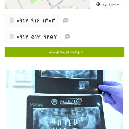
دندان برام روکش ایمپلنت ساختن مرسی از
مسیریابی
بهرادتیم و دکترای خوب و دلسکزی که دارن و
راهنمایی ها و زحمت هایی که برای ما کشیدن
۰۹۱۷ ۹۱۶ ۱۳۰۳
۱۴۰۵/۰۲/۲۷
عالی هستند آقای دکتر هم خوش برخورد هستند
هم قیمت منصفانه میگیرند مدیریت تیم هم خانم
۰۹۱۷ ۵۱۳ ۹۲۵۷
شیما بهراد عالی هستند
۱۴۰۴/۰۲/۰۹
ایمپلنت بسیار عالی بود
دریافت نوبت اینترنتی
۱۴۰۴/۰۳/۰۹
من یکماه پیش برای جراحی دندان عقل به آقای
دکتر تو مطب ستارخان شون مراجعه کردم، کار آقای
دکتر بسیار عالی و بی نظیر بود، علاوه بر راهنمایی
های خوب و دلسوزانه خودشون، تیم همراهشون
هم خیییلی خوش برخورد و خوش انرژی بودن
واقعا، بی شک برای باقی کارهای دندانپزشکی ام هم
حتما انتخابم آقای دکتر و تیم خوب بهراد هست
۱۴۰۵/۰۲/۲۶
آقای دکتر کارشون فوقالعاده است من هرجا رفتم
نتیجه نگرفتم اینجا عالی بود مخصوصا شیما جون
توی مطب حرف نداشت هم کارش و هم برخوردش
عالی بود
۱۴۰۵/۰۳/۰۶
عالی بودن از همه نظر 4 واحد ایمپلنت کاشتم در