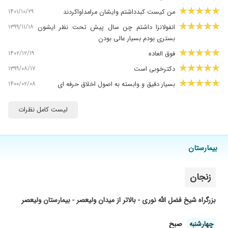
۱۴۰۱/۱۰/۲۹
من کیست کبدداشتم وایشان مرامداواکردند
۱۳۹۹/۱۱/۱۸
انفولانزا داشتم چن سال پیش تحت نظر ایشون
بستری بودم بسیار عالی بودن
۱۴۰۲/۱۲/۱۹
فوق العاده
۱۳۹۹/۰۸/۱۷
دکترخوبی است
۱۴۰۰/۰۲/۰۸
بسیار دقیق و وابسته به اصول اخلاق حرفه ای
۱۳۹۹/۱۰/۰۳
برای چه مشکلی رفته بودم یادم نیست در دوران
لیست کامل نظرات
مجردی رفته بودم ولی یادمه نتیجه دیدم
۱۳۹۸/۰۴/۰۱
همسرم در دوران بارداری که محدودیت مصرف دارو
داشتند از مشکل تنفسی رنج می بردند که با ذکاوت
بیمارستان
و هوشیاری خانم دکتر جز پناهی بهبود پیدا کردند .از
ایشان همیشه ممنونم.
۱۳۹۹/۰۹/۲۱
تنگی نفستنگی ن
زنجان
۱۴۰۴/۰۷/۲۳
خوب بودن
بزرگراه شیخ فضل الله نوری - بالاتر از میدان ولیعصر - بیمارستان ولیعصر
۱۴۰۱/۱۲/۲۶
بسیار عالی
۱۳۹۹/۱۲/۲۸
دکتره فوقالعاده خوبی هستند
چهارشنبه
صبح