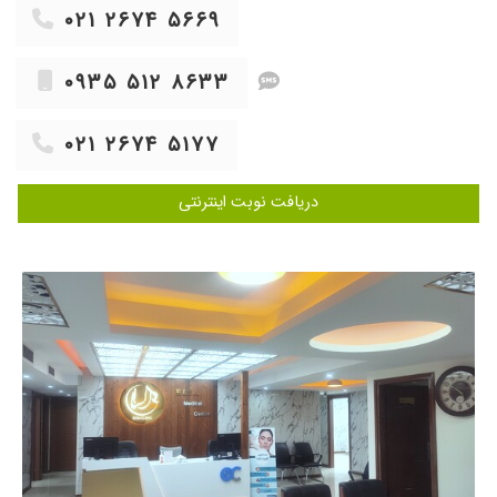
معرفی کردند
۰۲۱ ۲۶۷۴ ۵۶۶۹
۱۴۰۳/۰۷/۰۷
با مشکل معده مراجعه شد که ایشان تشخیص
انجام آندوسکوپی و کولونوسکوپی دادند که نتیجه
۰۹۳۵ ۵۱۲ ۸۶۳۳
آزمایشات را داریم خدمت ایشان می بریم.
۱۴۰۴/۰۷/۱۲
بسیار پزشک حاذق، خوش اخلاق، دقیق و خوش
۰۲۱ ۲۶۷۴ ۵۱۷۷
برخوردی هستند.
۱۴۰۳/۰۶/۲۰
تازه شروع کردم درمانو با داروهایی که تجویز کردن
دریافت نوبت اینترنتی
یکم بهترم
۱۴۰۴/۰۳/۰۶
دکتر فهمیده ، شنوا و صبوری بودن ، من راضی بودم
۱۴۰۲/۱۱/۲۳
مشکل کبد چرب داشتم و تحت نظر ایشان هستم
۱۴۰۴/۰۱/۰۳
اندوسکوپی
۱۴۰۳/۰۸/۰۸
دکتر خوب و
۱۴۰۵/۰۲/۳۰
بسیار عالی
۱۴۰۳/۰۸/۲۰
مشکیلی معده
۱۴۰۳/۰۷/۲۷
همسرم وپسرم ویزیت شدن
۱۴۰۳/۰۷/۰۱
بسیار حاذق و متبحر و همچنین تشخیص به موقع