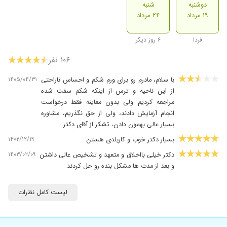
دوشنبه
شنبه
۱۹ مرداد
۲۴ مرداد
فردا
۶ روز دیگر
۱۰۶ نفر
۱۴۰۵/۰۴/۳۱
با سلام، مادرم رو برای ورم شکم و احساس ناراحتی
از این ناحیه و ترس از اینکه شکم سفت شده
مراجعه کردیم ولی بدون معاینه فقط درخواست
انجام آزمایش دادند، ولی از حق نگذریم، مشاوره
بسیار عالی بهمون دادن، تشکر از آقای دکتر
۱۴۰۲/۱۲/۱۹
بسیار دکتر خوب و کاربلدی هستن
۱۴۰۳/۰۲/۰۹
دکتر خیلی بااخلاق و متعهد و تشخیص عالی داشتن
و بعد از مدت ها مشکل بنده رو حل کردند
۱۴۰۴/۱۰/۰۴
پزشک بسیار خوبی هستند. اما باتوجه به اینکه در
سایت ذکر شده که هزینه بیعانه به درخواست مطب
لیست کامل نظرات
است در مطب باز هم هزینه ویزیت کامل دریافت
گردید و اعلام کردند هزینه برای سایت بوده است.
لطفا پیگیری بفرمایید